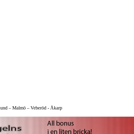
und –
Malmö –
Veberöd -
Åkarp