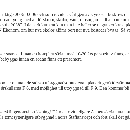
lmäktige 2006-02-06 och som revideras årligen av styrelsen beskrivs en 
r man tydlig med att förskolor, skolor, vård, omsorg och all annan komm
2038”. I detta dokument kan man inte heller se några konkreta planer f
 DN Ekonomi
om
hur
nya
skolor
glöms
bort
när
nya
bostäder
byggs.
Så
v
ser snarast. Innan en komplett sådan med 10-20 års perspektiv finns, är
er bebyggas innan en sådan finns att presentera.
om är ett utav de största utbyggnadsområdena i planeringen) förstår m
ser i årskullarna F-6, med möjlighet till utbyggnad till F-9. Den kommer 
särskilt genomtänkt lösning! Då man rivit tidigare Anneroskolan utan att
tomt (ytterligare utbyggnad i norra Staffanstorp) och fort skall det gå