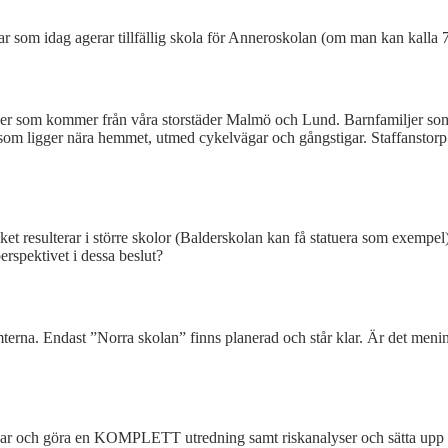
om idag agerar tillfällig skola för Anneroskolan (om man kan kalla 7-10 
er som kommer från våra storstäder Malmö och Lund. Barnfamiljer som val
 som ligger nära hemmet, utmed cykelvägar och gångstigar. Staffanstorp 
lket resulterar i större skolor (Balderskolan kan få statuera som exempe
rspektivet i dessa beslut?
terna. Endast ”Norra skolan” finns planerad och står klar. Är det mening
ar och göra en KOMPLETT utredning samt riskanalyser och sätta upp ko