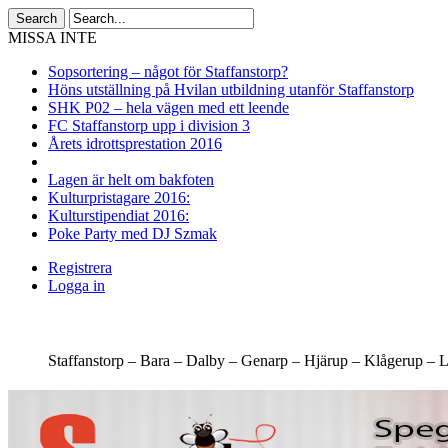
MISSA INTE
Sopsortering – något för Staffanstorp?
Höns utställning på Hvilan utbildning utanför Staffanstorp
SHK P02 – hela vägen med ett leende
FC Staffanstorp upp i division 3
Årets idrottsprestation 2016
Lagen är helt om bakfoten
Kulturpristagare 2016:
Kulturstipendiat 2016:
Poke Party med DJ Szmak
Registrera
Logga in
Staffanstorp –
Bara –
Dalby –
Genarp –
Hjärup –
Klågerup –
L