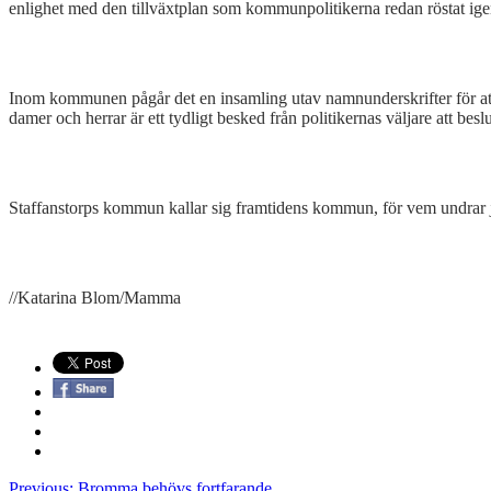
enlighet med den tillväxtplan som kommunpolitikerna redan röstat ig
Inom kommunen pågår det en insamling utav namnunderskrifter för att 
damer och herrar är ett tydligt besked från politikernas väljare att bes
Staffanstorps kommun kallar sig framtidens kommun, för vem undrar j
//Katarina Blom/Mamma
Previous:
Bromma behövs fortfarande