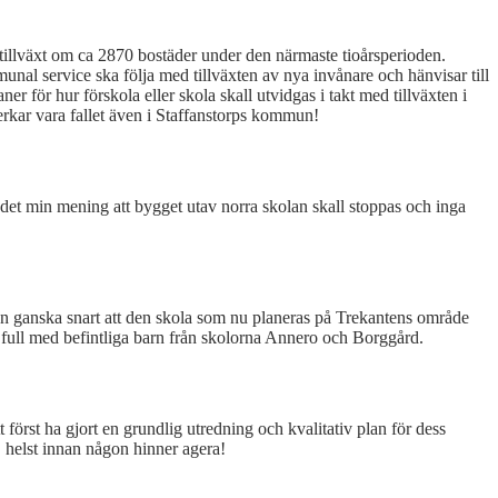
tillväxt om ca 2870 bostäder under den närmaste tioårsperioden.
unal service ska följa med tillväxten av
nya
invånare och hänvisar till
ör hur förskola eller skola skall utvidgas i takt med tillväxten i
erkar
vara
fallet
även
i
Staffanstorps
kommun!
 det min mening att bygget utav norra skolan skall stoppas och inga
an ganska snart att den skola som nu planeras på Trekantens område
bli full med befintliga barn från skolorna Annero och Borggård.
 först ha gjort en grundlig utredning och kvalitativ plan för dess
, helst innan någon hinner agera!