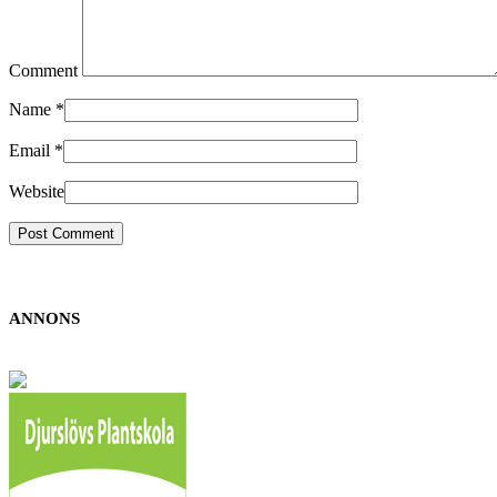
Comment
Name
*
Email
*
Website
ANNONS