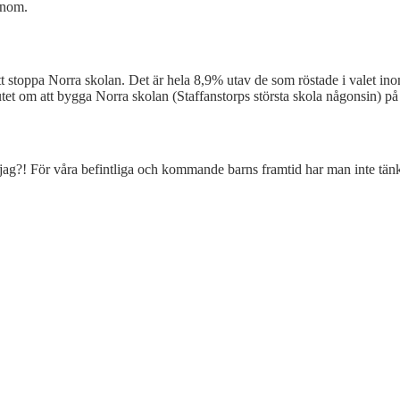
enom.
stoppa Norra skolan. Det är hela 8,9% utav de som röstade i valet inom
lutet om att bygga Norra skolan (Staffanstorps största skola någonsin) på
ag?! För våra befintliga och kommande barns framtid har man inte tänk