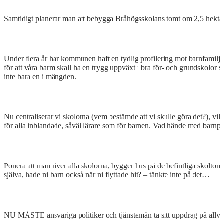
Samtidigt planerar man att bebygga Bråhögsskolans tomt om 2,5 hektar s
Under flera år har kommunen haft en tydlig profilering mot barnfamilj
för att våra barm skall ha en trygg uppväxt i bra för- och grundskolor
inte bara en i mängden.
Nu centraliserar vi skolorna (vem bestämde att vi skulle göra det?), vi
för alla inblandade, såväl lärare som för barnen. Vad hände med barnpe
Ponera att man river alla skolorna, bygger hus på de befintliga skoltom
själva, hade ni barn också när ni flyttade hit? – tänkte inte på det…
NU MÅSTE ansvariga politiker och tjänstemän ta sitt uppdrag på allv