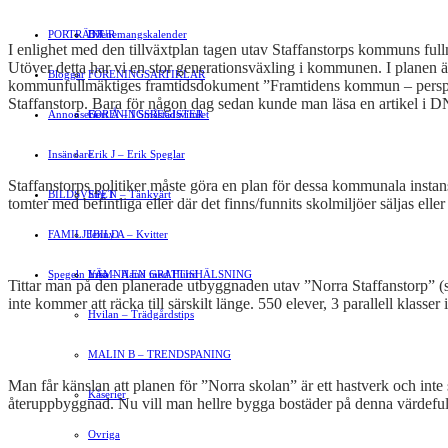
PORTRÄTT
Evenemangskalender
DJUR
I enlighet med den tillväxtplan tagen utav Staffanstorps kommuns ful
Utöver detta har vi
en
stor generationsväxling i kommunen. I planen ä
Bloggar
FÖRENINGSARTIKLAR
kommunfullmäktiges framtidsdokument ”Framtidens kommun – perspektiv 
Staffanstorp. Bara för någon dag sedan kunde man läsa en artikel i
Annonsera
FÖRENINGSREGISTER
Gert Å – I Småstadsvimlet
Insändare
Erik J – Erik Speglar
Staffanstorps politiker måste göra en plan för dessa kommunala instan
BILDSVEPET
Stig N – Tänkvärt
tomter med befintliga eller där det finns/funnits skolmiljöer säljas ell
FAMILJEBILD
Jenny A – Kvitter
Spegeln Info
Yrsa – Hand med Hund
LÄMNA EN GRATTISHÄLSNING
Tittar man på den planerade utbyggnaden utav ”Norra Staffanstorp” (s
inte kommer att räcka till särskilt länge. 550 elever, 3 parallell klas
Hvilan – Trädgårdstips
MALIN B – TRENDSPANING
Man får känslan att planen för ”Norra skolan” är ett hastverk och inte 
Kåserier
återuppbyggnad. Nu vill man hellre bygga bostäder på denna värdefulla 
Ovriga