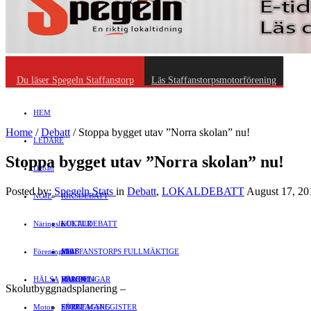
Du läser Spegeln Staffanstorp
Läs Staffanstorpsmotorförening
HEM
Home
/
Debatt
/
Stoppa bygget utav ”Norra skolan” nu!
LEDARE
Stoppa bygget utav ”Norra skolan” nu!
Debatt
Posted by:
Spegeln Stats
in
Debatt
,
LOKALDEBATT
August 17, 20
NÖJE
RIKSDEBATT
Näringsliv
LOKALDEBATT
KULTUR
Föreningsliv
STAFFANSTORPS FULLMÄKTIGE
Mat
JOBB
HÄLSA
VAL 2014
RESOR
HANDEL
FÖRENINGAR
Skolutbyggnadsplanering –
Motor
EVENEMANG
FÖRETAGSREGISTER
SPORT