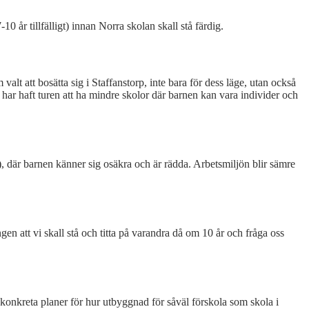
år tillfälligt) innan Norra skolan skall stå färdig.
t att bosätta sig i Staffanstorp, inte bara för dess läge, utan också
har haft turen att ha mindre skolor där barnen kan vara individer och
l), där barnen känner sig osäkra och är rädda. Arbetsmiljön blir sämre
en att vi skall stå och titta på varandra då om 10 år och fråga oss
nkreta planer för hur utbyggnad för såväl förskola som skola i