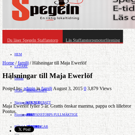
Du läser Spegeln Staffanstorp
Läs Staffanstorpsmotorförening
HEM
Home
/
familj
/
Hälsningar till Maja Ewerlöf
LEDARE
Hälsningar till Maja Ewerlöf
Debatt
Posted by:
admin
in
familj
August 3, 2015
0
3,879 Views
NÖJE
RIKSDEBATT
Näringsliv
LOKALDEBATT
KULTUR
Maja Ewerlöf fyller 5 år. Grattis önskar mamma, pappa och lillebror
Pontus.
Föreningsliv
STAFFANSTORPS FULLMÄKTIGE
Mat
JOBB
HÄLSA
VAL 2014
RESOR
HANDEL
FÖRENINGAR