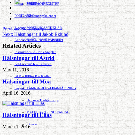
Motor
EVENEMANG
FÖRETAGSREGISTER
SPORT
PORTRÄTT
Evenemangskalender
DJUR
Bloggar
FÖRENINGSARTIKLAR
Previous:
Staffanstorps hk
Next:
Hälsningar till Jakob Eklund
Annonsera
FÖRENINGSREGISTER
Gert Å – I Småstadsvimlet
Related Articles
Insändare
Erik J – Erik Speglar
Hälsningar till Astrid
BILDSVEPET
Stig N – Tänkvärt
May 11, 2016
FAMILJEBILD
Jenny A – Kvitter
Hälsningar till Moa
Spegeln Info
Yrsa – Hand med Hund
LÄMNA EN GRATTISHÄLSNING
April 16, 2016
Hvilan – Trädgårdstips
MALIN B – TRENDSPANING
Hälsningar till Elias
Kåserier
March 1, 2016