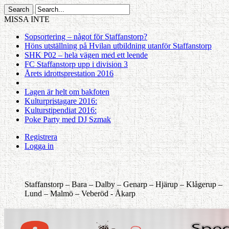
MISSA INTE
Sopsortering – något för Staffanstorp?
Höns utställning på Hvilan utbildning utanför Staffanstorp
SHK P02 – hela vägen med ett leende
FC Staffanstorp upp i division 3
Årets idrottsprestation 2016
Lagen är helt om bakfoten
Kulturpristagare 2016:
Kulturstipendiat 2016:
Poke Party med DJ Szmak
Registrera
Logga in
Staffanstorp –
Bara –
Dalby –
Genarp –
Hjärup –
Klågerup –
Lund –
Malmö –
Veberöd -
Åkarp