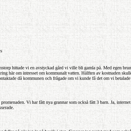
s
fanstorp hittade vi en avstyckad gård vi ville bli gamla på. Med egen b
mkring här om intresset om kommunalt vatten. Hälften av kostnaden skulle 
 kontaktade då kommunen och frågade om vi kunde få det om vi betalade h
promenaden. Vi har fått nya grannar som också fått 3 barn. Ja, internet
esserade.