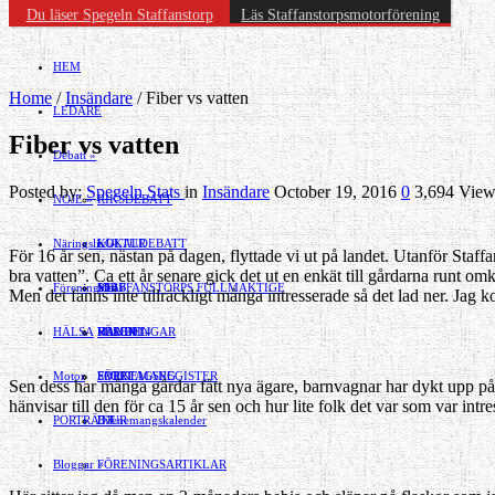
Du läser Spegeln Staffanstorp
Läs Staffanstorpsmotorförening
HEM
Home
/
Insändare
/
Fiber vs vatten
LEDARE
Fiber vs vatten
Debatt
»
Posted by:
Spegeln Stats
in
Insändare
October 19, 2016
0
3,694 View
NÖJE
»
RIKSDEBATT
Näringsliv
LOKALDEBATT
KULTUR
»
För 16 år sen, nästan på dagen, flyttade vi ut på landet. Utanför Staf
bra vatten”. Ca ett år senare gick det ut en enkät till gårdarna runt o
Föreningsliv
STAFFANSTORPS FULLMÄKTIGE
Mat
JOBB
»
Men det fanns inte tillräckligt många intresserade så det lad ner. Jag
HÄLSA
VAL 2014
RESOR
HANDEL
FÖRENINGAR
Motor
EVENEMANG
FÖRETAGSREGISTER
SPORT
Sen dess har många gårdar fått nya ägare, barnvagnar har dykt upp på 
hänvisar till den för ca 15 år sen och hur lite folk det var som var intr
PORTRÄTT
Evenemangskalender
DJUR
Bloggar
FÖRENINGSARTIKLAR
»