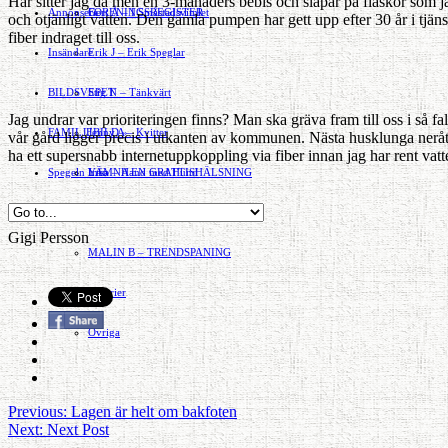
Här sitter jag då men en 3-månaders bebis och släpar på flaskor som j
Annonsera
FÖRENINGSREGISTER
Gert Å – I Småstadsvimlet
och otjänligt vatten. Den gamla pumpen har gett upp efter 30 år i tjäns
fiber indraget till oss.
Insändare
Erik J – Erik Speglar
BILDSVEPET
Stig N – Tänkvärt
Jag undrar var prioriteringen finns? Man ska gräva fram till oss i så 
FAMILJEBILD
Jenny A – Kvitter
»
vår gård ligger precis i utkanten av kommunen. Nästa husklunga neråt
ha ett supersnabb internetuppkoppling via fiber innan jag har rent va
Spegeln Info
Yrsa – Hand med Hund
LÄMNA EN GRATTISHÄLSNING
Hvilan – Trädgårdstips
Gigi Persson
MALIN B – TRENDSPANING
Kåserier
Ovriga
Previous:
Lagen är helt om bakfoten
Next:
Next Post