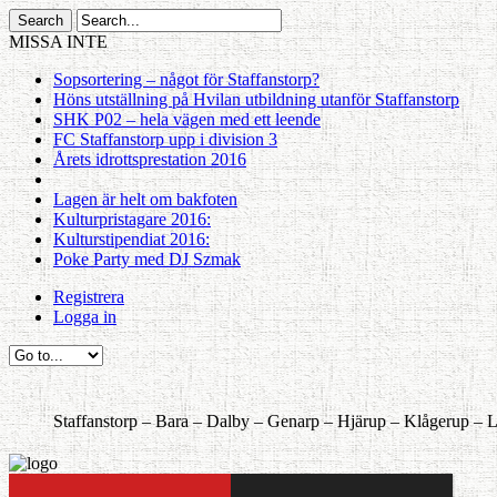
MISSA INTE
Sopsortering – något för Staffanstorp?
Höns utställning på Hvilan utbildning utanför Staffanstorp
SHK P02 – hela vägen med ett leende
FC Staffanstorp upp i division 3
Årets idrottsprestation 2016
Lagen är helt om bakfoten
Kulturpristagare 2016:
Kulturstipendiat 2016:
Poke Party med DJ Szmak
Registrera
Logga in
Staffanstorp –
Bara –
Dalby –
Genarp –
Hjärup –
Klågerup –
L