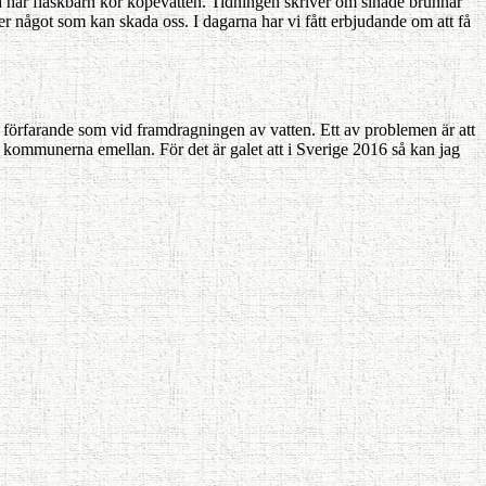
så har flaskbarn kör köpevatten. Tidningen skriver om sinade brunnar
ler något som kan skada oss. I dagarna har vi fått erbjudande om att få
de förfarande som vid framdragningen av vatten. Ett av problemen är att
 kommunerna emellan. För det är galet att i Sverige 2016 så kan jag