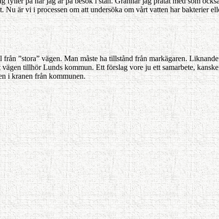
ag fyller på när jag är på besök i stan. Grannar jag pratat med som ock
t. Nu är vi i processen om att undersöka om vårt vatten har bakterier el
fall från ”stora” vägen. Man måste ha tillstånd från markägaren. Liknan
 vägen tillhör Lunds kommun. Ett förslag vore ju ett samarbete, kanske
tten i kranen från kommunen.