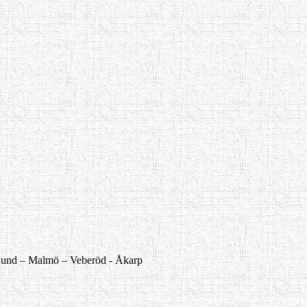
und –
Malmö –
Veberöd -
Åkarp