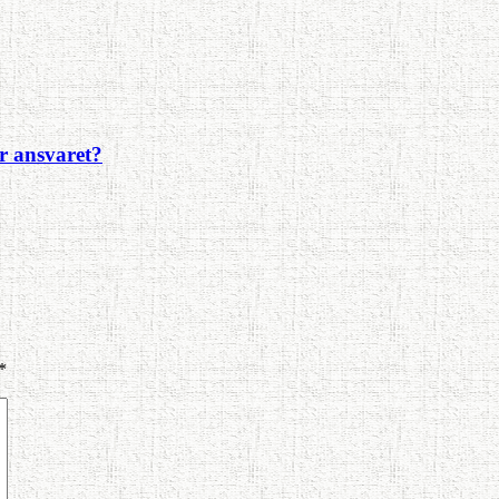
r ansvaret?
*