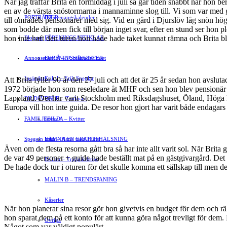
När jag träffar Brita en förmiddag i juli så går tiden snabbt när hon b
en av de värsta snöstormarna i mannaminne slog till. Vi som var med 
PORTRÄTT
Evenemangskalender
DJUR
till områdets pensionärer med sig. Vid en gård i Djurslöv låg snön h
som bodde där men fick till början inget svar, efter en stund ser hon p
hon inte haft den turen hon hade hade taket kunnat rämna och Brita bli
Bloggar
FÖRENINGSARTIKLAR
Annonsera
FÖRENINGSREGISTER
Gert Å – I Småstadsvimlet
Insändare
Erik J – Erik Speglar
Att Brita fyller 90 år den 27 juli och att det är 25 år sedan hon avsl
1972 började hon som reseledare åt MHF och sen hon blev pensionär 
Lappland. Det har varit Stockholm med Riksdagshuset, Öland, Höga kust
BILDSVEPET
Stig N – Tänkvärt
Europa vill hon inte guida. De resor hon gjort har varit både endagar
FAMILJEBILD
Jenny A – Kvitter
Spegeln Info
Yrsa – Hand med Hund
LÄMNA EN GRATTISHÄLSNING
Även om de flesta resorna gått bra så har inte allt varit sol. När Brita
de var 49 personer + guide hade beställt mat på en gästgivargård. Det 
Hvilan – Trädgårdstips
De hade dock tur i oturen för det skulle komma ett sällskap till men d
MALIN B – TRENDSPANING
Kåserier
När hon planerar sina resor gör hon givetvis en budget för dem och räkn
hon sparat dem på ett konto för att kunna göra något trevligt för dem
Ovriga
Något som var väldigt populärt.