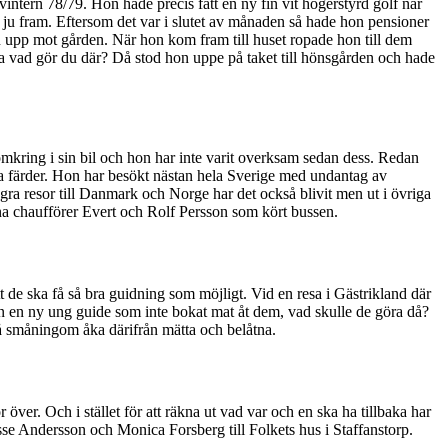
vintern 78/79. Hon hade precis fått en ny fin vit högerstyrd golf när
 ju fram. Eftersom det var i slutet av månaden så hade hon pensioner
n upp mot gården. När hon kom fram till huset ropade hon till dem
rita vad gör du där? Då stod hon uppe på taket till hönsgården och hade
 omkring i sin bil och hon har inte varit overksam sedan dess. Redan
 färder. Hon har besökt nästan hela Sverige med undantag av
gra resor till Danmark och Norge har det också blivit men ut i övriga
gna chaufförer Evert och Rolf Persson som kört bussen.
tt de ska få så bra guidning som möjligt. Vid en resa i Gästrikland där
 in en ny ung guide som inte bokat mat åt dem, vad skulle de göra då?
 så småningom åka därifrån mätta och belåtna.
ver. Och i stället för att räkna ut vad var och en ska ha tillbaka har
sse Andersson och Monica Forsberg till Folkets hus i Staffanstorp.