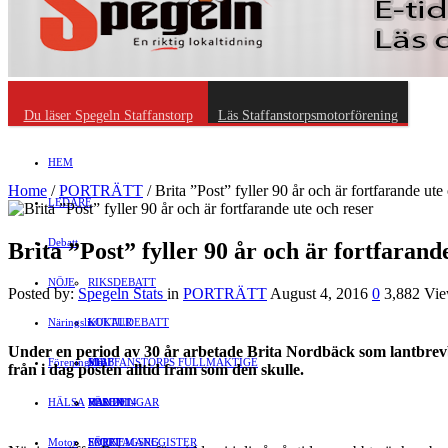
Du läser Spegeln Staffanstorp
Läs Staffanstorpsmotorförening
HEM
Home
/
PORTRÄTT
/
Brita ”Post” fyller 90 år och är fortfarande ute
LEDARE
Debatt
Brita ”Post” fyller 90 år och är fortfarand
NÖJE
RIKSDEBATT
Posted by:
Spegeln Stats
in
PORTRÄTT
August 4, 2016
0
3,882 Vi
Näringsliv
LOKALDEBATT
KULTUR
Under en period av 30 år arbetade Brita Nordbäck som lantbrevbä
Föreningsliv
STAFFANSTORPS FULLMÄKTIGE
Mat
JOBB
från i dag posten alltid fram som den skulle.
HÄLSA
VAL 2014
RESOR
HANDEL
FÖRENINGAR
Motor
EVENEMANG
FÖRETAGSREGISTER
SPORT