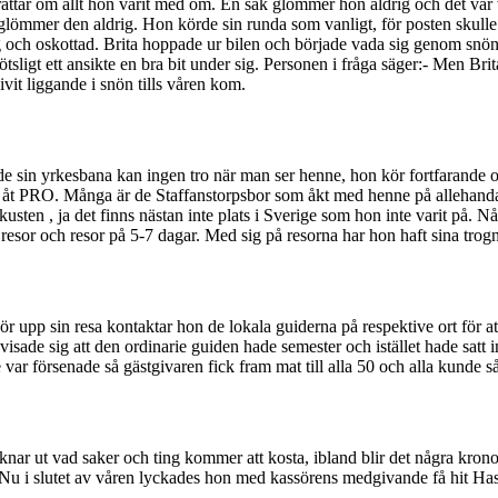
erättar om allt hon varit med om. En sak glömmer hon aldrig och det var 
glömmer den aldrig. Hon körde sin runda som vanligt, för posten skulle
ög och oskottad. Brita hoppade ur bilen och började vada sig genom snö
lötsligt ett ansikte en bra bit under sig. Personen i fråga säger:- Men B
vit liggande i snön tills våren kom.
utade sin yrkesbana kan ingen tro när man ser henne, hon kör fortfarande
åt PRO. Många är de Staffanstorpsbor som åkt med henne på allehanda
en , ja det finns nästan inte plats i Sverige som hon inte varit på. Nå
s resor och resor på 5-7 dagar. Med sig på resorna har hon haft sina tro
 gör upp sin resa kontaktar hon de lokala guiderna på respektive ort för a
visade sig att den ordinarie guiden hade semester och istället hade satt
e var försenade så gästgivaren fick fram mat till alla 50 och alla kunde
ar ut vad saker och ting kommer att kosta, ibland blir det några kronor ö
. Nu i slutet av våren lyckades hon med kassörens medgivande få hit Ha