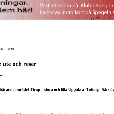
 och reser
e ute och reser
ews
rare i området Tirup – stora och lilla Uppåkra- Tottarp- Särslöv