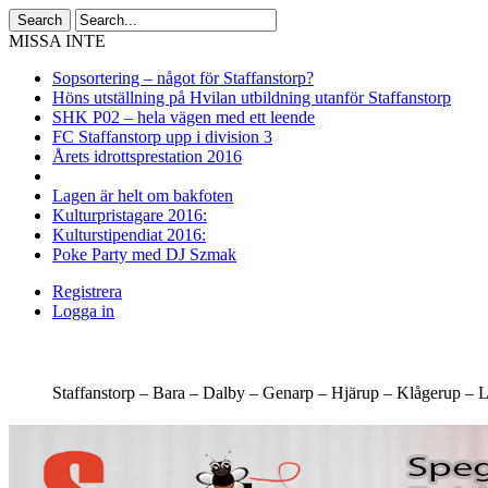
MISSA INTE
Sopsortering – något för Staffanstorp?
Höns utställning på Hvilan utbildning utanför Staffanstorp
SHK P02 – hela vägen med ett leende
FC Staffanstorp upp i division 3
Årets idrottsprestation 2016
Lagen är helt om bakfoten
Kulturpristagare 2016:
Kulturstipendiat 2016:
Poke Party med DJ Szmak
Registrera
Logga in
Staffanstorp –
Bara –
Dalby –
Genarp –
Hjärup –
Klågerup –
L