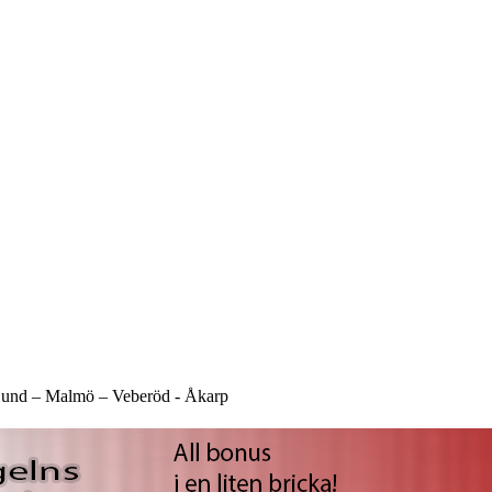
und –
Malmö –
Veberöd -
Åkarp