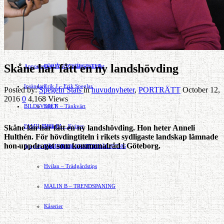
Motor
EVENEMANG
FÖRETAGSREGISTER
SPORT
PORTRÄTT
Evenemangskalender
DJUR
Bloggar
FÖRENINGSARTIKLAR
Skåne har fått en ny landshövding
Annonsera
FÖRENINGSREGISTER
Gert Å – I Småstadsvimlet
Insändare
Erik J – Erik Speglar
Posted by:
Spegeln Stats
in
huvudnyheter
,
PORTRÄTT
October 12,
2016
0
4,168 Views
BILDSVEPET
Stig N – Tänkvärt
FAMILJEBILD
Jenny A – Kvitter
Skåne län har fått en ny landshövding. Hon heter Anneli
Hulthén. För hövdingtiteln i rikets sydligaste landskap lämnade
hon uppdraget som kommunalråd i Göteborg.
Spegeln Info
Yrsa – Hand med Hund
LÄMNA EN GRATTISHÄLSNING
Hvilan – Trädgårdstips
MALIN B – TRENDSPANING
Kåserier