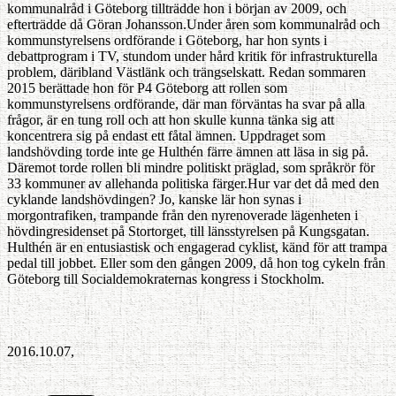
kommunalråd i Göteborg tillträdde hon i början av 2009, och
efterträdde då Göran Johansson.Under åren som kommunalråd och
kommunstyrelsens ordförande i Göteborg, har hon synts i
debattprogram i TV, stundom under hård kritik för infrastrukturella
problem, däribland Västlänk och trängselskatt. Redan sommaren
2015 berättade hon för P4 Göteborg att rollen som
kommunstyrelsens ordförande, där man förväntas ha svar på alla
frågor, är en tung roll och att hon skulle kunna tänka sig att
koncentrera sig på endast ett fåtal ämnen. Uppdraget som
landshövding torde inte ge Hulthén färre ämnen att läsa in sig på.
Däremot torde rollen bli mindre politiskt präglad, som språkrör för
33 kommuner av allehanda politiska färger.Hur var det då med den
cyklande landshövdingen? Jo, kanske lär hon synas i
morgontrafiken, trampande från den nyrenoverade lägenheten i
hövdingresidenset på Stortorget, till länsstyrelsen på Kungsgatan.
Hulthén är en entusiastisk och engagerad cyklist, känd för att trampa
pedal till jobbet. Eller som den gången 2009, då hon tog cykeln från
Göteborg till Socialdemokraternas kongress i Stockholm.
2016.10.07,