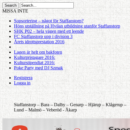
MISSA INTE
Sopsortering – något för Staffanstorp?
Höns utställning på Hvilan utbildning utanför Staffanstorp
SHK P02 – hela vägen med ett leende
FC Staffanstorp upp i division 3
Årets idrottsprestation 2016
Lagen är helt om bakfoten
Kulturpristagare 2016:
Kulturstipendiat 2016:
Poke Party med DJ Szmak
Registrera
Logga in
Staffanstorp –
Bara –
Dalby –
Genarp –
Hjärup –
Klågerup –
Lund –
Malmö –
Veberöd -
Åkarp