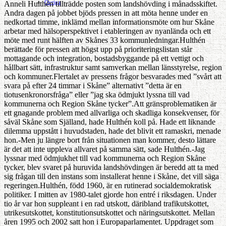
Ovriga
Anneli Hulthén tillträdde posten som landshövding i månadsskiftet.
Andra dagen på jobbet bjöds pressen in att möta henne under en
nedkortad timme, inklämd mellan informationsmöte om hur Skåne
arbetar med hälsoperspektivet i etableringen av nyanlända och ett
möte med runt hälften av Skånes 33 kommunledningar.Hulthén
berättade för pressen att högst upp på prioriteringslistan står
mottagande och integration, bostadsbyggande på ett vettigt och
hållbart sätt, infrastruktur samt samverkan mellan länsstyrelse, region
och kommuner.Flertalet av pressens frågor besvarades med ”svårt att
svara på efter 24 timmar i Skåne” alternativt ”detta är en
tiotusenkronorsfråga” eller ”jag ska ödmjukt lyssna till vad
kommunerna och Region Skåne tycker”.Att gränsproblematiken är
ett gnagande problem med allvarliga och skadliga konsekvenser, för
såväl Skåne som Själland, hade Hulthén koll på. Hade ett liknande
dilemma uppstått i huvudstaden, hade det blivit ett ramaskri, menade
hon.-Men ju längre bort från situationen man kommer, desto lättare
är det att inte uppleva allvaret på samma sätt, sade Hulthén.-Jag
lyssnar med ödmjukhet till vad kommunerna och Region Skåne
tycker, blev svaret på huruvida landshövdingen är beredd att ta med
sig frågan till den instans som installerat henne i Skåne, det vill säga
regeringen.Hulthén, född 1960, är en rutinerad socialdemokratisk
politiker. I mitten av 1980-talet gjorde hon entré i riksdagen. Under
tio år var hon suppleant i en rad utskott, däribland trafikutskottet,
utrikesutskottet, konstitutionsutskottet och näringsutskottet. Mellan
åren 1995 och 2002 satt hon i Europaparlamentet. Uppdraget som