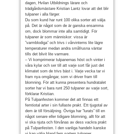
dagen, Hvilan Utbildnings lärare och
trädgårdsmästare Kristian Lantz lovar att det blir
tulpaner i alla färger.
Du som kund har runt 100 olika sorter att välja
på. Det är något som de är ganska ensamma
om, dock blommar inte alla samtidigt. För
tulpaner är som männ­iskor: vissa är
”varmblodiga” och trivs i vårvinterns lite lägre
temperaturer medan andra småfrusna väntar
tills det blivit lite varmare.
– Vi komprimerar tulpanernas höst och vinter i
våra kylar och ser till att varje sort får just det
klimatet som de trivs bäst i. Varje vecka tar vi
fram nya omgångar, som vi driver fram till
blomning. För att kunna presentera hundratalet
sorter har vi bara runt 250 tulpaner av varje sort,
förklarar Kristian.
På Tulpanfesten kommer det att finnas ett
femtiotal arter i sin fullaste prakt. Ett tjugotal av
dem är till försäljning. Övriga har ”lurats” till en
något senare eller tidigare blomning, allt för att
vi ska njuta och förvånas av dess vackra prakt
på Tulpanfesten. I den vanliga handeln kanske
vi kan välja bland fem sorters tulpaner