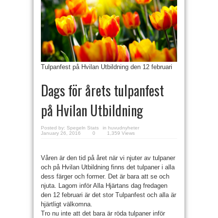
Tulpanfest på Hvilan Utbildning den 12 februari
Dags för årets tulpanfest
på Hvilan Utbildning
Posted by:
Spegeln Stats
in
huvudnyheter
January 26, 2016
0
1,359 Views
Våren är den tid på året när vi njuter av tulpaner
och på Hvilan Utbildning finns det tulpaner i alla
dess färger och former. Det är bara att se och
njuta. La­gom inför Alla Hjärtans dag fredagen
den 12 februari är det stor Tulpanfest och alla är
hjärtligt välkomna.
Tro nu inte att det bara är röda tulpaner inför