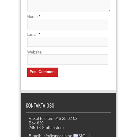
Name
*
Email
*
Website
KONTAKTA OSS:
Växel telefon: 046-25 02 02
Box 830
245 18 Staffanstorp
E-mail: info@spegeln.se