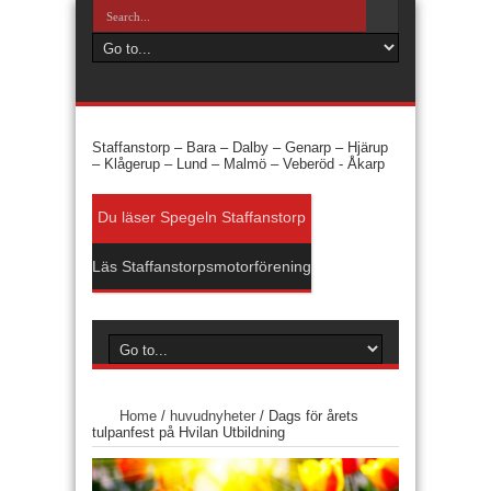
Staffanstorp –
Bara –
Dalby –
Genarp –
Hjärup
–
Klågerup –
Lund –
Malmö –
Veberöd -
Åkarp
Du läser Spegeln Staffanstorp
Läs Staffanstorpsmotorförening
Home
/
huvudnyheter
/
Dags för årets
tulpanfest på Hvilan Utbildning