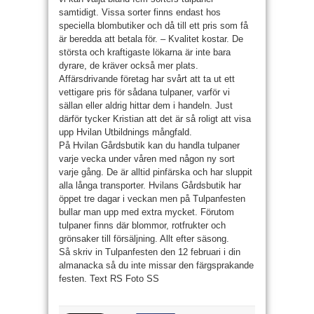
samtidigt. Vissa sorter finns endast hos
speciella blombutiker och då till ett pris som få
är beredda att betala för. – Kvalitet kostar. De
största och kraf­tigaste lökarna är inte bara
dyrare, de kräver också mer plats.
Affärsdrivande företag har svårt att ta ut ett
vettigare pris för sådana tulpaner, varför vi
sällan eller aldrig hittar dem i handeln. Just
därför tycker Kristian att det är så roligt att visa
upp Hvilan Utbildnings mångfald.
På Hvilan Gårdsbutik kan du handla tulpa­ner
varje vecka under våren med någon ny sort
varje gång. De är alltid pinfärska och har sluppit
alla långa transporter. Hvilans Gårdsbutik har
öppet tre dagar i veckan men på Tulpanfesten
bullar man upp med extra mycket. Förutom
tulpaner finns där blommor, rotfrukter och
grönsaker till försäljning. Allt efter säsong.
Så skriv in Tulpanfesten den 12 februari i din
almanacka så du inte missar den färgsprakande
festen. Text RS Foto SS