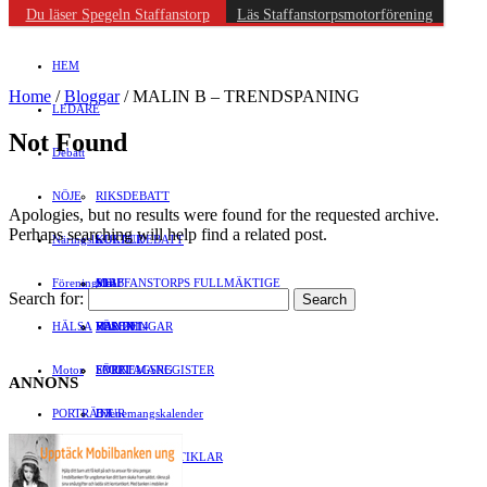
Du läser Spegeln Staffanstorp
Läs Staffanstorpsmotorförening
HEM
Home
/
Bloggar
/
MALIN B – TRENDSPANING
LEDARE
Not Found
Debatt
NÖJE
RIKSDEBATT
Apologies, but no results were found for the requested archive.
Perhaps searching will help find a related post.
Näringsliv
LOKALDEBATT
KULTUR
Föreningsliv
STAFFANSTORPS FULLMÄKTIGE
Mat
JOBB
Search for:
HÄLSA
VAL 2014
RESOR
HANDEL
FÖRENINGAR
Motor
EVENEMANG
FÖRETAGSREGISTER
SPORT
ANNONS
PORTRÄTT
Evenemangskalender
DJUR
Bloggar
FÖRENINGSARTIKLAR