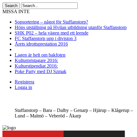
MISSA INTE
Sopsortering – något för Staffanstorp?
Höns utställning på Hvilan utbildning utanför Staffanstorp
SHK P02 – hela vägen med ett leende
FC Staffanstorp upp i division 3
Årets idrottsprestation 2016
Lagen är helt om bakfoten
Kulturpristagare 2016:
Kulturstipendiat 2016:
Poke Party med DJ Szmak
Registrera
Logga in
Staffanstorp –
Bara –
Dalby –
Genarp –
Hjärup –
Klågerup –
Lund –
Malmö –
Veberöd -
Åkarp