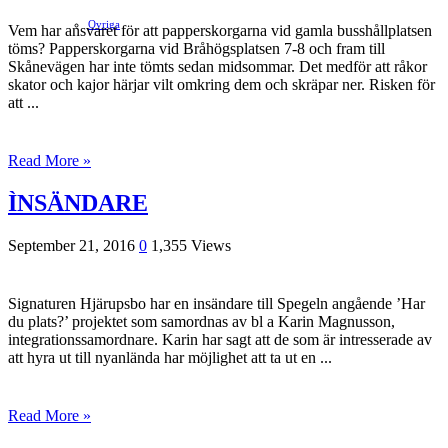
Ovriga
Vem har ansvaret för att papperskorgarna vid gamla busshållplatsen
töms? Papperskorgarna vid Bråhögsplatsen 7-8 och fram till
Skånevägen har inte tömts sedan midsommar. Det medför att råkor
skator och kajor härjar vilt omkring dem och skräpar ner. Risken för
att ...
Read More »
ÌNSÄNDARE
September 21, 2016
0
1,355 Views
Signaturen Hjärupsbo har en insändare till Spegeln angående ’Har
du plats?’ projektet som samordnas av bl a Karin Magnusson,
integrationssamordnare. Karin har sagt att de som är intresserade av
att hyra ut till nyanlända har möjlighet att ta ut en ...
Read More »