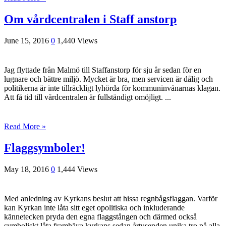
Om vårdcentralen i Staff anstorp
June 15, 2016
0
1,440 Views
Jag flyttade från Malmö till Staffanstorp för sju år sedan för en
lugnare och bättre miljö. Mycket är bra, men servicen är dålig och
politikerna är inte tillräckligt lyhörda för kommuninvånarnas klagan.
Att få tid till vårdcentralen är fullständigt omöjligt. ...
Read More »
Flaggsymboler!
May 18, 2016
0
1,444 Views
Med anledning av Kyrkans beslut att hissa regnbågsflaggan. Varför
kan Kyrkan inte låta sitt eget opolitiska och inkluderande
kännetecken pryda den egna flaggstången och därmed också
symboliskt låta framhäva kyrkans sedan årtusenden unika tro på alla