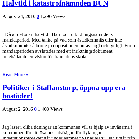
Halvtid i katastrofnämnden BUN
August 24, 2016
0
1,296 Views
Då är det snart halvtid i Barn och utbildningsnämndens
mandatperiod. Med tanke på vad som åstadkommits eller inte
åstadkommits så borde ju oppositionen höras högt och tydligt. Förra
mandatperioden avslutades med ett inriktningsdokument
innehållande en vision för framtidens skola. ...
Read More »
Politiker i Staffanstorp, öppna upp era
bostäder!
August 2, 2016
0
1,403 Views
Jag läser i olika tidningar att kommunen vill ta hjälp av invånarna i
kommunen för att lösa bostadsfrågan för flyktingar.
Integrationsprojektet går under namnet ”Vi har plats”. Jag utgår från