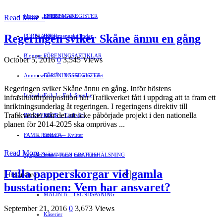
Motor
EVENEMANG
FÖRETAGSREGISTER
SPORT
Read More »
Regeringen sviker Skåne ännu en gång
PORTRÄTT
Evenemangskalender
DJUR
Bloggar
FÖRENINGSARTIKLAR
»
October 5, 2016
0
3,545 Views
Annonsera
FÖRENINGSREGISTER
Gert Å – I Småstadsvimlet
Regeringen sviker Skåne ännu en gång. Inför höstens
Insändare
Erik J – Erik Speglar
infrastrukturproposition har Trafikverket fått i uppdrag att ta fram ett
inriktningsunderlag åt regeringen. I regeringens direktiv till
Trafikverket står det att icke påbörjade projekt i den nationella
BILDSVEPET
Stig N – Tänkvärt
planen för 2014-2025 ska omprövas ...
FAMILJEBILD
Jenny A – Kvitter
»
Read More »
Spegeln Info
Yrsa – Hand med Hund
LÄMNA EN GRATTISHÄLSNING
Fulla papperskorgar vid gamla
Hvilan – Trädgårdstips
busstationen: Vem har ansvaret?
MALIN B – TRENDSPANING
September 21, 2016
0
3,673 Views
Kåserier