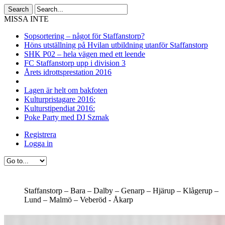
MISSA INTE
Sopsortering – något för Staffanstorp?
Höns utställning på Hvilan utbildning utanför Staffanstorp
SHK P02 – hela vägen med ett leende
FC Staffanstorp upp i division 3
Årets idrottsprestation 2016
Lagen är helt om bakfoten
Kulturpristagare 2016:
Kulturstipendiat 2016:
Poke Party med DJ Szmak
Registrera
Logga in
Staffanstorp –
Bara –
Dalby –
Genarp –
Hjärup –
Klågerup –
Lund –
Malmö –
Veberöd -
Åkarp