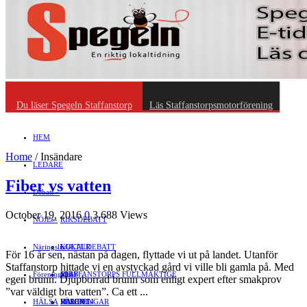
Du läser Spegeln Staffanstorp
Läs Staffanstorpsmotorförening
HEM
Home
/
Insändare
LEDARE
Fiber vs vatten
Debatt
»
October 19, 2016
0
3,688 Views
NÖJE
»
RIKSDEBATT
Näringsliv
LOKALDEBATT
KULTUR
»
För 16 år sen, nästan på dagen, flyttade vi ut på landet. Utanför
Staffanstorp hittade vi en avstyckad gård vi ville bli gamla på. Med
Föreningsliv
STAFFANSTORPS FULLMÄKTIGE
Mat
JOBB
»
egen brunn. Djupborrad brunn som enligt expert efter smakprov
”var väldigt bra vatten”. Ca ett ...
HÄLSA
VAL 2014
RESOR
HANDEL
FÖRENINGAR