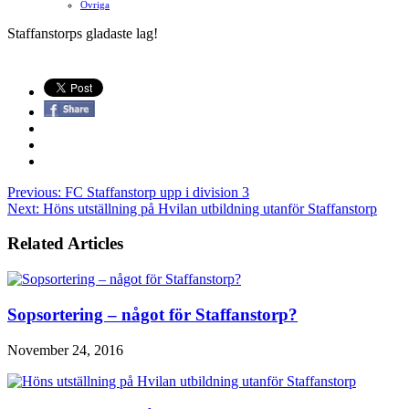
Ovriga
Staffanstorps gladaste lag!
Previous:
FC Staffanstorp upp i division 3
Next:
Höns utställning på Hvilan utbildning utanför Staffanstorp
Related Articles
Sopsortering – något för Staffanstorp?
November 24, 2016