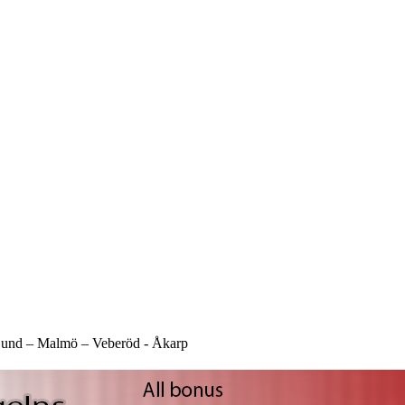
und –
Malmö –
Veberöd -
Åkarp