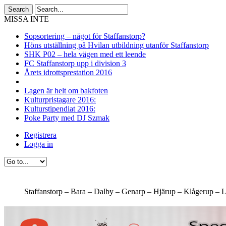
MISSA INTE
Sopsortering – något för Staffanstorp?
Höns utställning på Hvilan utbildning utanför Staffanstorp
SHK P02 – hela vägen med ett leende
FC Staffanstorp upp i division 3
Årets idrottsprestation 2016
Lagen är helt om bakfoten
Kulturpristagare 2016:
Kulturstipendiat 2016:
Poke Party med DJ Szmak
Registrera
Logga in
Staffanstorp –
Bara –
Dalby –
Genarp –
Hjärup –
Klågerup –
L