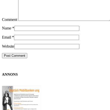
Comment
Name
*
Email
*
Website
ANNONS