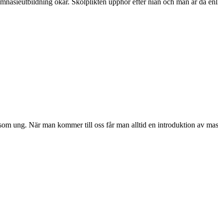
gymnasieutbildning ökar. Skolplikten upphör efter nian och man är då enli
ng. När man kommer till oss får man alltid en introduktion av maskine