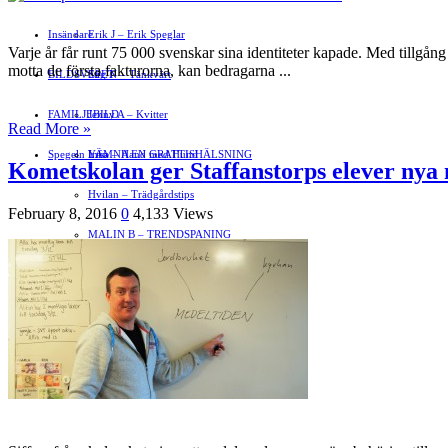
Insändare
Erik J – Erik Speglar
Varje år får runt 75 000 svenskar sina identiteter kapade. Med tillgån
motta de första fakturorna, kan bedragarna ...
BILDSVEPET
Stig N – Tänkvärt
FAMILJEBILD
Jenny A – Kvitter
Read More »
Spegeln Info
Yrsa – Hand med Hund
LÄMNA EN GRATTISHÄLSNING
Kometskolan ger Staffanstorps elever nya 
Hvilan – Trädgårdstips
February 8, 2016
0
4,133 Views
MALIN B – TRENDSPANING
Kåserier
Ovriga