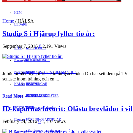
HEM
Home
/
HÄLSA
LEDARE
Studio S i Hjärup fyller tio år:
Debatt
September 7, 2016
0
2,191 Views
NÖJE
RIKSDEBATT
Näringsliv
LOKALDEBATT
KULTUR
Föreningsliv
STAFFANSTORPS FULLMÄKTIGE
Mat
JOBB
Jubilerar med nya, tuffaste träningsmetoden Du har sett dem på TV – th
senaste inom träning och en ...
HÄLSA
VAL 2014
RESOR
HANDEL
FÖRENINGAR
Read More »
Motor
EVENEMANG
FÖRETAGSREGISTER
SPORT
ID-kaparnas favorit: Olåsta brevlådor i vi
PORTRÄTT
Evenemangskalender
DJUR
Bloggar
FÖRENINGSARTIKLAR
February 24, 2016
0
1,410 Views
Annonsera
FÖRENINGSREGISTER
Gert Å – I Småstadsvimlet