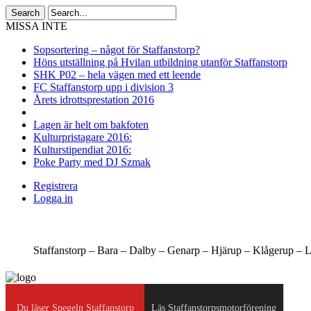
MISSA INTE
Sopsortering – något för Staffanstorp?
Höns utställning på Hvilan utbildning utanför Staffanstorp
SHK P02 – hela vägen med ett leende
FC Staffanstorp upp i division 3
Årets idrottsprestation 2016
Lagen är helt om bakfoten
Kulturpristagare 2016:
Kulturstipendiat 2016:
Poke Party med DJ Szmak
Registrera
Logga in
Staffanstorp –
Bara –
Dalby –
Genarp –
Hjärup –
Klågerup –
L
Du läser Spegeln Staffanstorp
Läs Staffanstorpsmotorförening