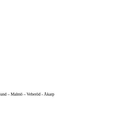
und –
Malmö –
Veberöd -
Åkarp