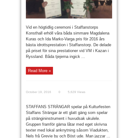
Vid en högtidlig ceremoni i Staffanstorps
Konsthall erhöll våra båda simmare Magdalena
Kuras och Ida Marko-Varga pris för 2016 års
bästa idrottsprestation i Staffanstorp. De delade
på priset för sina prestationer vid VM i Kazan i
Ryssland. Båda tjejerna ingick ...
Read More »
October 19, 2016
0
5,629 Views
STAFFANS STRÄNGAR spelar på Kulturfesten
Staffans Strängar är ett glatt gäng som spelar
på strängininstrument i huvudsak ukulele.
Gruppen framför gärna låtar med eget skrivna
texter med lokal anknytning såsom Viadukten,
Nels frå Grevie by och Böst ude. Man jazzar ...