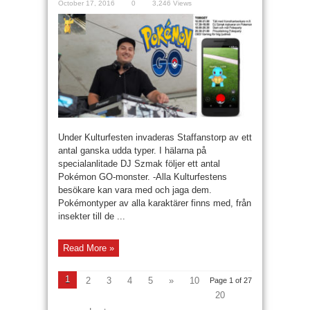
October 17, 2016
0
3,246 Views
Under Kulturfesten invaderas Staffanstorp av ett
antal ganska udda typer. I hälarna på
specialanlitade DJ Szmak följer ett antal
Pokémon GO-monster. -Alla Kulturfestens
besökare kan vara med och jaga dem.
Pokémontyper av alla karaktärer finns med, från
insekter till de ...
Read More »
1
2
3
4
5
»
10
Page 1 of 27
20