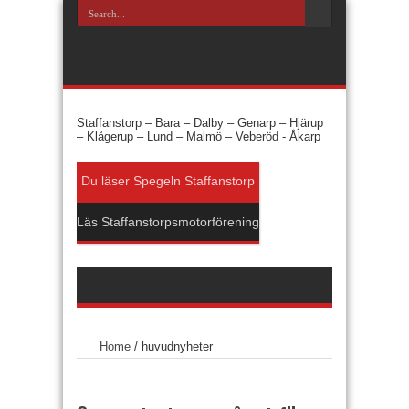
Staffanstorp –
Bara –
Dalby –
Genarp –
Hjärup
–
Klågerup –
Lund –
Malmö –
Veberöd -
Åkarp
Du läser Spegeln Staffanstorp
Läs Staffanstorpsmotorförening
Home
/
huvudnyheter