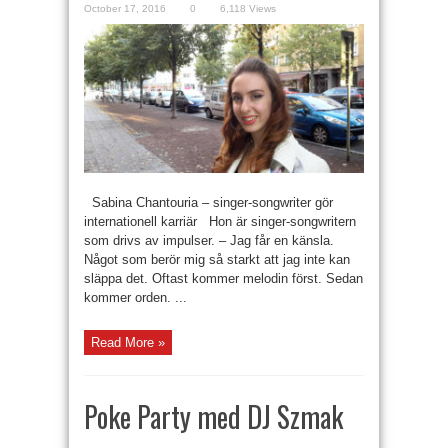
October 17, 2016
0
6,118 Views
Sabina Chantouria – singer-songwriter gör
internationell karriär Hon är singer-songwritern
som drivs av impulser. – Jag får en känsla.
Något som berör mig så starkt att jag inte kan
släppa det. Oftast kommer melodin först. Sedan
kommer orden. ...
Read More »
Poke Party med DJ Szmak