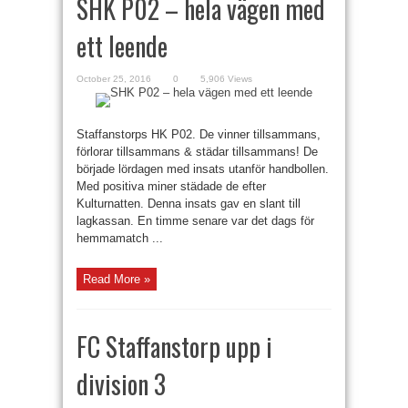
SHK P02 – hela vägen med
ett leende
October 25, 2016
0
5,906 Views
Staffanstorps HK P02. De vinner tillsammans,
förlorar tillsammans & städar tillsammans! De
började lördagen med insats utanför handbollen.
Med positiva miner städade de efter
Kulturnatten. Denna insats gav en slant till
lagkassan. En timme senare var det dags för
hemmamatch ...
Read More »
FC Staffanstorp upp i
division 3