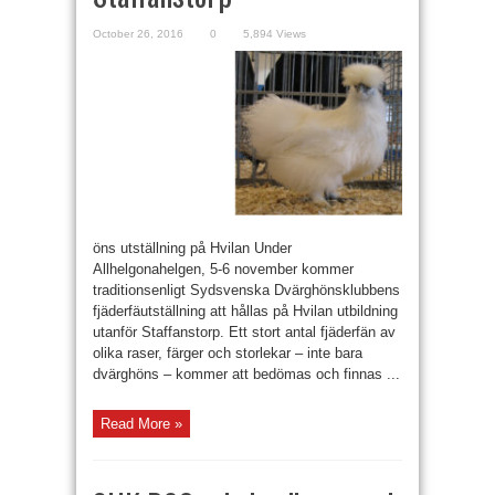
October 26, 2016
0
5,894 Views
öns utställning på Hvilan Under
Allhelgonahelgen, 5-6 november kommer
traditionsenligt Sydsvenska Dvärghönsklubbens
fjäderfäutställning att hållas på Hvilan utbildning
utanför Staffanstorp. Ett stort antal fjäderfän av
olika raser, färger och storlekar – inte bara
dvärghöns – kommer att bedömas och finnas ...
Read More »