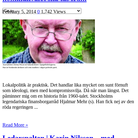
February 5, 2014
0
1,742 Views
Hvilan – Trädgårdstips
MALIN B – TRENDSPANING
Kåserier
Ovriga
Lokalpolitik är praktisk. Det handlar lika mycket om sunt förnuft
som ideo­logi, men med kompromissvilja. Då når man längst. Det
påminner mig om en historia från 1960-talet. Stockholms
legendariska finansborgarråd Hjal­mar Mehr (s). Han fick nej av den
röda regeringen ...
Read More »
Ledarspalten | Karin Nilsson – med