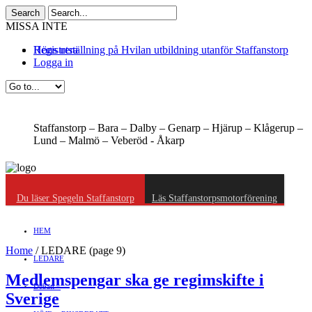
MISSA INTE
Höns utställning på Hvilan utbildning utanför Staffanstorp
Registrera
Logga in
Staffanstorp –
Bara –
Dalby –
Genarp –
Hjärup –
Klågerup –
Lund –
Malmö –
Veberöd -
Åkarp
Du läser Spegeln Staffanstorp
Läs Staffanstorpsmotorförening
HEM
Home
/
LEDARE
(page 9)
LEDARE
Medlemspengar ska ge regimskifte i
Debatt
»
Sverige