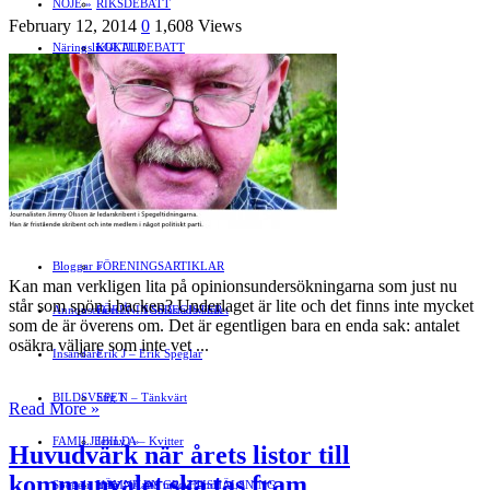
NÖJE
»
RIKSDEBATT
February 12, 2014
0
1,608 Views
Näringsliv
LOKALDEBATT
KULTUR
»
Föreningsliv
STAFFANSTORPS FULLMÄKTIGE
Mat
JOBB
»
HÄLSA
VAL 2014
RESOR
HANDEL
FÖRENINGAR
Motor
EVENEMANG
FÖRETAGSREGISTER
SPORT
PORTRÄTT
Evenemangskalender
DJUR
Bloggar
FÖRENINGSARTIKLAR
»
Kan man verkligen lita på opinionsun­dersökningarna som just nu
står som spön i backen? Underlaget är lite och det finns inte mycket
Annonsera
FÖRENINGSREGISTER
Gert Å – I Småstadsvimlet
som de är över­ens om. Det är egentligen bara en enda sak: antalet
osäkra väljare som inte vet ...
Insändare
Erik J – Erik Speglar
BILDSVEPET
Stig N – Tänkvärt
Read More »
FAMILJEBILD
Jenny A – Kvitter
»
Huvudvärk när årets listor till
kommunvalet ska tas fram
Spegeln Info
Yrsa – Hand med Hund
LÄMNA EN GRATTISHÄLSNING