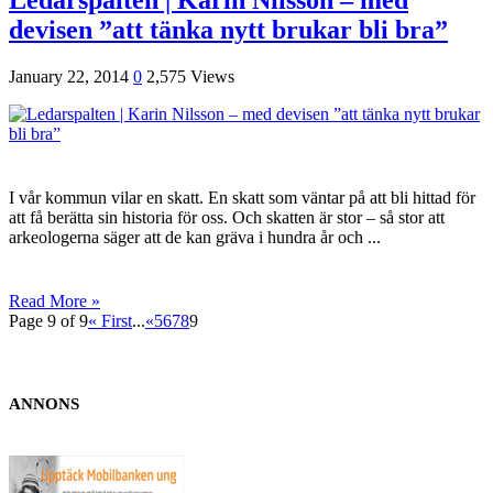
devisen ”att tänka nytt brukar bli bra”
January 22, 2014
0
2,575 Views
I vår kommun vilar en skatt. En skatt som väntar på att bli hittad för
att få berätta sin historia för oss. Och skatten är stor – så stor att
arkeologerna säger att de kan gräva i hundra år och ...
Read More »
Page 9 of 9
« First
...
«
5
6
7
8
9
ANNONS