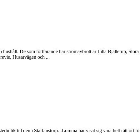
75 hushåll. De som fortfarande har strömavbrott är Lilla Bjällerup, St
revie, Husarvägen och ...
utik till den i Staffanstorp. -Lomma har visat sig vara helt rätt ort fö