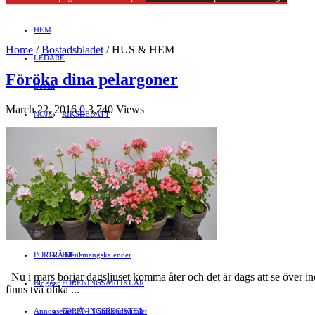
HEM
Home
/
Bostadsbladet
/
HUS & HEM
LEDARE
Föröka dina pelargoner
Debatt
March 22, 2016
0
3,740 Views
NÖJE
RIKSDEBATT
Näringsliv
LOKALDEBATT
KULTUR
Föreningsliv
STAFFANSTORPS FULLMÄKTIGE
Mat
JOBB
HÄLSA
VAL 2014
RESOR
HANDEL
FÖRENINGAR
Motor
EVENEMANG
FÖRETAGSREGISTER
SPORT
PORTRÄTT
Evenemangskalender
DJUR
Nu i mars börjar dagsljuset komma åter och det är dags att se över in
Bloggar
FÖRENINGSARTIKLAR
finns två olika ...
Annonsera
FÖRENINGSREGISTER
Gert Å – I Småstadsvimlet