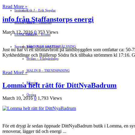
Read More »
Insändare
Erik J – Erik Speglar
info från Staffanstorps energi
BILDSVEPET
Stig N – Tänkvärt
March 12, 2016
0
353 Views
FAMILJEBILD
Jenny A – Kvitter
Spegeln Info
Yrsa – Hand med Hund
LÄMNA EN GRATTISHÄLSNING
Just nu har vi ett strömavbrott på landsbyggden som omfattar ca: 50-
Kyrkheddinge och Bjällerup Södra fick tillbaka strömmen kl 17:16. G
Hvilan – Trädgårdstips
MALIN B – TRENDSPANING
Read More »
Kåserier
Lomma helt rätt för DittNyaBadrum
Ovriga
March 10, 2016
0
1,793 Views
För ett drygt år sedan öppnade DittNyaBadrum butik i Lomma, en systerb
renoverar, lägger tid och energi ...