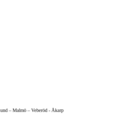
und –
Malmö –
Veberöd -
Åkarp