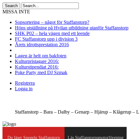
MISSA INTE
Sopsortering – något för Staffanstorp?
Höns utställning på Hvilan utbildning utanför Staffanstorp
SHK P02 – hela vägen med ett leende
FC Staffanstorp upp i division 3
Årets idrottsprestation 2016
Lagen är helt om bakfoten
Kulturpristagare 2016:
Kulturstipendiat 2016:
Poke Party med DJ Szmak
Registrera
Logga in
Staffanstorp –
Bara –
Dalby –
Genarp –
Hjärup –
Klågerup –
L
Du läser Spegeln Staffanstorp
Läs Staffanstorpsmotorförening