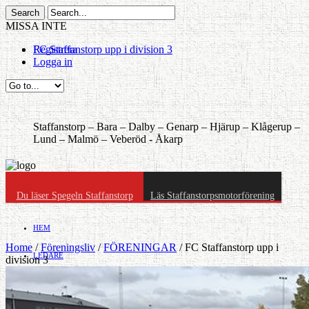
MISSA INTE
FC Staffanstorp upp i division 3
Registrera
Logga in
Staffanstorp –
Bara –
Dalby –
Genarp –
Hjärup –
Klågerup –
Lund –
Malmö –
Veberöd -
Åkarp
Du läser Spegeln Staffanstorp
Läs Staffanstorpsmotorförening
HEM
Home
/
Föreningsliv
/
FÖRENINGAR
/
FC Staffanstorp upp i
LEDARE
division 3
Debatt
»