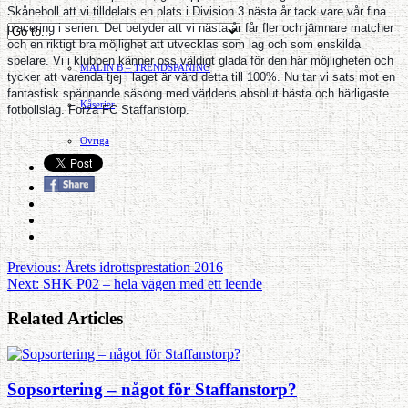
Skåneboll att vi tilldelats en plats i Division 3 nästa år tack vare vår fina
placering i serien. Det betyder att vi nästa år får fler och jämnare matcher
Hvilan – Trädgårdstips
och en riktigt bra möjlighet att utvecklas som lag och som enskilda
spelare. Vi i klubben känner oss väldigt glada för den här möjligheten och
MALIN B – TRENDSPANING
tycker att varenda tjej i laget är värd detta till 100%. Nu tar vi sats mot en
fantastisk spännande säsong med världens absolut bästa och härligaste
Kåserier
fotbollslag. Forza FC Staffanstorp.
Ovriga
Previous:
Årets idrottsprestation 2016
Next:
SHK P02 – hela vägen med ett leende
Related Articles
Sopsortering – något för Staffanstorp?