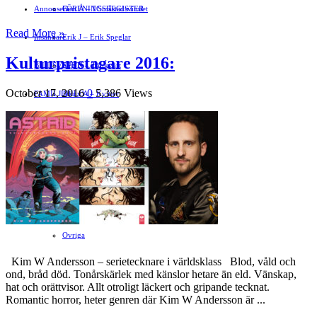
Annonsera
FÖRENINGSREGISTER
Gert Å – I Småstadsvimlet
Read More »
Insändare
Erik J – Erik Speglar
Kulturpristagare 2016:
BILDSVEPET
Stig N – Tänkvärt
October 17, 2016
0
5,386 Views
FAMILJEBILD
Jenny A – Kvitter
Spegeln Info
Yrsa – Hand med Hund
LÄMNA EN GRATTISHÄLSNING
Hvilan – Trädgårdstips
MALIN B – TRENDSPANING
Kåserier
Ovriga
Kim W Andersson – serietecknare i världsklass Blod, våld och
ond, bråd död. Tonårskärlek med känslor hetare än eld. Vänskap,
hat och orättvisor. Allt otroligt läckert och gripande tecknat.
Romantic horror, heter genren där Kim W Andersson är ...