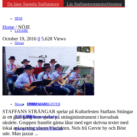
Du läser Spegeln Staffanstorp
Läs Staffanstorpsmotorförening
HEM
Home
/
NÖJE
LEDARE
October 19, 2016
0
5,628 Views
Debatt
NÖJE
RIKSDEBATT
Näringsliv
LOKALDEBATT
KULTUR
Föreningsliv
STAFFANSTORPS FULLMÄKTIGE
Mat
JOBB
HÄLSA
VAL 2014
RESOR
HANDEL
FÖRENINGAR
Motor
EVENEMANG
FÖRETAGSREGISTER
SPORT
STAFFANS STRÄNGAR spelar på Kulturfesten Staffans Strängar
är ett glatt gäng som spelar på strängininstrument i huvudsak
PORTRÄTT
Evenemangskalender
DJUR
ukulele. Gruppen framför gärna låtar med eget skrivna texter med
lokal anknytning såsom Viadukten, Nels frå Grevie by och Böst
Bloggar
FÖRENINGSARTIKLAR
ude. Man jazzar ...