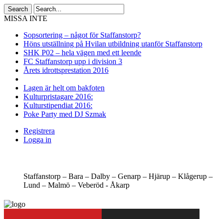
MISSA INTE
Sopsortering – något för Staffanstorp?
Höns utställning på Hvilan utbildning utanför Staffanstorp
SHK P02 – hela vägen med ett leende
FC Staffanstorp upp i division 3
Årets idrottsprestation 2016
Lagen är helt om bakfoten
Kulturpristagare 2016:
Kulturstipendiat 2016:
Poke Party med DJ Szmak
Registrera
Logga in
Staffanstorp –
Bara –
Dalby –
Genarp –
Hjärup –
Klågerup –
Lund –
Malmö –
Veberöd -
Åkarp