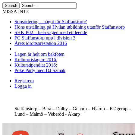
MISSA INTE
Sopsortering – något för Staffanstorp?
Höns utställning på Hvilan utbildning utanför Staffanstorp
SHK P02 – hela vägen med ett leende
FC Staffanstorp upp i division 3
Årets idrottsprestation 2016
Lagen är helt om bakfoten
Kulturpristagare 2016:
Kulturstipendiat 2016:
Poke Party med DJ Szmak
Registrera
Logga in
Staffanstorp –
Bara –
Dalby –
Genarp –
Hjärup –
Klågerup –
Lund –
Malmö –
Veberöd -
Åkarp