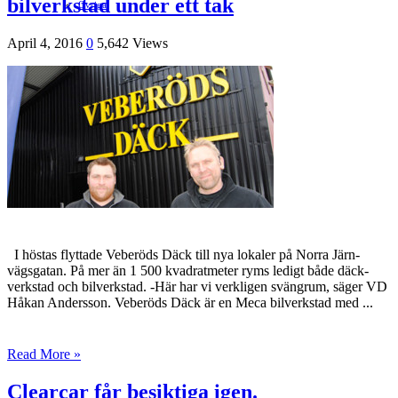
bilverkstad under ett tak
Ovriga
April 4, 2016
0
5,642 Views
I höstas flyttade Veberöds Däck till nya lokaler på Norra Järn­
vägsgatan. På mer än 1 500 kva­dratmeter ryms ledigt både däck­
verkstad och bilverkstad. -Här har vi verkligen svängrum, säger VD
Håkan Andersson. Veberöds Däck är en Meca bil­verkstad med ...
Read More »
Clearcar får besiktiga igen.