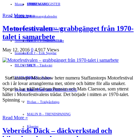
Motor
EVENEMANG
FÖRETAGSREGISTER
SPORT
Read More »
PORTRÄTT
Evenemangskalender
DJUR
Motorfestivalen – grabbgänget från 1970-
Bloggar
FÖRENINGSARTIKLAR
talet i samarbete
Annonsera
FÖRENINGSREGISTER
Gert Å – I Småstadsvimlet
May 12, 2016
0
4,917 Views
Insändare
Erik J – Erik Speglar
BILDSVEPET
Stig N – Tänkvärt
Staffanstorps Motorshow heter numera Staffanstorps Motorfestival
FAMILJEBILD
Jenny A – Kvitter
och i år lovar arrangörerna mer, större och bättre för alla smaker.
Spegeln har träffat Göran Persson och Mats Claesson, som ytterst
Spegeln Info
Yrsa – Hand med Hund
LÄMNA EN GRATTISHÄLSNING
håller i Motorfestivalens trådar. Det började i mitten av 1970-talet.
Spinning ...
Hvilan – Trädgårdstips
MALIN B – TRENDSPANING
Read More »
Kåserier
Veberöds Däck – däckverkstad och