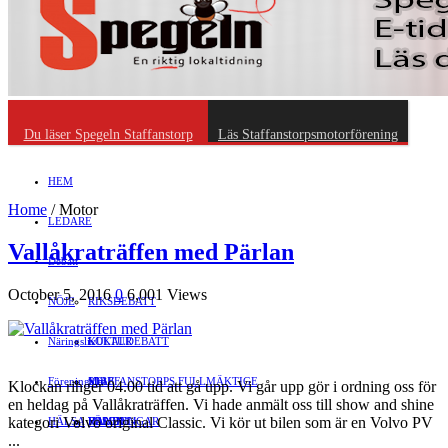
Du läser Spegeln Staffanstorp
Läs Staffanstorpsmotorförening
HEM
Home
/
Motor
LEDARE
Vallåkraträffen med Pärlan
Debatt
October 5, 2016
0
6,001 Views
NÖJE
RIKSDEBATT
Näringsliv
LOKALDEBATT
KULTUR
Föreningsliv
STAFFANSTORPS FULLMÄKTIGE
Mat
JOBB
Klockan ringer 04.00 tid att gå upp. Vi går upp gör i ordning oss för
en heldag på Vallåkraträffen. Vi hade anmält oss till show and shine
kategori Volvo original Classic. Vi kör ut bilen som är en Volvo PV
HÄLSA
VAL 2014
RESOR
HANDEL
FÖRENINGAR
...