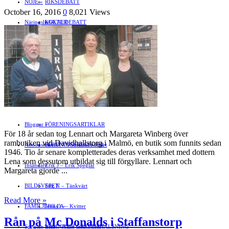
NÖJE
»
RIKSDEBATT
October 16, 2016
0
8,021 Views
Näringsliv
LOKALDEBATT
KULTUR
»
Föreningsliv
STAFFANSTORPS FULLMÄKTIGE
Mat
JOBB
»
HÄLSA
VAL 2014
RESOR
HANDEL
FÖRENINGAR
Motor
EVENEMANG
FÖRETAGSREGISTER
SPORT
PORTRÄTT
Evenemangskalender
DJUR
Bloggar
FÖRENINGSARTIKLAR
»
För 18 år sedan tog Lennart och Margareta Winberg över
rambutiken vid Davidhallstorg i Malmö, en butik som funnits sedan
Annonsera
FÖRENINGSREGISTER
Gert Å – I Småstadsvimlet
1946. Tio år senare kompletterades deras verksamhet med dottern
Lena som dessutom utbildat sig till förgyllare. Lennart och
Insändare
Erik J – Erik Speglar
Margareta gjorde ...
BILDSVEPET
Stig N – Tänkvärt
Read More »
FAMILJEBILD
Jenny A – Kvitter
»
Rån på Mc Donalds i Staffanstorp
Spegeln Info
Yrsa – Hand med Hund
LÄMNA EN GRATTISHÄLSNING