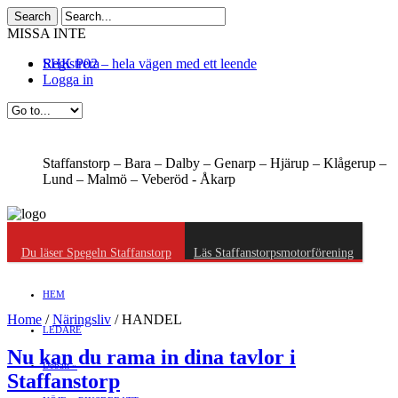
MISSA INTE
SHK P02 – hela vägen med ett leende
Registrera
Logga in
Staffanstorp –
Bara –
Dalby –
Genarp –
Hjärup –
Klågerup –
Lund –
Malmö –
Veberöd -
Åkarp
Du läser Spegeln Staffanstorp
Läs Staffanstorpsmotorförening
HEM
Home
/
Näringsliv
/
HANDEL
LEDARE
Nu kan du rama in dina tavlor i
Debatt
»
Staffanstorp