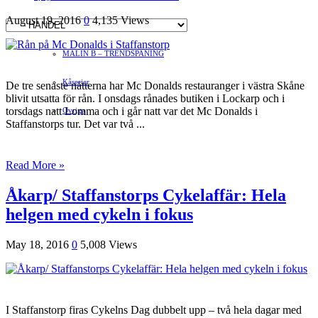
August 19, 2016
0
4,135 Views
Hvilan – Trädgårdstips
MALIN B – TRENDSPANING
Kåserier
De tre senaste nätterna har Mc Donalds restauranger i västra Skåne
blivit utsatta för rån. I onsdags rånades butiken i Lockarp och i
torsdags natt Lomma och i går natt var det Mc Donalds i
Ovriga
Staffanstorps tur. Det var två ...
Read More »
Åkarp/ Staffanstorps Cykelaffär: Hela
helgen med cykeln i fokus
May 18, 2016
0
5,008 Views
I Staffanstorp firas Cykelns Dag dubbelt upp – två hela dagar med