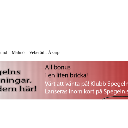
und –
Malmö –
Veberöd -
Åkarp