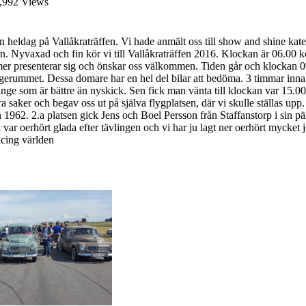
,992 Views
en heldag på Vallåkraträffen. Vi hade anmält oss till show and shine ka
len. Nyvaxad och fin kör vi till Vallåkraträffen 2016. Klockan är 06.00 
kommer presenterar sig och önskar oss välkommen. Tiden går och klockan 0
gerummet. Dessa domare har en hel del bilar att bedöma. 3 timmar innan
e som är bättre än nyskick. Sen fick man vänta till klockan var 15.00 så
a saker och begav oss ut på själva flygplatsen, där vi skulle ställas upp.
1962. 2.a platsen gick Jens och Boel Persson från Staffanstorp i sin pä
r oerhört glada efter tävlingen och vi har ju lagt ner oerhört mycket 
acing världen