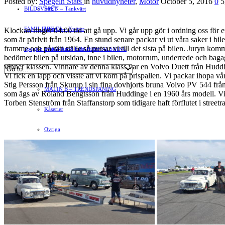
Posted by:
Spegeln Stats
in
huvudnyheter
,
Motor
October 5, 2016
0
5
BILDSVEPET
Stig N – Tänkvärt
FAMILJEBILD
Jenny A – Kvitter
»
Klockan ringer 04.00 tid att gå upp. Vi går upp gör i ordning oss för 
som är pärlvit från 1964. En stund senare packar vi ut våra saker i bi
framme och på rätt ställe så putsar vi till det sista på bilen. Juryn 
Spegeln Info
Yrsa – Hand med Hund
LÄMNA EN GRATTISHÄLSNING
bedömer bilen på utsidan, inne i bilen, motorrum, underrede och baga
vinner klassen. Vinnare av denna klass var en Volvo Duett från Hudding
Hvilan – Trädgårdstips
Vi fick en lapp och visste att vi kom på prispallen. Vi packar ihopa vår
Stig Persson från Skurup i sin fina dovhjorts bruna Volvo PV 544 från 
MALIN B – TRENDSPANING
som ägs av Roland Bengtsson från Huddinge i en 1960 års modell. Vi va
Torben Stenström från Staffanstorp som tidigare haft förflutet i streetr
Kåserier
Ovriga