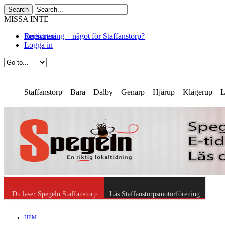
MISSA INTE
Sopsortering – något för Staffanstorp?
Höns utställning på Hvilan utbildning utanför Staffanstorp
Registrera
Logga in
Staffanstorp –
Bara –
Dalby –
Genarp –
Hjärup –
Klågerup –
L
Du läser Spegeln Staffanstorp
Läs Staffanstorpsmotorförening
HEM