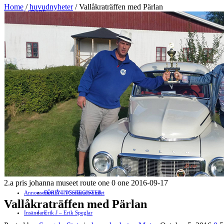
Home
/
huvudnyheter
/
Vallåkraträffen med Pärlan
LEDARE
Debatt
»
NÖJE
»
RIKSDEBATT
Näringsliv
LOKALDEBATT
KULTUR
»
Föreningsliv
STAFFANSTORPS FULLMÄKTIGE
Mat
JOBB
»
HÄLSA
VAL 2014
RESOR
HANDEL
FÖRENINGAR
Motor
EVENEMANG
FÖRETAGSREGISTER
SPORT
PORTRÄTT
Evenemangskalender
DJUR
Bloggar
FÖRENINGSARTIKLAR
»
2.a pris johanna museet route one 0 one 2016-09-17
Annonsera
FÖRENINGSREGISTER
Gert Å – I Småstadsvimlet
Vallåkraträffen med Pärlan
Insändare
Erik J – Erik Speglar