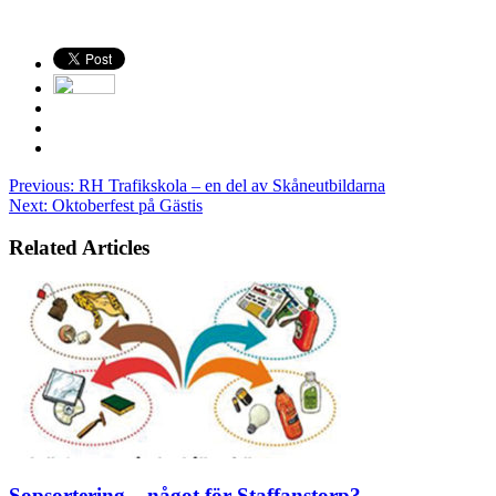
Previous:
RH Trafikskola – en del av Skåneutbildarna
Next:
Oktoberfest på Gästis
Related Articles
Sopsortering – något för Staffanstorp?