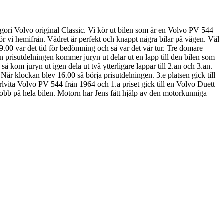
tegori Volvo original Classic. Vi kör ut bilen som är en Volvo PV 544
kör vi hemifrån. Vädret är perfekt och knappt några bilar på vägen. Väl
9.00 var det tid för bedömning och så var det vår tur. Tre domare
 prisutdelningen kommer juryn ut delar ut en lapp till den bilen som
 kom juryn ut igen dela ut två ytterligare lappar till 2.an och 3.an.
 När klockan blev 16.00 så börja prisutdelningen. 3.e platsen gick till
rlvita Volvo PV 544 från 1964 och 1.a priset gick till en Volvo Duett
jobb på hela bilen. Motorn har Jens fått hjälp av den motorkunniga