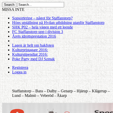
MISSA INTE
Sopsortering – något för Staffanstorp?
Höns utställning på Hvilan utbildning utanför Staffanstorp
SHK P02 – hela vägen med ett leende
FC Staffanstorp upp i division 3
Årets idrottsprestation 2016
Lagen är helt om bakfoten
Kulturpristagare 2016:
Kulturstipendiat 2016:
Poke Party med DJ Szmak
Registrera
Logga in
Staffanstorp –
Bara –
Dalby –
Genarp –
Hjärup –
Klågerup –
Lund –
Malmö –
Veberöd -
Åkarp