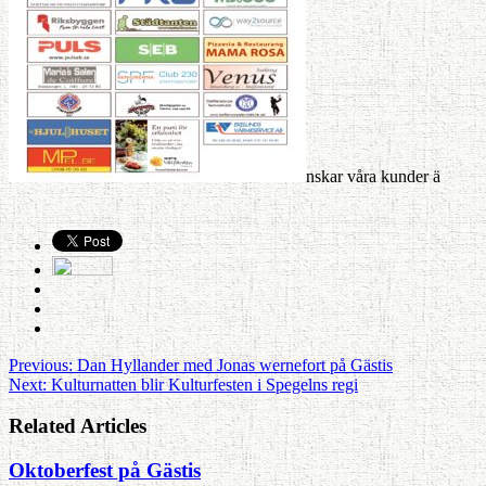
Ovriga
nskar våra kunder ä
Previous:
Dan Hyllander med Jonas wernefort på Gästis
Next:
Kulturnatten blir Kulturfesten i Spegelns regi
Related Articles
Oktoberfest på Gästis