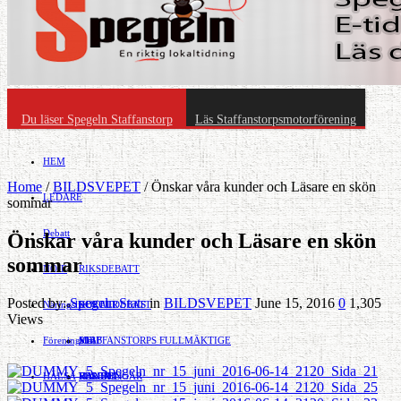
Du läser Spegeln Staffanstorp
Läs Staffanstorpsmotorförening
HEM
Home
/
BILDSVEPET
/
Önskar våra kunder och Läsare en skön
LEDARE
sommar
Debatt
Önskar våra kunder och Läsare en skön
sommar
NÖJE
RIKSDEBATT
Posted by:
Spegeln Stats
in
BILDSVEPET
June 15, 2016
0
1,305
Näringsliv
LOKALDEBATT
KULTUR
Views
Föreningsliv
STAFFANSTORPS FULLMÄKTIGE
Mat
JOBB
HÄLSA
VAL 2014
RESOR
HANDEL
FÖRENINGAR