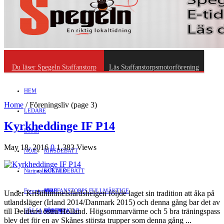
Du läser Spegeln Staffanstorp
Läs Staffanstorpsmotorförening
HEM
Home
/
Föreningsliv
(page 3)
LEDARE
Kyrkheddinge IF P14
Debatt
May 18, 2016
0
1,383 Views
NÖJE
RIKSDEBATT
Näringsliv
LOKALDEBATT
KULTUR
Föreningsliv
STAFFANSTORPS FULLMÄKTIGE
Mat
JOBB
Under Kristihimmelsfärdshelgen följde laget sin tradition att åka på
utlandsläger (Irland 2014/Danmark 2015) och denna gång bar det av
till Delden i östra Holland. Högsommarvärme och 5 bra träningspass
HÄLSA
VAL 2014
RESOR
HANDEL
FÖRENINGAR
blev det för en av Skånes största trupper som denna gång ...