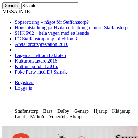
MISSA INTE
Sopsortering – något för Staffanstorp?
Höns utställning på Hvilan utbildning utanför Staffanstorp
SHK P02 – hela vägen med ett leende
FC Staffanstorp upp i division 3
Årets idrottsprestation 2016
Lagen är helt om bakfoten
Kulturpristagare 2016:
Kulturstipendiat 2016:
Poke Party med DJ Szmak
Registrera
Logga in
Staffanstorp –
Bara –
Dalby –
Genarp –
Hjärup –
Klågerup –
Lund –
Malmö –
Veberöd -
Åkarp