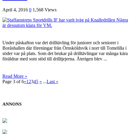
April 4, 2016
0
1,568 Views
Under påskafton var det drilltävling för juniorer och seniorer i
Boråshallen där föreningar från Örnsköldsvik i norr till Tomelilla i
söder var på plats. Som det brukar på drilltävlingar var många kära
föräldrar med som stöd till drilltjejerna. Återigen blev ...
Read More »
Page 3 of 6
«
1
2
3
4
5
»
...
Last »
ANNONS