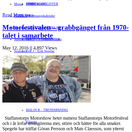
Motor
EVENEMANG
FÖRETAGSREGISTER
SPORT
Read More »
PORTRÄTT
Evenemangskalender
DJUR
Motorfestivalen – grabbgänget från 1970-
Bloggar
FÖRENINGSARTIKLAR
talet i samarbete
Annonsera
FÖRENINGSREGISTER
Gert Å – I Småstadsvimlet
May 12, 2016
0
4,897 Views
Insändare
Erik J – Erik Speglar
BILDSVEPET
Stig N – Tänkvärt
FAMILJEBILD
Jenny A – Kvitter
Spegeln Info
Yrsa – Hand med Hund
LÄMNA EN GRATTISHÄLSNING
Hvilan – Trädgårdstips
MALIN B – TRENDSPANING
Staffanstorps Motorshow heter numera Staffanstorps Motorfestival
Kåserier
och i år lovar arrangörerna mer, större och bättre för alla smaker.
Spegeln har träffat Göran Persson och Mats Claesson, som ytterst