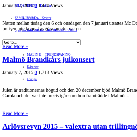
January 7, 2015
0
1,470 Views
BILDSVEPET
Stig N – Tänkvärt
FAMILJEBILD
Jenny A – Kvitter
»
Natten mellan tisdag den 6 och onsdagen den 7 januari utsattes Mc Do
polisen inte kunnat avgöra om det var en ...
Spegeln Info
Yrsa – Hand med Hund
LÄMNA EN GRATTISHÄLSNING
Hvilan – Trädgårdstips
Read More »
MALIN B – TRENDSPANING
Malmö Brandkårs julkonsert
Kåserier
January 7, 2015
0
1,713 Views
Ovriga
Julen är traditionernas högtid och den 20 december bjöd Malmö Brandk
Carola och det var inte precis igår som hon framträdde i Malmö. ...
Read More »
Arlövsrevyn 2015 – valextra utan trillingn