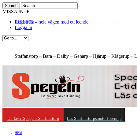
MISSA INTE
SHK P02 – hela vägen med ett leende
Registrera
Logga in
Staffanstorp –
Bara –
Dalby –
Genarp –
Hjärup –
Klågerup –
L
Du läser Spegeln Staffanstorp
Läs Staffanstorpsmotorförening
HEM