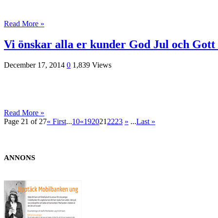
Read More »
Vi önskar alla er kunder God Jul och Gott
December 17, 2014
0
1,839 Views
Read More »
Page 21 of 27
« First
...
10
«
19
20
21
22
23
»
...
Last »
ANNONS