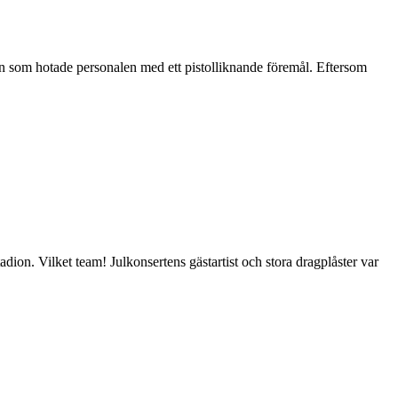
an som hotade personalen med ett pistolliknande föremål. Eftersom
on. Vilket team! Julkonsertens gästartist och stora dragplåster var