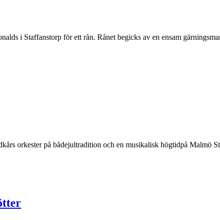
nalds i Staffanstorp för ett rån. Rånet begicks av en ensam gärningsm
års orkester på bådejultradition och en musikalisk högtidpå Malmö Stadi
ötter