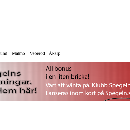
und –
Malmö –
Veberöd -
Åkarp