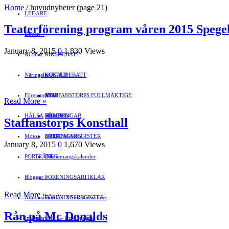
Home
/
huvudnyheter
(page 21)
LEDARE
Teaterförening program våren 2015 Spegel
Debatt
»
January 8, 2015
0
1,830 Views
NÖJE
»
RIKSDEBATT
Näringsliv
LOKALDEBATT
KULTUR
»
Föreningsliv
STAFFANSTORPS FULLMÄKTIGE
Mat
JOBB
»
Read More »
HÄLSA
VAL 2014
RESOR
HANDEL
FÖRENINGAR
Staffanstorps Konsthall
Motor
EVENEMANG
FÖRETAGSREGISTER
SPORT
January 8, 2015
0
1,670 Views
PORTRÄTT
Evenemangskalender
DJUR
Bloggar
FÖRENINGSARTIKLAR
»
Read More »
Annonsera
FÖRENINGSREGISTER
Gert Å – I Småstadsvimlet
Rån på Mc Donalds
Insändare
Erik J – Erik Speglar