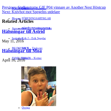
Previous:
Staffanstorps GIF P04 vinnare av Another Nest Höstcup
PORTRÄTT
Evenemangskalender
DJUR
Next:
Knivhot mot Spegelns utdelare
Bloggar
FÖRENINGSARTIKLAR
Related Articles
Annonsera
FÖRENINGSREGISTER
Gert Å – I Småstadsvimlet
Hälsningar till Astrid
Insändare
Erik J – Erik Speglar
May 11, 2016
BILDSVEPET
Stig N – Tänkvärt
Hälsningar till Moa
FAMILJEBILD
Jenny A – Kvitter
April 16, 2016
Spegeln Info
Yrsa – Hand med Hund
LÄMNA EN GRATTISHÄLSNING
Hvilan – Trädgårdstips
MALIN B – TRENDSPANING
Kåserier
Ovriga