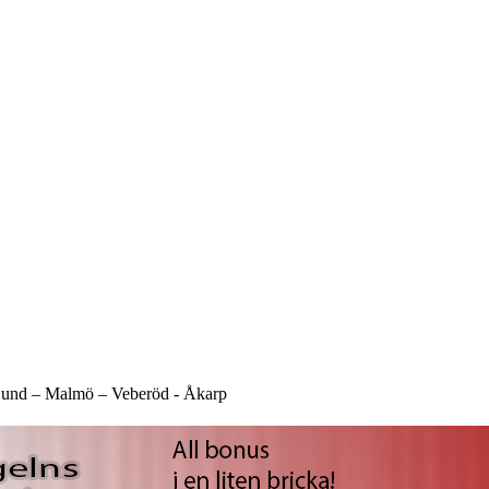
und –
Malmö –
Veberöd -
Åkarp