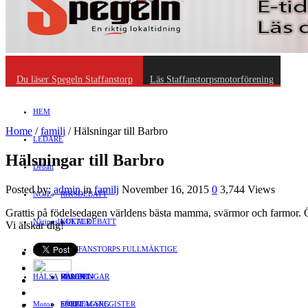
Du läser Spegeln Staffanstorp
Läs Staffanstorpsmotorförening
HEM
Home
/
familj
/
Hälsningar till Barbro
LEDARE
Hälsningar till Barbro
Debatt
Posted by:
admin
in
familj
November 16, 2015
0
3,744 Views
NÖJE
RIKSDEBATT
Grattis på födelsedagen världens bästa mamma, svärmor och farmor. Ö
Näringsliv
LOKALDEBATT
KULTUR
Vi älskar dig!
Föreningsliv
STAFFANSTORPS FULLMÄKTIGE
Mat
JOBB
HÄLSA
VAL 2014
RESOR
HANDEL
FÖRENINGAR
Motor
EVENEMANG
FÖRETAGSREGISTER
SPORT