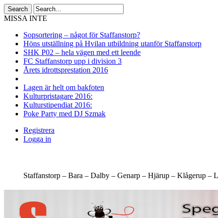
MISSA INTE
Sopsortering – något för Staffanstorp?
Höns utställning på Hvilan utbildning utanför Staffanstorp
SHK P02 – hela vägen med ett leende
FC Staffanstorp upp i division 3
Årets idrottsprestation 2016
Lagen är helt om bakfoten
Kulturpristagare 2016:
Kulturstipendiat 2016:
Poke Party med DJ Szmak
Registrera
Logga in
Staffanstorp –
Bara –
Dalby –
Genarp –
Hjärup –
Klågerup –
L