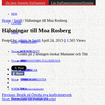
Du läser Spegeln Staffanstorp
Läs Staffanstorpsmotorförening
HEM
Home
/
familj
/
Hälsningar till Moa Rosberg
LEDARE
Hälsningar till Moa Rosberg
Debatt
Posted by:
admin
in
familj
April 24, 2015
0
1,565 Views
NÖJE
RIKSDEBATT
Näringsliv
LOKALDEBATT
KULTUR
Grattis på 2 årsdagen önskar Marianne och Titti
Föreningsliv
STAFFANSTORPS FULLMÄKTIGE
Mat
JOBB
HÄLSA
VAL 2014
RESOR
HANDEL
FÖRENINGAR
Motor
EVENEMANG
FÖRETAGSREGISTER
SPORT
PORTRÄTT
Evenemangskalender
DJUR
Previous:
Besök på Örtofta nya kraftvärmeverk
Bloggar
FÖRENINGSARTIKLAR
Next:
Hälsningar till Pontus Ewerlöf