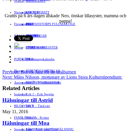
NÖJE
»
RIKSDEBATT
Näringsliv
LOKALDEBATT
KULTUR
»
Grattis på 6 års dagen älskade Neo, önskar lillasyster, mamma och
pappa!
Föreningsliv
STAFFANSTORPS FULLMÄKTIGE
Mat
JOBB
»
HÄLSA
VAL 2014
RESOR
HANDEL
FÖRENINGAR
Motor
EVENEMANG
FÖRETAGSREGISTER
SPORT
PORTRÄTT
Evenemangskalender
DJUR
Bloggar
FÖRENINGSARTIKLAR
»
Previous:
Korv& Jazz för de småbarnen
Next:
Måns Nilsson, mottagare av Lions Stora Kulturstipendium:
Annonsera
FÖRENINGSREGISTER
Gert Å – I Småstadsvimlet
Related Articles
Insändare
Erik J – Erik Speglar
Hälsningar till Astrid
BILDSVEPET
Stig N – Tänkvärt
May 11, 2016
FAMILJEBILD
Jenny A – Kvitter
»
Hälsningar till Moa
Spegeln Info
Yrsa – Hand med Hund
LÄMNA EN GRATTISHÄLSNING