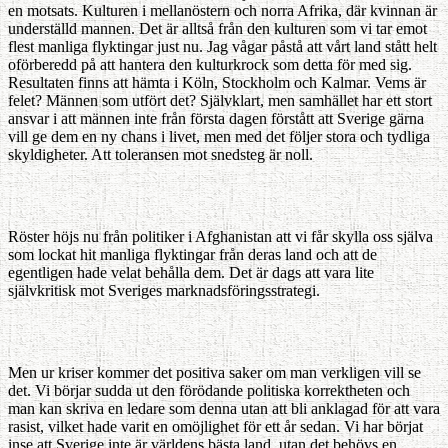
en motsats. Kulturen i mellanöstern och norra Afrika, där kvinnan är
underställd mannen. Det är alltså från den kulturen som vi tar emot
flest manliga flyktingar just nu. Jag vågar påstå att vårt land stått helt
oförberedd på att hantera den kulturkrock som detta för med sig.
Resultaten finns att hämta i Köln, Stockholm och Kalmar. Vems är
felet? Männen som utfört det? Självklart, men samhället har ett stort
ansvar i att männen inte från första dagen förstått att Sverige gärna
vill ge dem en ny chans i livet, men med det följer stora och tydliga
skyldigheter. Att toleransen mot snedsteg är noll.
Röster höjs nu från politiker i Afghanistan att vi får skylla oss själva
som lockat hit manliga flyktingar från deras land och att de
egentligen hade velat behålla dem. Det är dags att vara lite
självkritisk mot Sveriges marknadsföringsstrategi.
Men ur kriser kommer det positiva saker om man verkligen vill se
det. Vi börjar sudda ut den förödande politiska korrektheten och
man kan skriva en ledare som denna utan att bli anklagad för att vara
rasist, vilket hade varit en omöjlighet för ett år sedan. Vi har börjat
inse att Sverige inte är världens bästa land, utan det behövs en