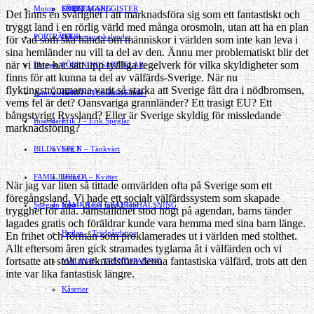
Motor
EVENEMANG
FÖRETAGSREGISTER
SPORT
Det finns en svårighet i att marknadsföra sig som ett fantastiskt och
tryggt land i en rörlig värld med många orosmoln, utan att ha en plan
PORTRÄTT
Evenemangskalender
DJUR
för vad som ska hända om människor i världen som inte kan leva i
sina hemländer nu vill ta del av den. Ännu mer problematiskt blir det
när vi inte har satt upp tydliga regelverk för vilka skyldigheter som
Bloggar
FÖRENINGSARTIKLAR
finns för att kunna ta del av välfärds-Sverige. När nu
flyktingströmmarna varit så starka att Sverige fått dra i nödbromsen,
Annonsera
FÖRENINGSREGISTER
Gert Å – I Småstadsvimlet
vems fel är det? Oansvariga grannländer? Ett trasigt EU? Ett
bångstyrigt Ryssland? Eller är Sverige skyldig för missledande
Insändare
Erik J – Erik Speglar
marknadsföring?
BILDSVEPET
Stig N – Tänkvärt
FAMILJEBILD
Jenny A – Kvitter
När jag var liten så tittade omvärlden ofta på Sverige som ett
föregångsland. Vi hade ett socialt välfärdssystem som skapade
Spegeln Info
Yrsa – Hand med Hund
LÄMNA EN GRATTISHÄLSNING
trygghet för alla. Jämställdhet stod högt på agendan, barns tänder
lagades gratis och föräldrar kunde vara hemma med sina barn länge.
Hvilan – Trädgårdstips
En frihet och förmån som proklamerades ut i världen med stolthet.
Allt eftersom åren gick stramades tyglarna åt i välfärden och vi
fortsatte att stolt marknadsföra denna fantastiska välfärd, trots att den
MALIN B – TRENDSPANING
inte var lika fantastisk längre.
Kåserier