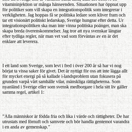
vitamininjektion ur många hänseenden. Situationen har öppnat upp
för politiker som vill skapa en integrationspolitik som integrerar i
verkligheten. Jag hoppas få se politiska ledare som kliver fram och
tar ett visionärt politiskt ledarskap, Sverige hungrar efter detta. Ur
integrationspolitiken ska man inte vinna politiska poänger, man ska
skapa breda överenskommelser. Jag tror att nya svenskar längtar
efter tydliga regler, när man vet vad som förväntas av en är det
enklare att leverera.
I ett land som Sverige, som levt i fred i över 200 år så har vi nog
börjat ta vissa saker för givet. Det är nyttigt för oss att inte lägga allt
för mycket energi på så kallade i-landsproblem utan fokusera på
grunden varpå vårt samhälle vilar, mänskliga rättigheterna. Som
nyanländ i Sverige eller som svensk medborgare i hela sitt liv gäller
samma regel, artikel 1:
”Alla människor är födda fria och lika i värde och rättigheter. De har
utrustats med förnuft och samvete och bör handla gentemot varandra
i en anda av gemenskap.”