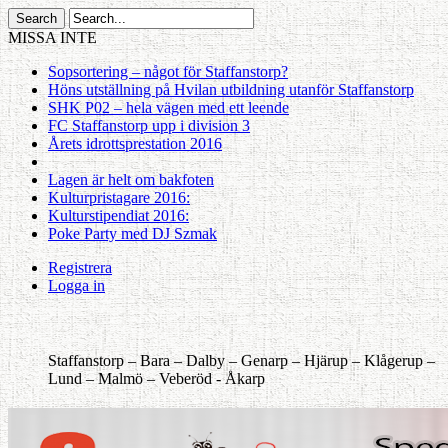
MISSA INTE
Sopsortering – något för Staffanstorp?
Höns utställning på Hvilan utbildning utanför Staffanstorp
SHK P02 – hela vägen med ett leende
FC Staffanstorp upp i division 3
Årets idrottsprestation 2016
Lagen är helt om bakfoten
Kulturpristagare 2016:
Kulturstipendiat 2016:
Poke Party med DJ Szmak
Registrera
Logga in
Staffanstorp –
Bara –
Dalby –
Genarp –
Hjärup –
Klågerup –
Lund –
Malmö –
Veberöd -
Åkarp