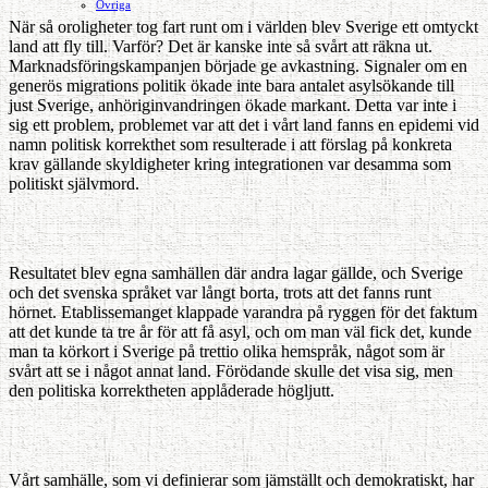
Ovriga
När så oroligheter tog fart runt om i världen blev Sverige ett omtyckt
land att fly till. Varför? Det är kanske inte så svårt att räkna ut.
Marknadsföringskampanjen började ge avkastning. Signaler om en
generös migrations politik ökade inte bara antalet asylsökande till
just Sverige, anhöriginvandringen ökade markant. Detta var inte i
sig ett problem, problemet var att det i vårt land fanns en epidemi vid
namn politisk korrekthet som resulterade i att förslag på konkreta
krav gällande skyldigheter kring integrationen var desamma som
politiskt självmord.
Resultatet blev egna samhällen där andra lagar gällde, och Sverige
och det svenska språket var långt borta, trots att det fanns runt
hörnet. Etablissemanget klappade varandra på ryggen för det faktum
att det kunde ta tre år för att få asyl, och om man väl fick det, kunde
man ta körkort i Sverige på trettio olika hemspråk, något som är
svårt att se i något annat land. Förödande skulle det visa sig, men
den politiska korrektheten applåderade högljutt.
Vårt samhälle, som vi definierar som jämställt och demokratiskt, har