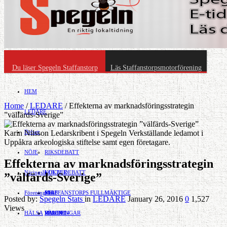
Du läser Spegeln Staffanstorp
Läs Staffanstorpsmotorförening
HEM
Home
/
LEDARE
/
Effekterna av marknadsföringsstrategin
LEDARE
”välfärds-Sverige”
Karin Nilsson Ledarskribent i Spegeln Verkställande ledamot i
Debatt
Uppåkra arkeologiska stiftelse samt egen företagare.
NÖJE
RIKSDEBATT
Effekterna av marknadsföringsstrategin
Näringsliv
LOKALDEBATT
KULTUR
”välfärds-Sverige”
Föreningsliv
STAFFANSTORPS FULLMÄKTIGE
Mat
JOBB
Posted by:
Spegeln Stats
in
LEDARE
January 26, 2016
0
1,527
Views
HÄLSA
VAL 2014
RESOR
HANDEL
FÖRENINGAR