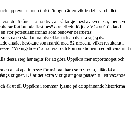
h upplevelse, men turistnäringen är en viktig del i samhället.
ponerande. Skåne är attraktivt, än så länge mest av svenskar, men även
aherar fortfarande flest besökare, direkt följt av Västra Götaland.
s en stor potentialmarknad som behöver bearbetas.
esöksmålen ska kunna utvecklas och analysera sig själva.
e antalet besökare sommartid med 52 procent, vilket resulterat i
intresse. ”Vikingatiden” attraherar och kombinationen med att vara mitt i
Alla dessa steg har tagits för att göra Uppåkra mer exportmoget och
nen att skapa intresse för många, barn som vuxna, utländska
siktighet. Då är det extra viktigt att göra platsen till ett växande
, och åk ut till Uppåkra i sommar, lyssna på de spännande historierna