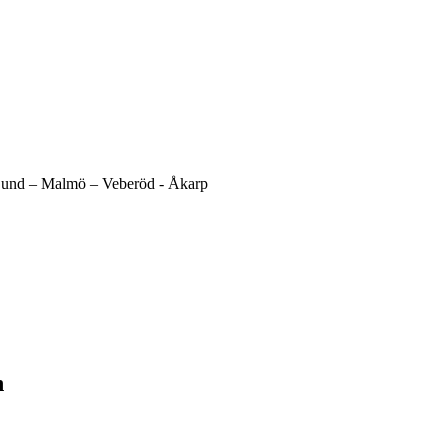
und –
Malmö –
Veberöd -
Åkarp
h