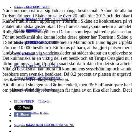
Näringsliv
LOKALDEBATT
KULTUR
»
När sommaren närmar sig laddar många besöksmål i Skåne för alla turi
Turismnäringen i Skåne omsatte över 20 miljarder 2013 och det ökar för 
Föreningsliv
STAFFANSTORPS FULLMÄKTIGE
Mat
JOBB
»
Kairos Future fick i uppdrag av Tourism i Skåne att konkretisera på vi
antalet utländska gäster ökar. Den främsta analysparametern är antalet 
HÄLSA
VAL 2014
RESOR
HANDEL
FÖRENINGAR
Roligt är att Skåne nu gått om Dalarna som legat på tredje plats sed
För att besöksmål ska kunna locka dessa gäster har Tourism i Skåne g
I Staffanstorps kommun, mitt emellan Malmö och Lund ligger Uppåkra 
Motor
EVENEMANG
FÖRETAGSREGISTER
SPORT
närmare 10 000 besökare). Ett fokus på barn, att ha gjort platsen mer ti
landsbygden men via vandringsleder nå städer skapar en upplevelse s
PORTRÄTT
Evenemangskalender
DJUR
Det kulinariska är en viktig del i ett besök och att Tirups Örtagård n
förhoppningsvis kan Uppåkra snart skörda frukten för det stora arbet
Bloggar
FÖRENINGSARTIKLAR
»
Viktiga besöksmål kan bidra till kommunens sysselsättning och samti
besökare som svenska besökare. Då 0,2 procent av platsen är utgrävd och
Annonsera
FÖRENINGSREGISTER
Gert Å – I Småstadsvimlet
besöksmål med en långsiktig vision.
Att bli turist i sin egen stad är inte enkelt, men för Staffanstorpare h
om platsen, samtidigt som magen får njuta av en fika eller lunch. Det ä
Insändare
Erik J – Erik Speglar
BILDSVEPET
Stig N – Tänkvärt
FAMILJEBILD
Jenny A – Kvitter
»
Spegeln Info
Yrsa – Hand med Hund
LÄMNA EN GRATTISHÄLSNING