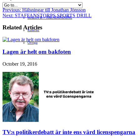
Hvilan – Trädgårdstips
Previous:
Hälsningar till Jonathan Jönsson
Next:
STAFFANSTORPS SPORTS DRILL
MALIN B – TRENDSPANING
Related Articles
Kåserier
Ovriga
Lagen är helt om bakfoten
October 19, 2016
TV:s politikerdebatt är inte ens värd licenspengarna