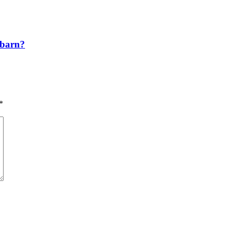
a barn?
*