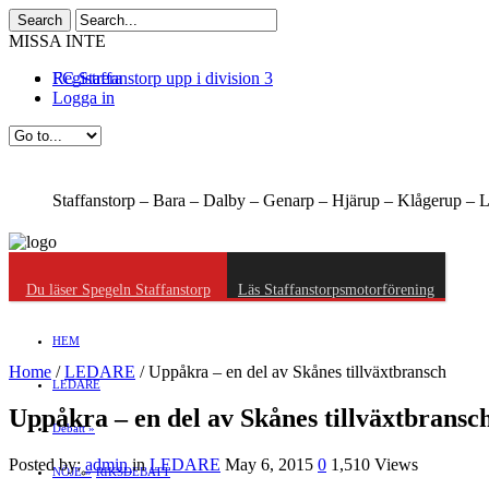
MISSA INTE
FC Staffanstorp upp i division 3
Registrera
Logga in
Staffanstorp –
Bara –
Dalby –
Genarp –
Hjärup –
Klågerup –
L
Du läser Spegeln Staffanstorp
Läs Staffanstorpsmotorförening
HEM
Home
/
LEDARE
/
Uppåkra – en del av Skånes tillväxtbransch
LEDARE
Uppåkra – en del av Skånes tillväxtbransc
Debatt
»
Posted by:
admin
in
LEDARE
May 6, 2015
0
1,510 Views
NÖJE
»
RIKSDEBATT