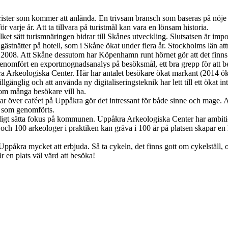
ster som kommer att anlända. En trivsam bransch som baseras på nöje oc
varje år. Att ta tillvara på turistmål kan vara en lönsam historia.
lket sätt turismnäringen bidrar till Skånes utveckling. Slutsatsen är im
gästnätter på hotell, som i Skåne ökat under flera år. Stockholms län attr
an 2008. Att Skåne dessutom har Köpenhamn runt hörnet gör att det finn
enomfört en exportmognadsanalys på besöksmål, ett bra grepp för att b
Arkeologiska Center. Här har antalet besökare ökat markant (2014 ökad
llgänglig och att använda ny digitaliseringsteknik har lett till ett ökat 
om många besökare vill ha.
u tar över caféet på Uppåkra gör det intressant för både sinne och mage. 
e som genomförts.
digt sätta fokus på kommunen. Uppåkra Arkeologiska Center har ambitio
 100 arkeologer i praktiken kan gräva i 100 år på platsen skapar en lång
ar Uppåkra mycket att erbjuda. Så ta cykeln, det finns gott om cykelställ
r en plats väl värd att besöka!