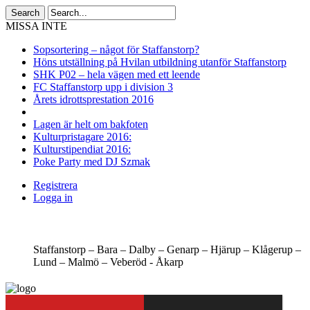
MISSA INTE
Sopsortering – något för Staffanstorp?
Höns utställning på Hvilan utbildning utanför Staffanstorp
SHK P02 – hela vägen med ett leende
FC Staffanstorp upp i division 3
Årets idrottsprestation 2016
Lagen är helt om bakfoten
Kulturpristagare 2016:
Kulturstipendiat 2016:
Poke Party med DJ Szmak
Registrera
Logga in
Staffanstorp –
Bara –
Dalby –
Genarp –
Hjärup –
Klågerup –
Lund –
Malmö –
Veberöd -
Åkarp