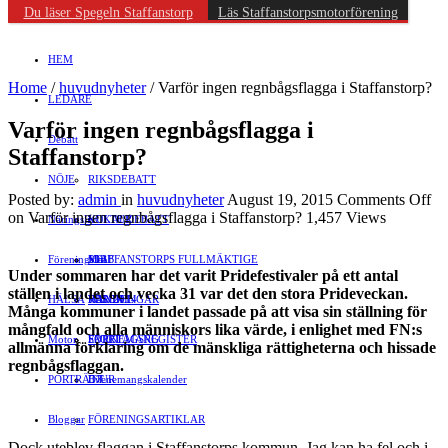
Du läser Spegeln Staffanstorp
Läs Staffanstorpsmotorförening
HEM
Home
/
huvudnyheter
/
Varför ingen regnbågsflagga i Staffanstorp?
LEDARE
Varför ingen regnbågsflagga i
Debatt
Staffanstorp?
NÖJE
RIKSDEBATT
Posted by:
admin
in
huvudnyheter
August 19, 2015
Comments Off
on Varför ingen regnbågsflagga i Staffanstorp?
1,457 Views
Näringsliv
LOKALDEBATT
KULTUR
Föreningsliv
STAFFANSTORPS FULLMÄKTIGE
Mat
JOBB
Under sommaren har det varit Pridefesti­valer på ett antal
ställen i landet och vecka 31 var det den stora Prideveckan.
HÄLSA
VAL 2014
RESOR
HANDEL
FÖRENINGAR
Många kommuner i landet passade på att visa sin ställning för
mångfald och alla människors lika värde, i enlighet med FN:s
Motor
EVENEMANG
FÖRETAGSREGISTER
SPORT
allmänna förklaring om de mänskliga rättigheterna och hissade
regnbågsflaggan.
PORTRÄTT
Evenemangskalender
DJUR
Bloggar
FÖRENINGSARTIKLAR
Dock uteblev flaggan i Staffanstorps kommun. Jag kan ha fel och i