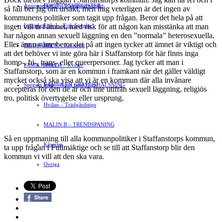
Annonsera
FÖRENINGSREGISTER
Gert Å – I Småstadsvimlet
så fall ber jag om ursäkt, men mig veterligen är det ingen av
kommu­nens politiker som tagit upp frågan. Beror det hela på att
ingen vill ta i ämnet, med risk för att någon kan misstänka att man
Insändare
Erik J – Erik Speglar
har någon annan sexuell läggning en den ”normala” heterosexuella.
Eller ännu värre beror det på att ingen tycker att ämnet är viktigt och
BILDSVEPET
Stig N – Tänkvärt
att det behöver vi inte göra här i Staffanstorp för här finns inga
homo-, bi-, trans- eller queerperso­ner. Jag tycker att man i
FAMILJEBILD
Jenny A – Kvitter
Staffanstorp, som är en kommun i framkant när det gäller väldigt
mycket också ska visa att vi är en kommun där alla invånare
Spegeln Info
Yrsa – Hand med Hund
LÄMNA EN GRATTISHÄLSNING
accepteras för den de är och inte utifrån sexuell läggning, religiös
tro, politisk övertygelse eller ursprung.
Hvilan – Trädgårdstips
MALIN B – TRENDSPANING
Så en uppmaning till alla kommunpolitiker i Staffanstorps kommun,
Kåserier
ta upp frågan i Full­mäktige och se till att Staffanstorp blir den
kommun vi vill att den ska vara.
Ovriga