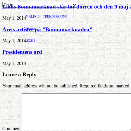
Hvilan – Trädgårdstips
Lions Bonnamarknad står för dörren och den 9 maj ä
MALIN B – TRENDSPANING
May 1, 2014
Årets artister på ”Bonnamarknaden”
Kåserier
Ovriga
May 1, 2014
Presidentens ord
May 1, 2014
Leave a Reply
Your email address will not be published. Required fields are marked
Comment