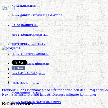
Näringsliv
LOKALDEBATT
KULTUR
»
Föreningsliv
STAFFANSTORPS FULLMÄKTIGE
Mat
JOBB
»
HÄLSA
VAL 2014
RESOR
HANDEL
FÖRENINGAR
Motor
EVENEMANG
FÖRETAGSREGISTER
SPORT
PORTRÄTT
Evenemangskalender
DJUR
Bloggar
FÖRENINGSARTIKLAR
»
Annonsera
FÖRENINGSREGISTER
Gert Å – I Småstadsvimlet
Insändare
Erik J – Erik Speglar
BILDSVEPET
Stig N – Tänkvärt
Previous:
Lions Bonnamarknad står för dörren och den 9 maj är det d
FAMILJEBILD
Jenny A – Kvitter
»
Next:
Staffanstorp bland landets företagsvänligaste kommuner
Spegeln Info
Yrsa – Hand med Hund
LÄMNA EN GRATTISHÄLSNING
Related Articles