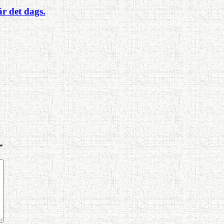
r det dags.
*