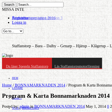
MISSA INTE
Årets idrottsprestation 2016
Registrera
Logga in
Staffanstorp –
Bara –
Dalby –
Genarp –
Hjärup –
Klågerup –
L
Du läser Spegeln Staffanstorp
Läs Staffanstorpsmotorförening
HEM
Home
/
BONNAMARKNADEN 2014
/
Program & Karta Bonnama
LEDARE
Program & Karta Bonnamarknaden 2014
Debatt
»
Posted by:
admin
in
BONNAMARKNADEN 2014
May 1, 2014
0
2
NÖJE
»
RIKSDEBATT