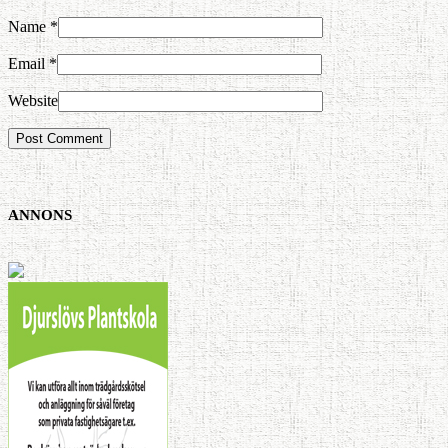
Name
*
Email
*
Website
ANNONS