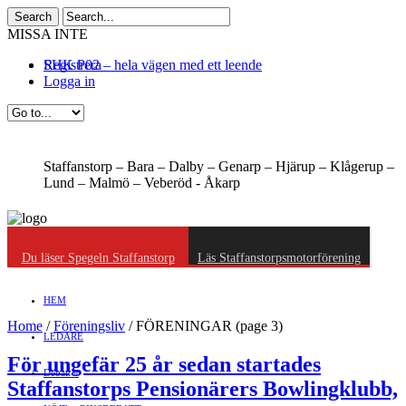
MISSA INTE
SHK P02 – hela vägen med ett leende
Registrera
Logga in
Staffanstorp –
Bara –
Dalby –
Genarp –
Hjärup –
Klågerup –
Lund –
Malmö –
Veberöd -
Åkarp
Du läser Spegeln Staffanstorp
Läs Staffanstorpsmotorförening
HEM
Home
/
Föreningsliv
/
FÖRENINGAR
(page 3)
LEDARE
För ungefär 25 år sedan startades
Debatt
»
Staffanstorps Pensionärers Bowlingklubb,