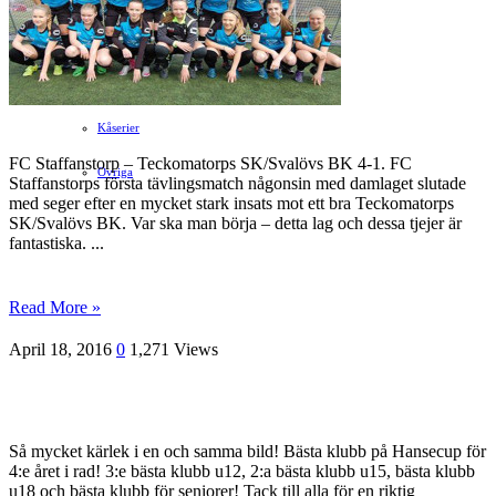
Hvilan – Trädgårdstips
MALIN B – TRENDSPANING
Kåserier
FC Staffanstorp – Teckomatorps SK/Svalövs BK 4-1. FC
Ovriga
Staffanstorps första tävlingsmatch någonsin med damlaget slutade
med seger efter en mycket stark insats mot ett bra Teckomatorps
SK/Svalövs BK. Var ska man börja – detta lag och dessa tjejer är
fantastiska. ...
Read More »
April 18, 2016
0
1,271 Views
Så mycket kärlek i en och samma bild! Bästa klubb på Hansecup för
4:e året i rad! 3:e bästa klubb u12, 2:a bästa klubb u15, bästa klubb
u18 och bästa klubb för seniorer! Tack till alla för en riktig