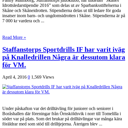
Fanny Malmborg, Staffanstorps judoklubb, har tilldelats ”Skånes
Idrottsledarstipendie 2016” som delas ut av Sparbanksstiftelserna i
Skåne och Skåneidrotten. Stipendierna delas ut till ledare för goda
insatser inom barn- och ungdomsidrotten i Skåne. Stipendierna är på
7 000 kr vardera och ...
Read More »
Staffanstorps Sportdrills IF har varit iväg
på Knalledrillen Några är dessutom klara
för VM.
April 4, 2016
0
1,569 Views
Under påskafton var det drilltävling för juniorer och seniorer i
Boråshallen där föreningar från Örnsköldsvik i norr till Tomelilla i
söder var på plats. Som det brukar på drilltävlingar var många kära
föräldrar med som stöd till drilltjejerna. Återigen blev ...