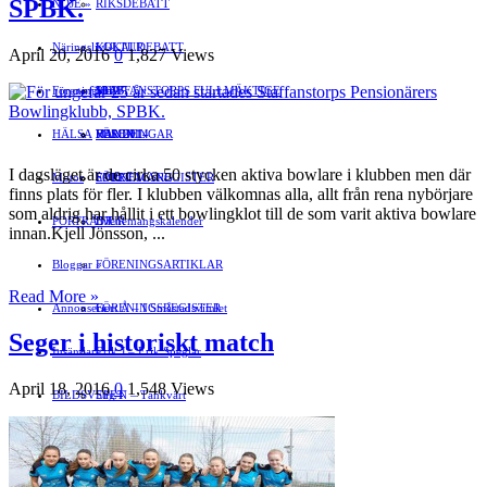
SPBK.
NÖJE
»
RIKSDEBATT
Näringsliv
LOKALDEBATT
KULTUR
»
April 20, 2016
0
1,827 Views
Föreningsliv
STAFFANSTORPS FULLMÄKTIGE
Mat
JOBB
»
HÄLSA
VAL 2014
RESOR
HANDEL
FÖRENINGAR
I dagsläget är de cirka 50 stycken aktiva bowlare i klubben men där
Motor
EVENEMANG
FÖRETAGSREGISTER
SPORT
finns plats för fler. I klubben välkomnas alla, allt från rena nybörjare
som aldrig har hållit i ett bowlingklot till de som varit aktiva bowlare
PORTRÄTT
Evenemangskalender
DJUR
innan.Kjell Jönsson, ...
Bloggar
FÖRENINGSARTIKLAR
»
Read More »
Annonsera
FÖRENINGSREGISTER
Gert Å – I Småstadsvimlet
Seger i historiskt match
Insändare
Erik J – Erik Speglar
April 18, 2016
0
1,548 Views
BILDSVEPET
Stig N – Tänkvärt
FAMILJEBILD
Jenny A – Kvitter
»
Spegeln Info
Yrsa – Hand med Hund
LÄMNA EN GRATTISHÄLSNING