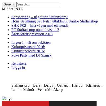
MISSA INTE
Sopsortering – något för Staffanstorp?
Höns utställning på Hvilan utbildning utanför Staffanstorp
SHK P02 – hela vägen med ett leende
FC Staffanstorp upp i division 3
Årets idrottsprestation 2016
Lagen är helt om bakfoten
Kulturpristagare 2016:
Kulturstipendiat 2016:
Poke Party med DJ Szmak
Registrera
Logga in
Staffanstorp –
Bara –
Dalby –
Genarp –
Hjärup –
Klågerup –
Lund –
Malmö –
Veberöd -
Åkarp