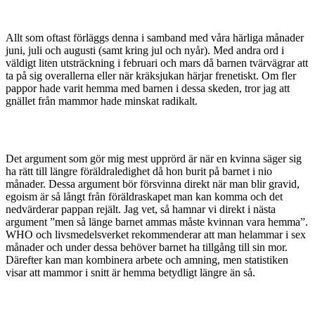
Allt som oftast förläggs denna i samband med våra härliga månader
juni, juli och augusti (samt kring jul och nyår). Med andra ord i
väldigt liten utsträckning i februari och mars då barnen tvärvägrar att
ta på sig overallerna eller när kräksjukan härjar frenetiskt. Om fler
pappor hade varit hemma med barnen i dessa skeden, tror jag att
gnället från mammor hade minskat radikalt.
Det argument som gör mig mest upprörd är när en kvinna säger sig
ha rätt till längre föräldraledighet då hon burit på barnet i nio
månader. Dessa argument bör försvinna direkt när man blir gravid,
egoism är så långt från föräldraskapet man kan komma och det
nedvärderar pappan rejält. Jag vet, så hamnar vi direkt i nästa
argument ”men så länge barnet ammas måste kvinnan vara hemma”.
WHO och livsmedelsverket rekommenderar att man helammar i sex
månader och under dessa behöver barnet ha tillgång till sin mor.
Därefter kan man kombinera arbete och amning, men statistiken
visar att mammor i snitt är hemma betydligt längre än så.