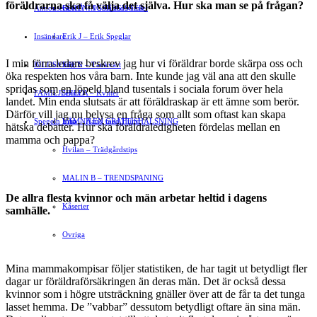
föräldrarna ska få välja det själva. Hur ska man se på frågan?
Annonsera
FÖRENINGSREGISTER
Gert Å – I Småstadsvimlet
Insändare
Erik J – Erik Speglar
I min förra ledare beskrev jag hur vi föräldrar borde skärpa oss och
BILDSVEPET
Stig N – Tänkvärt
öka respekten hos våra barn. Inte kunde jag väl ana att den skulle
spridas som en löpeld bland tusentals i sociala forum över hela
FAMILJEBILD
Jenny A – Kvitter
landet. Min enda slutsats är att föräldraskap är ett ämne som berör.
Därför vill jag nu belysa en fråga som allt som oftast kan skapa
Spegeln Info
Yrsa – Hand med Hund
LÄMNA EN GRATTISHÄLSNING
hätska debatter. Hur ska föräldraledigheten fördelas mellan en
mamma och pappa?
Hvilan – Trädgårdstips
MALIN B – TRENDSPANING
De allra flesta kvinnor och män arbetar heltid i dagens
Kåserier
samhälle.
Ovriga
Mina mammakompisar följer statistiken, de har tagit ut betydligt fler
dagar ur föräldraförsäkringen än deras män. Det är också dessa
kvinnor som i högre utsträckning gnäller över att de får ta det tunga
lasset hemma. De ”vabbar” dessutom betydligt oftare än sina män.