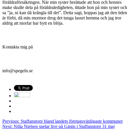
föräldraförsäkringen. När min syster berättade att hon och hennes
make skulle dela på föräldraledigheten, tittade hon på min syster och
sa ”ja, ni kan då krångla till det”. Detta sagt, hoppas jag att den tiden
är förbi, då min mormor drog det tunga lasset hemma och jag tror
aldrig att morfar har bytt en blöja.
Kontakta mig på
info@spegeln.se
Previous:
Staffanstorp bland landets företagsvänligaste kommuner
Next:
Nilla Nielsen spelar live på Gästis i Staffanstorp 31 maj