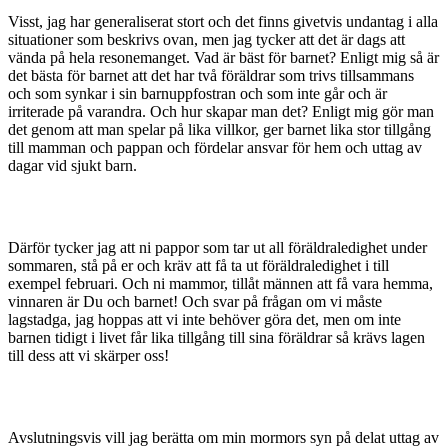
Visst, jag har generaliserat stort och det finns givetvis undantag i alla
situationer som beskrivs ovan, men jag tycker att det är dags att
vända på hela resonemanget. Vad är bäst för barnet? Enligt mig så är
det bästa för barnet att det har två föräldrar som trivs tillsammans
och som synkar i sin barnuppfostran och som inte går och är
irriterade på varandra. Och hur skapar man det? Enligt mig gör man
det genom att man spelar på lika villkor, ger barnet lika stor tillgång
till mamman och pappan och fördelar ansvar för hem och uttag av
dagar vid sjukt barn.
Därför tycker jag att ni pappor som tar ut all föräldraledighet under
sommaren, stå på er och kräv att få ta ut föräldraledighet i till
exempel februari. Och ni mammor, tillåt männen att få vara hemma,
vinnaren är Du och barnet! Och svar på frågan om vi måste
lagstadga, jag hoppas att vi inte behöver göra det, men om inte
barnen tidigt i livet får lika tillgång till sina föräldrar så krävs lagen
till dess att vi skärper oss!
Avslutningsvis vill jag berätta om min mormors syn på delat uttag av