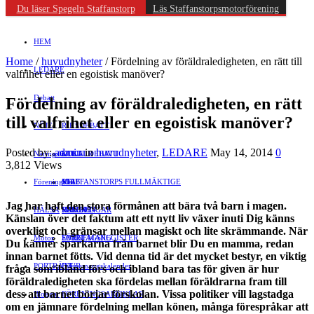
Du läser Spegeln Staffanstorp
Läs Staffanstorpsmotorförening
HEM
Home
/
huvudnyheter
/
Fördelning av föräldraledigheten, en rätt till
LEDARE
valfrihet eller en egoistisk manöver?
Debatt
Fördelning av föräldraledigheten, en rätt
till valfrihet eller en egoistisk manöver?
NÖJE
RIKSDEBATT
Posted by:
admin
in
huvudnyheter
,
LEDARE
May 14, 2014
0
Näringsliv
LOKALDEBATT
KULTUR
3,812 Views
Föreningsliv
STAFFANSTORPS FULLMÄKTIGE
Mat
JOBB
Jag har haft den stora förmånen att bära två barn i magen.
HÄLSA
VAL 2014
RESOR
HANDEL
FÖRENINGAR
Känslan över det faktum att ett nytt liv växer inuti Dig känns
overkligt och gränsar mellan magiskt och lite skrämmande. När
Motor
EVENEMANG
FÖRETAGSREGISTER
SPORT
Du känner sparkarna från barnet blir Du en mamma, redan
innan barnet fötts. Vid denna tid är det mycket bestyr, en viktig
PORTRÄTT
Evenemangskalender
DJUR
fråga som ibland förs och ibland bara tas för given är hur
föräldraledigheten ska fördelas mellan föräldrarna fram till
dess att barnet börjar förskolan. Vissa politiker vill lagstadga
Bloggar
FÖRENINGSARTIKLAR
om en jämnare fördelning mellan könen, många förespråkar att