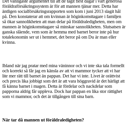
Det vanligaste argumentet till att de tagit flest dagar i vårt generösa
föräldraförsäkringssystem är för att mannen tjänar mer. Detta har
äntligen socialförsäkringsrapporten som kom i juni 2013 slagit hål
på. Den konstaterar att om kvinnan är höginkomsttagare i familjen
så ökar sannolikheten att man delar på föräldraledigheten, men om
mannen är höginkomsttagare så minskar sannolikheten. Slutsatsen är
ganska slående, vem som är hemma med barnet beror inte på hur
totalekonomin ser ut i hemmet, det beror på om Du är man eller
kvinna.
Ibland när jag pratar med mina väninnor och vi inte ska tala formellt
och korrekt så får jag en känsla av att vi mammor tycker att vi har
lite mer rätt till barnet än pappan. Det har vi inte. Livet är orättvist
och precis lika jobbigt som det är att vara höggravid är det härligt att
få känna barnet i magen. Detta är fördelar och nackdelar som
papporna aldrig får uppleva. Dock har pappan en lika stor rättighet
som vi mammor, och det är tillgången till sina barn.
När tar då mannen ut föräldraledigheten?