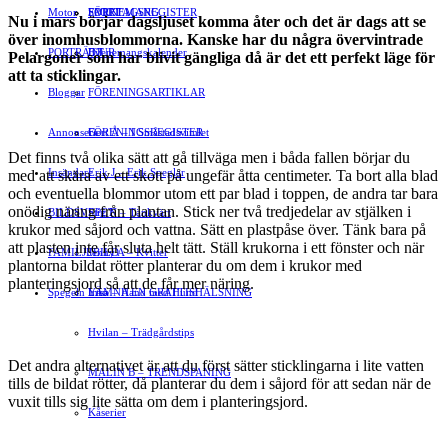
Motor
EVENEMANG
FÖRETAGSREGISTER
SPORT
Nu i mars börjar dagsljuset komma åter och det är dags att se
över inomhusblommorna. Kanske har du några övervintrade
PORTRÄTT
Evenemangskalender
DJUR
Pelargoner som har blivit gängliga då är det ett perfekt läge för
att ta sticklingar.
Bloggar
FÖRENINGSARTIKLAR
Annonsera
FÖRENINGSREGISTER
Gert Å – I Småstadsvimlet
Det finns två olika sätt att gå tillväga men i båda fallen börjar du
Insändare
Erik J – Erik Speglar
med att skära av ett skott på ungefär åtta centimeter. Ta bort alla blad
och eventuella blommor utom ett par blad i toppen, de andra tar bara
onödig näring från plantan. Stick ner två tredjedelar av stjälken i
BILDSVEPET
Stig N – Tänkvärt
krukor med såjord och vattna. Sätt en plastpåse över. Tänk bara på
att plasten inte får sluta helt tätt. Ställ krukorna i ett fönster och när
FAMILJEBILD
Jenny A – Kvitter
plantorna bildat rötter planterar du om dem i krukor med
planteringsjord så att de får mer näring.
Spegeln Info
Yrsa – Hand med Hund
LÄMNA EN GRATTISHÄLSNING
Hvilan – Trädgårdstips
Det andra alternativet är att du först sätter sticklingarna i lite vatten
MALIN B – TRENDSPANING
tills de bildat rötter, då planterar du dem i såjord för att sedan när de
vuxit tills sig lite sätta om dem i planteringsjord.
Kåserier