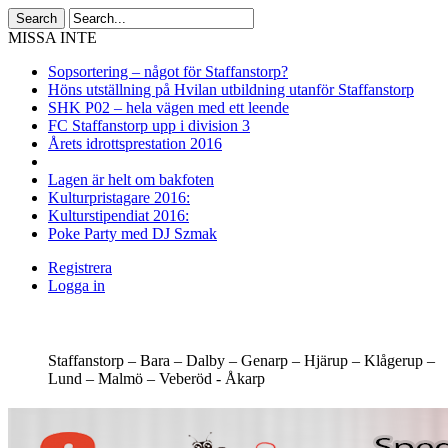
MISSA INTE
Sopsortering – något för Staffanstorp?
Höns utställning på Hvilan utbildning utanför Staffanstorp
SHK P02 – hela vägen med ett leende
FC Staffanstorp upp i division 3
Årets idrottsprestation 2016
Lagen är helt om bakfoten
Kulturpristagare 2016:
Kulturstipendiat 2016:
Poke Party med DJ Szmak
Registrera
Logga in
Staffanstorp –
Bara –
Dalby –
Genarp –
Hjärup –
Klågerup –
Lund –
Malmö –
Veberöd -
Åkarp