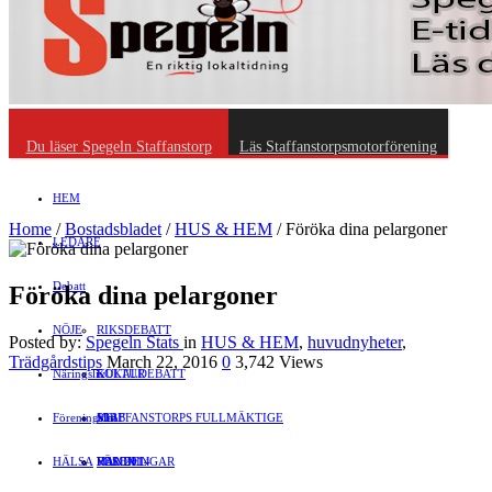
Du läser Spegeln Staffanstorp
Läs Staffanstorpsmotorförening
HEM
Home
/
Bostadsbladet
/
HUS & HEM
/
Föröka dina pelargoner
LEDARE
Debatt
Föröka dina pelargoner
NÖJE
RIKSDEBATT
Posted by:
Spegeln Stats
in
HUS & HEM
,
huvudnyheter
,
Trädgårdstips
March 22, 2016
0
3,742 Views
Näringsliv
LOKALDEBATT
KULTUR
Föreningsliv
STAFFANSTORPS FULLMÄKTIGE
Mat
JOBB
HÄLSA
VAL 2014
RESOR
HANDEL
FÖRENINGAR