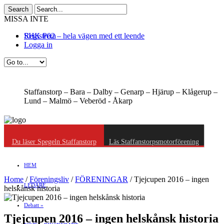
MISSA INTE
SHK P02 – hela vägen med ett leende
Registrera
Logga in
Staffanstorp –
Bara –
Dalby –
Genarp –
Hjärup –
Klågerup –
Lund –
Malmö –
Veberöd -
Åkarp
Du läser Spegeln Staffanstorp
Läs Staffanstorpsmotorförening
HEM
Home
/
Föreningsliv
/
FÖRENINGAR
/
Tjejcupen 2016 – ingen
LEDARE
helskånsk historia
Debatt
»
Tjejcupen 2016 – ingen helskånsk historia