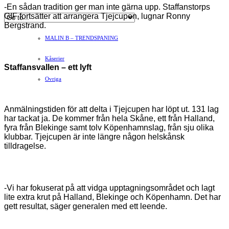
-En sådan tradition ger man inte gärna upp. Staffanstorps
GIF fortsätter att arrangera Tjejcupen, lugnar Ronny
Hvilan – Trädgårdstips
Bergstrand.
MALIN B – TRENDSPANING
Kåserier
Staffansvallen – ett lyft
Ovriga
Anmälningstiden för att delta i Tjejcupen har löpt ut. 131 lag
har tackat ja. De kommer från hela Skåne, ett från Halland,
fyra från Blekinge samt tolv Köpenhamnslag, från sju olika
klubbar. Tjejcupen är inte längre någon helskånsk
tilldragelse.
-Vi har fokuserat på att vidga upptagningsområdet och lagt
lite extra krut på Halland, Blekinge och Köpenhamn. Det har
gett resultat, säger generalen med ett leende.