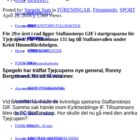
NÖJE
»
RIKSDEBATT
Posted by:
Spegeln Stats
in
FÖRENINGAR
,
Föreningsliv
,
SPORT
Näringsliv
LOKALDEBATT
KULTUR
»
April 26, 2016
0
1,569 Views
Föreningsliv
STAFFANSTORPS FULLMÄKTIGE
Mat
JOBB
»
För 29:e året i rad ligger Staffanstorps GIF i startgroparna för
HÄLSA
VAL 2014
RESOR
HANDEL
FÖRENINGAR
Tjejcupen. I år välkomnas 131 lag till Staffansvallen under
Kristi Himmelfärdshelgen.
Motor
EVENEMANG
FÖRETAGSREGISTER
SPORT
PORTRÄTT
Evenemangskalender
DJUR
Spegeln har träffat Tjejcupens nye general, Ronny
Bergstrand
,
för att få veta mer.
Bloggar
FÖRENINGSARTIKLAR
»
Annonsera
FÖRENINGSREGISTER
Gert Å – I Småstadsvimlet
Insändare
Erik J – Erik Speglar
Vid årsskiftet lämnade de kvinnliga spelarna Staffanstorps
GIF. Samma sak hände inom Kyrkheddinge IF. Tillsammans
blev de FC Staffanstorp. Hur skulle det nu gå med den anrika
BILDSVEPET
Stig N – Tänkvärt
Tjejcupen?
FAMILJEBILD
Jenny A – Kvitter
»
Spegeln Info
Yrsa – Hand med Hund
LÄMNA EN GRATTISHÄLSNING