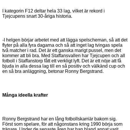
I kategorin F12 deltar hela 33 lag, vilket är rekord i
Tjejcupens snart 30-åriga historia.
-I helgen börjar arbetet med att lägga spelscheman, så att det
flyter på alla fyra dagarna och så att inget lag tvingas spela
två matcher i rad. Det är ett ganska marigt pussel, men det
kommer att bli bra. Med Staffansvallen har Tjejcupen och all
fotboll i Staffanstorp fått ett verkligt lyft. Det är ett nöje att få
bjuda in alla dessa lag till en så positiv och välkänd cup och
en så bra anläggning, betonar Ronny Bergstrand.
Många ideella krafter
Ronny Bergstrand har en lång fotbollskarriär bakom sig.
Först som spelare, för att någonstans kring 1990 börja som
tränare. Under de senaste åren har han bland annat varit