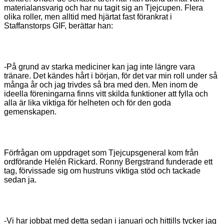
materialansvarig och har nu tagit sig an Tjejcupen. Flera
olika roller, men alltid med hjärtat fast förankrat i
Staffanstorps GIF, berättar han:
-På grund av starka mediciner kan jag inte längre vara
tränare. Det kändes hårt i början, för det var min roll under så
många år och jag trivdes så bra med den. Men inom de
ideella föreningarna finns vitt skilda funktioner att fylla och
alla är lika viktiga för helheten och för den goda
gemenskapen.
Förfrågan om uppdraget som Tjejcupsgeneral kom från
ordförande Helén Rickard. Ronny Bergstrand funderade ett
tag, förvissade sig om hustruns viktiga stöd och tackade
sedan ja.
-Vi har jobbat med detta sedan i januari och hittills tycker jag