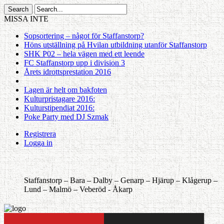
MISSA INTE
Sopsortering – något för Staffanstorp?
Höns utställning på Hvilan utbildning utanför Staffanstorp
SHK P02 – hela vägen med ett leende
FC Staffanstorp upp i division 3
Årets idrottsprestation 2016
Lagen är helt om bakfoten
Kulturpristagare 2016:
Kulturstipendiat 2016:
Poke Party med DJ Szmak
Registrera
Logga in
Staffanstorp –
Bara –
Dalby –
Genarp –
Hjärup –
Klågerup –
Lund –
Malmö –
Veberöd -
Åkarp