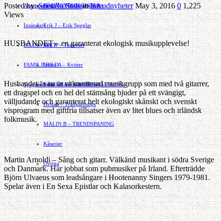
Posted by:
Spegeln Stats
in
huvudnyheter
May 3, 2016
0
1,225
Annonsera
FÖRENINGSREGISTER
Gert Å – I Småstadsvimlet
Views
Insändare
Erik J – Erik Speglar
HUSBANDET – en garanterat ekologisk musikupplevelse!
BILDSVEPET
Stig N – Tänkvärt
FAMILJEBILD
Jenny A – Kvitter
Husbandet är en är välmeriterad musikgrupp som med två gitarrer,
Spegeln Info
Yrsa – Hand med Hund
LÄMNA EN GRATTISHÄLSNING
ett dragspel och en hel del stämsång bjuder på ett svängigt,
välljudande och garanterat helt ekologiskt skånskt och svenskt
Hvilan – Trädgårdstips
visprogram med giftfria tillsatser även av litet blues och irländsk
folkmusik.
MALIN B – TRENDSPANING
Kåserier
Martin Arnoldi – Sång och gitarr. Välkänd musikant i södra Sverige
Ovriga
och Danmark. Har jobbat som pubmusiker på Irland. Efterträdde
Björn Ulvaeus som leadsångare i Hootenanny Singers 1979-1981.
Spelar även i En Sexa Epistlar och Kalasorkestern.