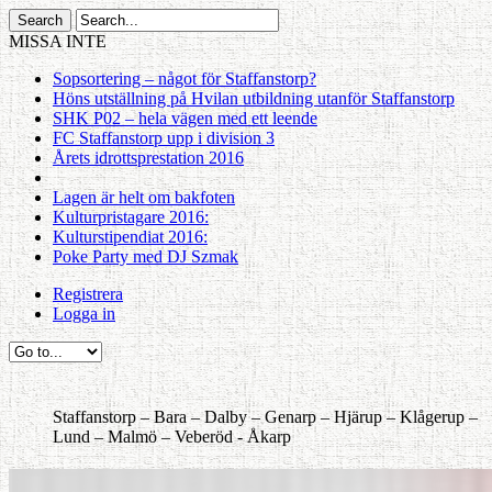
MISSA INTE
Sopsortering – något för Staffanstorp?
Höns utställning på Hvilan utbildning utanför Staffanstorp
SHK P02 – hela vägen med ett leende
FC Staffanstorp upp i division 3
Årets idrottsprestation 2016
Lagen är helt om bakfoten
Kulturpristagare 2016:
Kulturstipendiat 2016:
Poke Party med DJ Szmak
Registrera
Logga in
Staffanstorp –
Bara –
Dalby –
Genarp –
Hjärup –
Klågerup –
Lund –
Malmö –
Veberöd -
Åkarp