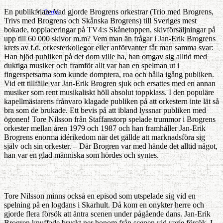
En publikfriare Vad gjorde Brogrens orkestrar (Trio med Brogrens,
Ovriga
Trivs med Brogrens och Skånska Brogrens) till Sveriges mest
bokade, topplaceringar på TV4:s Skånetoppen, skivförsäljningar på
upp till 60 000 skivor m.m? Vem man än frågar i Jan-Erik Brogrens
krets av f.d. orkesterkollegor eller anförvanter får man samma svar:
Han bjöd publiken på det dom ville ha, han omgav sig alltid med
duktiga musiker och framför allt var han en spelman ut i
fingerspetsarna som kunde domptera, roa och hålla igång publiken.
Vid ett tillfälle var Jan-Erik Brogren sjuk och ersattes med en annan
musiker som rent musikaliskt höll absolut toppklass. I den populäre
kapellmästarens frånvaro klagade publiken på att orkestern inte lät så
bra som de brukade. Ett bevis på att ibland lyssnar publiken med
ögonen! Tore Nilsson från Staffanstorp spelade trummor i Brogrens
orkester mellan åren 1979 och 1987 och han framhåller Jan-Erik
Brogrens enorma idérikedom när det gällde att marknadsföra sig
själv och sin orkester. – Där Brogren var med hände det alltid något,
han var en glad människa som hördes och syntes.
Tore Nilsson minns också en episod som utspelade sig vid en
spelning på en logdans i Skarhult. Då kom en onykter herre och
gjorde flera försök att äntra scenen under pågående dans. Jan-Erik
Brogren knuffade bryskt ner honom från scenen vid varje försök. I