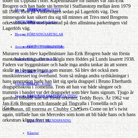
söder till Uppsala i norr. Kapellmästare för bandet var Jan-Erik
Brogren och han hade sin hemvist i Staffanstorp mellan åren 1979
Motor
EVENEMANG
FÖRETAGSREGISTER
SPORT
till 1986, först på Vinkelvägen sedan på Lagerlöfs väg. Den
minnesgode kan säkert dra sig till minnes att Trivs med Brogrens
orkesterbuss ofta stod parkerad på den allmänna parkeringen vid
PORTRÄTT
Evenemangskalender
DJUR
Lagerlöfs väg.
Bloggar
FÖRENINGSARTIKLAR
»
Annonsera
FÖRENINGSREGISTER
Gert Å – I Småstadsvimlet
Muraren som blev kapellmästare Jan-Erik Brogren hade sin första
mantalsskrivningsadress i Rögla men föddes på Lunds lasarett 1938.
Insändare
Erik J – Erik Speglar
Fadern var byggmästare och hade inga andra tankar än att sonen
skulle in i byggsvängen som murare. Så blev det också men
BILDSVEPET
Stig N – Tänkvärt
musikintresset tog överhand. Som så många andra sydskåningar i
hans generation hade han lärt sig spela dragspel i Bruno Eberhards
FAMILJEBILD
Jenny A – Kvitter
»
dragspelsskola i Tomelilla. Trots att han var både sångare och
trummis i bandet var det dragspelet som blev hans signum. Tjugo år
Spegeln Info
Yrsa – Hand med Hund
LÄMNA EN GRATTISHÄLSNING
gammal bildade han sin första orkester, Teddy Boys. År 1962 var
Jan-Erik Brogren och dansade på Tingvalla i Tomelilla och på
dansbanan, till tonerna av Chubby Checkers Come on let´s twist
Hvilan – Trädgårdstips
again, träffade han sin Mercedes som kom att bli både hans och hans
orkestrars klippa livet ut.
MALIN B – TRENDSPANING
Kåserier