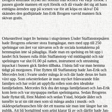
pausen gjorde mannen ett nytt försök och då visade det sig att hans
enträgna ärenden upp på scenen var för att köpa en skiva! Då
skämdes den godhjärtade Jan-Erik Brogren varvid mannen fick
skivan gratis.
Orkesterlivet inget liv hemma i stugvärmen Under Staffanstorpsåren
hade Brogrens orkester stora framgångar, men med upp till 250
spelningar om året var närvaron och de sociala kontakterna på
hemmaplan inte så påtagliga. Hade man en spelning en bit upp i
landet fick bussen rulla ifrån Staffanstorp vid middagstid och när
spelningen var slut 01.00 på natten, instrument och utrustning
inpackat i bussen gick färden tillbaka. I bästa fall var man hemma
tidigt på morgonen. Före flytten till Staffanstorp hade Jan-Erik och
Mercedes bott i Svarte under många år och där hade deras tre barn
växt upp. Som orkesterledare är man mycket frånvarande från
familjen och har svårt att uppfylla rollen som den idealiske
familjefadern. Mercedes fick dra det tunga familjelasset och Jan-Erik
kom hem och var myspappa mellan spelningarna. Sedan Brogrens
hade flyttat till, först Malmö och sedan Ystad, började ålder och
turnéliv ta ut sin rätt men som så många andra i musik- och
skådespelarbranschen blir det ett trauma när man inte längre har sin
publik. Att bli bortglömd som artist klarar få av och därför hade Jan-