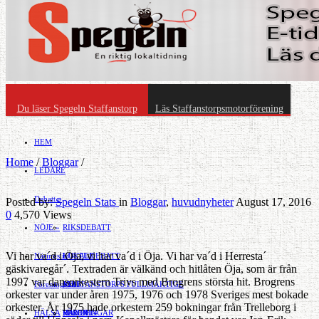
Du läser Spegeln Staffanstorp
Läs Staffanstorpsmotorförening
HEM
Home
/
Bloggar
/
LEDARE
Debatt
»
Posted by:
Spegeln Stats
in
Bloggar
,
huvudnyheter
August 17, 2016
0
4,570 Views
NÖJE
»
RIKSDEBATT
Vi har va´d i Öja, vi har va´d i Öja. Vi har va´d i Herresta´
Näringsliv
LOKALDEBATT
KULTUR
»
gäskivaregår´. Textraden är välkänd och hitlåten Öja, som är från
1997 var dansorkestern Trivs med Brogrens största hit. Brogrens
Föreningsliv
STAFFANSTORPS FULLMÄKTIGE
Mat
JOBB
»
orkester var under åren 1975, 1976 och 1978 Sveriges mest bokade
orkester. År 1975 hade orkestern 259 bokningar från Trelleborg i
HÄLSA
VAL 2014
RESOR
HANDEL
FÖRENINGAR