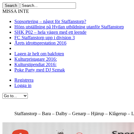
MISSA INTE
Sopsortering – något för Staffanstorp?
Höns utställning på Hvilan utbildning utanför Staffanstorp
SHK P02 – hela vägen med ett leende
FC Staffanstorp upp i division 3
Årets idrottsprestation 2016
Lagen är helt om bakfoten
Kulturpristagare 2016:
Kulturstipendiat 2016:
Poke Party med DJ Szmak
Registrera
Logga in
Staffanstorp –
Bara –
Dalby –
Genarp –
Hjärup –
Klågerup –
L