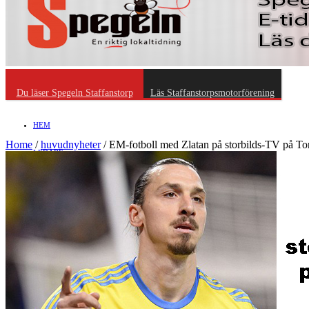
Du läser Spegeln Staffanstorp
Läs Staffanstorpsmotorförening
HEM
Home
/
huvudnyheter
/
EM-fotboll med Zlatan på storbilds-TV på To
LEDARE
Debatt
»
NÖJE
»
RIKSDEBATT
Näringsliv
LOKALDEBATT
KULTUR
»
Föreningsliv
STAFFANSTORPS FULLMÄKTIGE
Mat
JOBB
»
HÄLSA
VAL 2014
RESOR
HANDEL
FÖRENINGAR