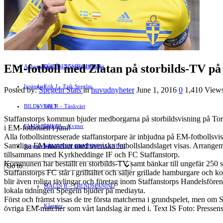
Motor
EVENEMANG
FÖRETAGSREGISTER
SPORT
PORTRÄTT
Evenemangskalender
DJUR
Bloggar
FÖRENINGSARTIKLAR
»
EM-fotboll med Zlatan på storbilds-TV på
Annonsera
FÖRENINGSREGISTER
Gert Å – I Småstadsvimlet
Insändare
Erik J – Erik Speglar
Posted by:
Spegeln Stats
in
huvudnyheter
June 1, 2016
0
1,410 View
BILDSVEPET
Stig N – Tänkvärt
Staffanstorps kommun bjuder medborgarna på storbildsvisning på Tor
FAMILJEBILD
Jenny A – Kvitter
»
i EM-fotbollen i juni!
Alla fotbollsintresserade staffanstorpare är inbjudna på EM-fotbollsvis
Samtliga EM-matcher med svenska fotbollslandslaget visas. Arrangem
Spegeln Info
Yrsa – Hand med Hund
LÄMNA EN GRATTISHÄLSNING
tillsammans med Kyrkheddinge IF och FC Staffanstorp.
Kommunen har beställt en storbilds-TV samt bänkar till ungefär 250 
Hvilan – Trädgårdstips
Staffanstorps FC står i grilltältet och säljer grillade hamburgare och k
blir även roliga tävlingar och företag inom Staffanstorps Handelsfören
MALIN B – TRENDSPANING
lokala tidningen Spegeln bjuder på mediayta.
Först och främst visas de tre första matcherna i grundspelet, men om S
Kåserier
övriga EM-matcher som vårt landslag är med i. Text IS Foto: Pressens