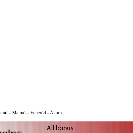
und –
Malmö –
Veberöd -
Åkarp