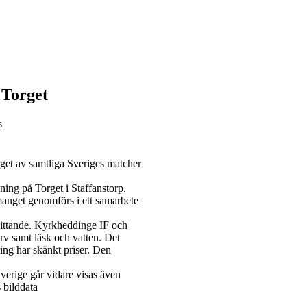
 Torget
s
get av samtliga Sveriges matcher
ning på Torget i Staffanstorp.
anget genomförs i ett samarbete
sittande. Kyrkheddinge IF och
orv samt läsk och vatten. Det
ing har skänkt priser. Den
verige går vidare visas även
 bilddata