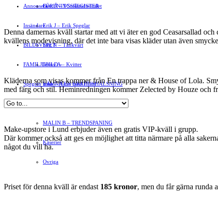
Annonsera
FÖRENINGSREGISTER
Gert Å – I Småstadsvimlet
Insändare
Erik J – Erik Speglar
Denna damernas kväll startar med att vi äter en god Ceasarsallad och dr
kvällens modevisning, där det inte bara visas kläder utan även smycke
BILDSVEPET
Stig N – Tänkvärt
FAMILJEBILD
Jenny A – Kvitter
»
Kläderna som visas kommer från En trappa ner & House of Lola. Sm
Spegeln Info
Yrsa – Hand med Hund
LÄMNA EN GRATTISHÄLSNING
med färg och stil. Heminred­ningen kommer Zelected by Houze och från
Hvilan – Trädgårdstips
MALIN B – TRENDSPANING
Make-upstore i Lund erbjuder även en gratis VIP-kväll i grupp.
Där kommer också att ges en möjlighet att titta närmare på alla sakerna 
Kåserier
något du vill ha.
Ovriga
Priset för denna kväll är endast
185 kro­nor
, men du får gärna runda a