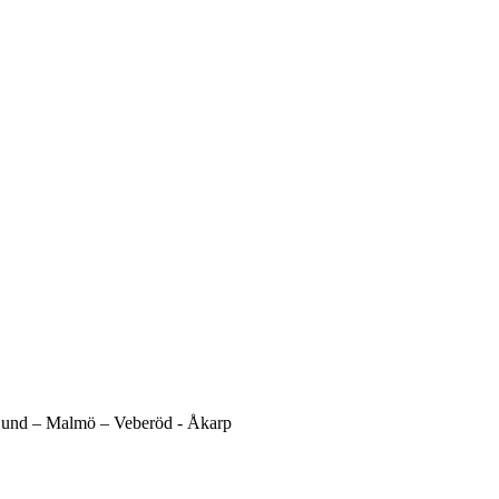
und –
Malmö –
Veberöd -
Åkarp