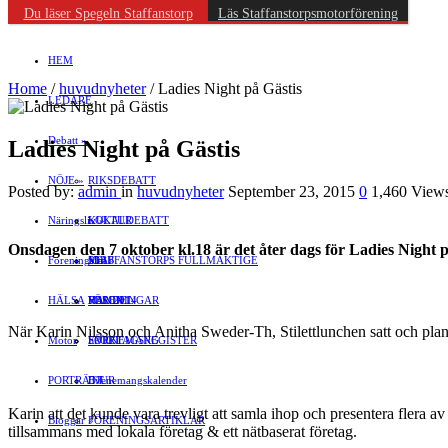
Du läser Spegeln Staffanstorp
Läs Staffanstorpsmotorförening
HEM
Home
/
huvudnyheter
/
Ladies Night på Gästis
LEDARE
Debatt
»
Ladies Night på Gästis
NÖJE
»
RIKSDEBATT
Posted by:
admin
in
huvudnyheter
September 23, 2015
0
1,460 View
Näringsliv
LOKALDEBATT
KULTUR
»
Onsdagen den 7 oktober kl.18 är det åter dags för Ladies
Night p
Föreningsliv
STAFFANSTORPS FULLMÄKTIGE
Mat
JOBB
»
HÄLSA
VAL 2014
RESOR
HANDEL
FÖRENINGAR
När Karin Nilsson och Anitha Sweder-Th, Stilettlunchen satt och plan
Motor
EVENEMANG
FÖRETAGSREGISTER
SPORT
PORTRÄTT
Evenemangskalender
DJUR
Karin att det kunde vara trevligt att samla ihop och presentera flera a
Bloggar
FÖRENINGSARTIKLAR
»
tillsammans med lokala företag & ett nätbaserat företag.