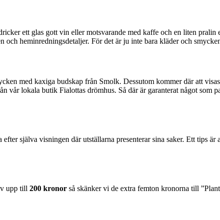
icker ett glas gott vin eller motsvarande med kaffe och en liten pralin e
n och heminredningsdetaljer. För det är ju inte bara kläder och smycken
ycken med kaxiga budskap från Smolk. Dessutom kommer där att visas 
 vår lokala butik Fialottas drömhus. Så där är garanterat något som pas
efter själva visningen där utställarna presenterar sina saker. Ett tips är 
v upp till
200 kronor
så skänker vi de extra femton kro­norna till ”Pla