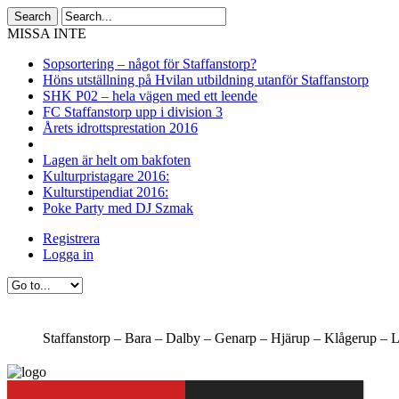
MISSA INTE
Sopsortering – något för Staffanstorp?
Höns utställning på Hvilan utbildning utanför Staffanstorp
SHK P02 – hela vägen med ett leende
FC Staffanstorp upp i division 3
Årets idrottsprestation 2016
Lagen är helt om bakfoten
Kulturpristagare 2016:
Kulturstipendiat 2016:
Poke Party med DJ Szmak
Registrera
Logga in
Staffanstorp –
Bara –
Dalby –
Genarp –
Hjärup –
Klågerup –
L