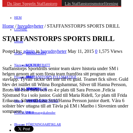
Du läser Spegeln Staffanstorp
Läs Staffanstorpsmotorförening
HEM
Home
/
huvudnyheter
/
STAFFANSTORPS SPORTS DRILL
LEDARE
STAFFANSTORPS SPORTS DRILL
Debatt
Posted by:
admin
in
huvudnyheter
May 11, 2015
0
1,575 Views
NÖJE
RIKSDEBATT
Näringsliv
LOKALDEBATT
KULTUR
Staffanstorps Sportdrills senior team skrev historia under SM i
helgen genom att som första team framföra sitt program utan
Föreningsliv
STAFFANSTORPS FULLMÄKTIGE
Mat
JOBB
stavtapp. Tyvärr räckte det inte till ett guld. Teamet fick silver. Guld
blev det istället till Wilma Borgshammar, Silver till Hanna Persson,
HÄLSA
VAL 2014
RESOR
HANDEL
FÖRENINGAR
Brons till Lisa Strid och en 4:e plats till Sara Persson ,Felicia
Sjöstrand 9:a i solo junior. Guld till Maria Ridell, 5;e plats till Frida
Eriksson. Silver till Lisa Strid/Hanna Persson junior duett. Våra 6
Motor
EVENEMANG
FÖRETAGSREGISTER
SPORT
solister blev uttagna till att Tävla på EM i Maribo i Slovenien under
sommaren
PORTRÄTT
Evenemangskalender
DJUR
Bloggar
FÖRENINGSARTIKLAR