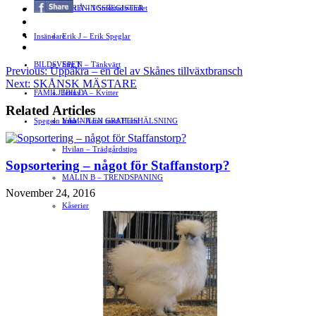
Annonsera
FÖRENINGSREGISTER
Gert Å – I Småstadsvimlet
Insändare
Erik J – Erik Speglar
BILDSVEPET
Stig N – Tänkvärt
Previous:
Uppåkra – en del av Skånes tillväxtbransch
Next:
SKÅNSK MÄSTARE
FAMILJEBILD
Jenny A – Kvitter
Related Articles
Spegeln Info
Yrsa – Hand med Hund
LÄMNA EN GRATTISHÄLSNING
Hvilan – Trädgårdstips
Sopsortering – något för Staffanstorp?
MALIN B – TRENDSPANING
November 24, 2016
Kåserier
Ovriga