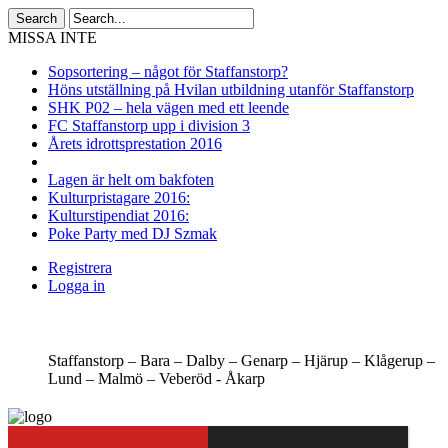
MISSA INTE
Sopsortering – något för Staffanstorp?
Höns utställning på Hvilan utbildning utanför Staffanstorp
SHK P02 – hela vägen med ett leende
FC Staffanstorp upp i division 3
Årets idrottsprestation 2016
Lagen är helt om bakfoten
Kulturpristagare 2016:
Kulturstipendiat 2016:
Poke Party med DJ Szmak
Registrera
Logga in
Staffanstorp –
Bara –
Dalby –
Genarp –
Hjärup –
Klågerup –
Lund –
Malmö –
Veberöd -
Åkarp