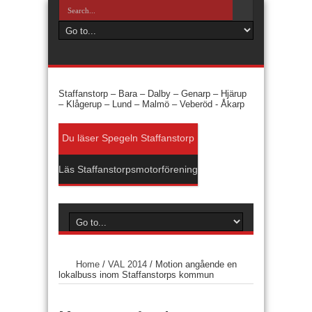
Staffanstorp –
Bara –
Dalby –
Genarp –
Hjärup
–
Klågerup –
Lund –
Malmö –
Veberöd -
Åkarp
Du läser Spegeln Staffanstorp
Läs Staffanstorpsmotorförening
Home
/
VAL 2014
/
Motion angående en
lokalbuss inom Staffanstorps kommun