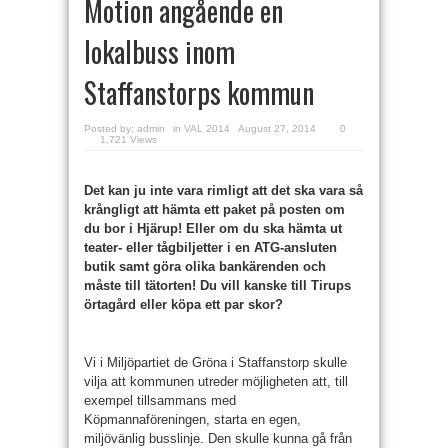
Motion angående en
lokalbuss inom
Staffanstorps kommun
Posted by:
admin
in
VAL 2014
August 27, 2014
0
1,721 Views
Det kan ju inte vara rimligt att det ska vara så
krångligt att hämta ett paket på posten om
du bor i Hjärup! Eller om du ska hämta ut
teater- eller tågbiljetter i en ATG-ansluten
butik samt göra olika bankärenden och
måste till tätorten! Du vill kanske till Tirups
örtagård eller köpa ett par skor?
Vi i Miljöpartiet de Gröna i Staffans­torp skulle
vilja att kommunen utreder möjligheten att, till
exempel tillsammans med
Köpmannaföreningen, starta en egen,
miljövänlig busslinje. Den skulle kunna gå från