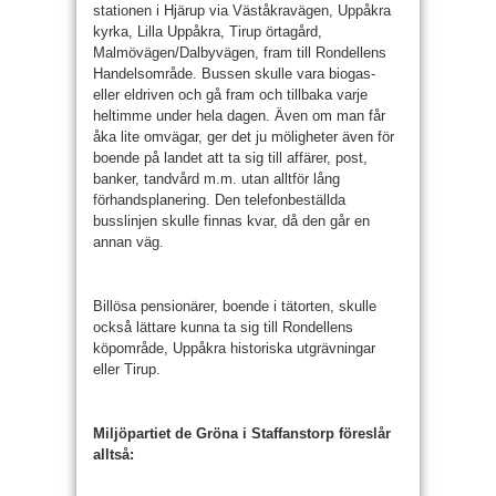
stationen i Hjärup via Väståkravägen, Uppåkra
kyrka, Lilla Uppåkra, Tirup ör­tagård,
Malmövägen/Dalbyvägen, fram till Rondellens
Handelsområde. Bussen skulle vara biogas-
eller eldriven och gå fram och tillbaka varje
heltimme under hela dagen. Även om man får
åka lite omvägar, ger det ju möligheter även för
boende på landet att ta sig till affärer, post,
banker, tandvård m.m. utan alltför lång
förhandsplanering. Den telefonbeställda
busslinjen skulle finnas kvar, då den går en
annan väg.
Billösa pensionärer, boende i tätorten, skulle
också lättare kunna ta sig till Ron­dellens
köpområde, Uppåkra historiska utgrävningar
eller Tirup.
Miljöpartiet de Gröna i Staffans­torp föreslår
alltså: