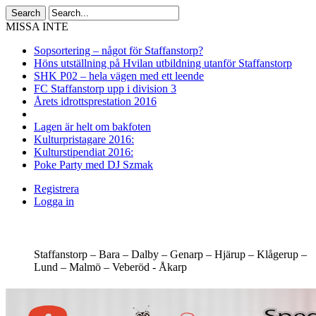
MISSA INTE
Sopsortering – något för Staffanstorp?
Höns utställning på Hvilan utbildning utanför Staffanstorp
SHK P02 – hela vägen med ett leende
FC Staffanstorp upp i division 3
Årets idrottsprestation 2016
Lagen är helt om bakfoten
Kulturpristagare 2016:
Kulturstipendiat 2016:
Poke Party med DJ Szmak
Registrera
Logga in
Staffanstorp –
Bara –
Dalby –
Genarp –
Hjärup –
Klågerup –
Lund –
Malmö –
Veberöd -
Åkarp