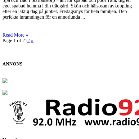
Spa och Bad i Staffanstorp – allt för spabad och pool Tänk dig ett
eget spabad hemma i din träd­gård. Skön och hälsosam avkoppling
efter en jäktig dag på jobbet. Fredagsmys för hela familjen. Den
perfekta inramningen för en annorlunda ...
Read More »
Page 1 of 2
1
2
»
ANNONS