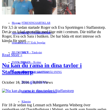
Motor
EVENEMANG
FÖRETAGSREGISTER
SPORT
PORTRÄTT
Evenemangskalender
DJUR
Bloggar
FÖRENINGSARTIKLAR
För 3,5 år sedan startade Roger och Eva Sportringen i Staffanstorp.
Det är en lokal sportaffär med läge mitt i centrum. Där träffar du
Annonsera
FÖRENINGSREGISTER
Gert Å – I Småstadsvimlet
Roger, Eva och Sara i butiken. De har båda ett stort intresse och
känsla för sport. ...
Insändare
Erik J – Erik Speglar
BILDSVEPET
Stig N – Tänkvärt
Read More »
FAMILJEBILD
Jenny A – Kvitter
Nu kan du rama in dina tavlor i
Staffanstorp
Spegeln Info
Yrsa – Hand med Hund
LÄMNA EN GRATTISHÄLSNING
October 16, 2016
0
8,019 Views
Hvilan – Trädgårdstips
MALIN B – TRENDSPANING
Kåserier
För 18 år sedan tog Lennart och Margareta Winberg över
rambutiken vid Davidhallstorg i Malmö, en butik som funnits sedan