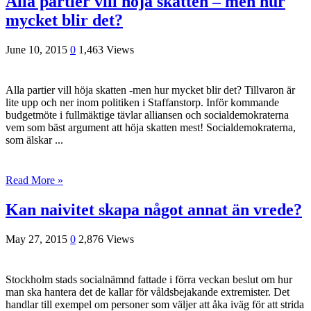
Alla partier vill höja skatten – men hur
mycket blir det?
June 10, 2015
0
1,463 Views
Alla partier vill höja skatten -men hur mycket blir det? Tillvaron är
lite upp och ner inom politiken i Staffanstorp. Inför kommande
budgetmöte i fullmäktige tävlar alliansen och socialdemokraterna
vem som bäst argument att höja skatten mest! Socialdemokraterna,
som älskar ...
Read More »
Kan naivitet skapa något annat än vrede?
May 27, 2015
0
2,876 Views
Stockholm stads socialnämnd fattade i förra veckan beslut om hur
man ska hantera det de kallar för våldsbejakande extremister. Det
handlar till exempel om personer som väljer att åka iväg för att strida