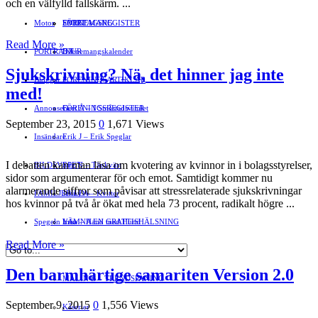
och en välfylld fallskärm. ...
Motor
EVENEMANG
FÖRETAGSREGISTER
SPORT
Read More »
PORTRÄTT
Evenemangskalender
DJUR
Sjukskrivning? Nä, det hinner jag inte
Bloggar
FÖRENINGSARTIKLAR
»
med!
Annonsera
FÖRENINGSREGISTER
Gert Å – I Småstadsvimlet
September 23, 2015
0
1,671 Views
Insändare
Erik J – Erik Speglar
I debatten kan man läsa om kvotering av kvinnor in i bolagsstyrelser,
BILDSVEPET
Stig N – Tänkvärt
sidor som argumenterar för och emot. Sam­tidigt kommer nu
alarmerande siffror som påvisar att stressrelaterade sjuk­skrivningar
FAMILJEBILD
Jenny A – Kvitter
»
hos kvinnor på två år ökat med hela 73 procent, radikalt högre ...
Spegeln Info
Yrsa – Hand med Hund
LÄMNA EN GRATTISHÄLSNING
Read More »
Hvilan – Trädgårdstips
Den barmhärtige samariten Version 2.0
MALIN B – TRENDSPANING
September 9, 2015
0
1,556 Views
Kåserier