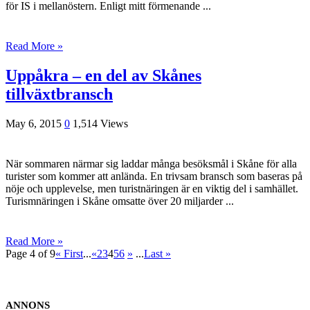
för IS i mellanöstern. Enligt mitt förmenande ...
Read More »
Uppåkra – en del av Skånes
tillväxtbransch
May 6, 2015
0
1,514 Views
När sommaren närmar sig laddar många besöksmål i Skåne för alla
turister som kommer att anlända. En trivsam bransch som baseras på
nöje och upplevelse, men turistnäringen är en viktig del i samhället.
Turismnäringen i Skåne omsatte över 20 miljarder ...
Read More »
Page 4 of 9
« First
...
«
2
3
4
5
6
»
...
Last »
ANNONS