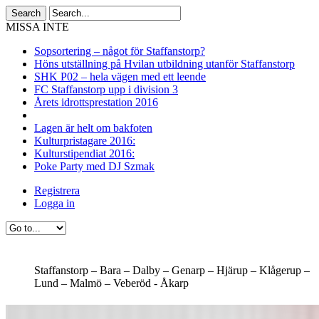
MISSA INTE
Sopsortering – något för Staffanstorp?
Höns utställning på Hvilan utbildning utanför Staffanstorp
SHK P02 – hela vägen med ett leende
FC Staffanstorp upp i division 3
Årets idrottsprestation 2016
Lagen är helt om bakfoten
Kulturpristagare 2016:
Kulturstipendiat 2016:
Poke Party med DJ Szmak
Registrera
Logga in
Staffanstorp –
Bara –
Dalby –
Genarp –
Hjärup –
Klågerup –
Lund –
Malmö –
Veberöd -
Åkarp