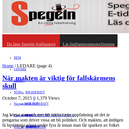
Du läser Spegeln Staffanstorp
Läs Staffanstorpsmotorförening
HEM
Home
/
LEDARE
(page 4)
LEDARE
När makten är viktig för fallskärmens
Debatt
»
skull
NÖJE
»
RIKSDEBATT
October 7, 2015
0
1,379 Views
Näringsliv
LOKALDEBATT
KULTUR
»
Jag börjar mer och mer bli stärkt i min uppfattning att det är
Föreningsliv
STAFFANSTORPS FULLMÄKTIGE
Mat
JOBB
»
pengarna som driver vissa att bli politiker. Och makten, att äntligen
få bestämma något under fyra år innan man får sparken av folket
HÄLSA
VAL 2014
RESOR
HANDEL
FÖRENINGAR