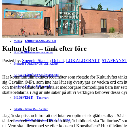
Näringsliv
LOKALDEBATT
KULTUR
»
Föreningsliv
STAFFANSTORPS FULLMÄKTIGE
Mat
JOBB
»
HÄLSA
VAL 2014
RESOR
HANDEL
FÖRENINGAR
Motor
EVENEMANG
FÖRETAGSREGISTER
SPORT
Kulturlyftet – tänk efter före
PORTRÄTT
Evenemangskalender
DJUR
Posted by:
Spegeln Stats
in
Debatt
,
LOKALDEBATT
,
STAFFANS
Bloggar
FÖRENINGSARTIKLAR
»
Annonsera
FÖRENINGSREGISTER
Gert Å – I Småstadsvimlet
Har kommunfullmäktiges ledamöter som röstade för Kulturlyftet tänkt ef
sig Cavallin (MP), som inte har låtit sig övertygas av vackra ord om h
Insändare
Erik J – Erik Speglar
och menar dessutom att flertalet medborgare förmodligen bara har sett t
skattebetalarna i Jag är inte säker på att vi verkligen behöver dessa dy
BILDSVEPET
Stig N – Tänkvärt
FAMILJEBILD
Jenny A – Kvitter
»
-Jag är skeptisk och tror att det lutar en optimistisk glädjekalkyl. Så
tänk efter Vem konsten i Det som idag är bibliotek ska ”kulturhus” so
Spegeln Info
Yrsa – Hand med Hund
LÄMNA EN GRATTISHÄLSNING
ut. Vem ska tillexempel se efter konsten i Konsthallen? Hur tillgänglig