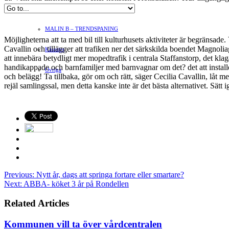
Hvilan – Trädgårdstips
MALIN B – TRENDSPANING
Möjligheterna att ta med bil till kulturhusets aktiviteter är begränsade
Cavallin och tillägger att trafiken ner det särkskilda boendet Magnol
Kåserier
att innebära betydligt mer mopedtrafik i centrala Staffanstorp, det 
handikappade och barnfamiljer med barnvagnar om det? det att installer
Ovriga
och belägg! Ta tillbaka, gör om och rätt, säger Cecilia Cavallin, låt m
rejäl samlingssal, men detta kanske inte är det bästa alternativet. Sätt
Previous:
Nytt år, dags att springa fortare eller smartare?
Next:
ABBA- köket 3 år på Rondellen
Related Articles
Kommunen vill ta över vårdcentralen