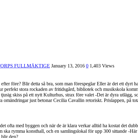
TORPS FULLMÄKTIGE
January 13, 2016
0
1,403 Views
ter före? Blir detta så bra, som man förespeglar Eller är det ett dyrt 
ur perfekt stora rockaden av fritidsgård, bibliotek och musikskola komme
jusig skiss på ett nytt Kulturhus, strax före valet -Det är dyra utlägg, s
ra omändringar just betonar Cecilia Cavallin retoriskt. Prislappen, på tot
 är det ofta med byggen och när de är klara verkar alltid ha kostat det du
m ska rymma konsthall, och en samlingslokal för upp 300 sittande -Här s
 blir den?