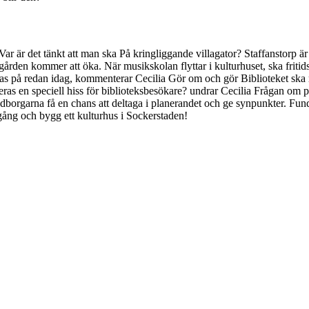
. Var är det tänkt att man ska På kringliggande villagator? Staffanstorp 
iagården kommer att öka. När musikskolan flyttar i kulturhuset, ska fr
klagas på redan idag, kommenterar Cecilia Gör om och gör Biblioteket s
as en speciell hiss för biblioteksbesökare? undrar Cecilia Frågan om par
edborgarna få en chans att deltaga i planerandet och ge synpunkter. Fund
 igång och bygg ett kulturhus i Sockerstaden!