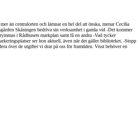
är mer än centralorten och lämnar en hel del att önska, menar Cecilia
itidsgården Skåningen bedriva sin verksamhet i gamla vid -Det kommer
ka rymmas i Rådhusets markplan samt få en andra -Vad tycker
keringsplatser ser hon aktuell, även när det gäller biblioteket. -Stopp
era över de utgifter vi drar på oss för framtiden. Visst behöver en