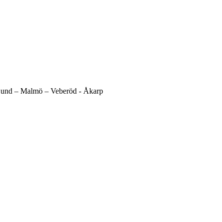
und –
Malmö –
Veberöd -
Åkarp