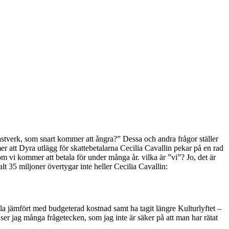
hastverk, som snart kommer att ångra?” Dessa och andra frågor ställer
r att Dyra utlägg för skattebetalarna Cecilia Cavallin pekar på en rad
om vi kommer att betala för under många år. vilka är ”vi”? Jo, det är
alt 35 miljoner övertygar inte heller Cecilia Cavallin:
bbla jämfört med budgeterad kostnad samt ha tagit längre Kulturlyftet –
er jag många frågetecken, som jag inte är säker på att man har rätat