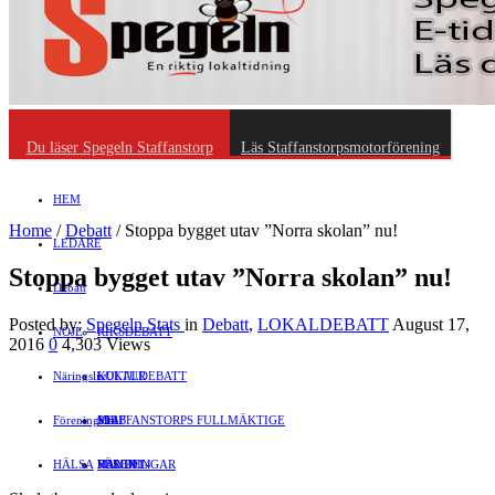
Du läser Spegeln Staffanstorp
Läs Staffanstorpsmotorförening
HEM
Home
/
Debatt
/
Stoppa bygget utav ”Norra skolan” nu!
LEDARE
Stoppa bygget utav ”Norra skolan” nu!
Debatt
Posted by:
Spegeln Stats
in
Debatt
,
LOKALDEBATT
August 17,
NÖJE
RIKSDEBATT
2016
0
4,303 Views
Näringsliv
LOKALDEBATT
KULTUR
Föreningsliv
STAFFANSTORPS FULLMÄKTIGE
Mat
JOBB
HÄLSA
VAL 2014
RESOR
HANDEL
FÖRENINGAR