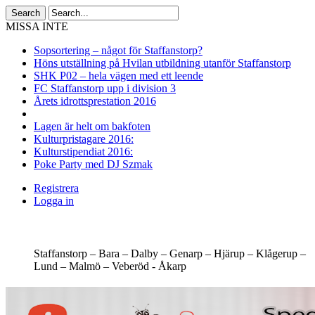
MISSA INTE
Sopsortering – något för Staffanstorp?
Höns utställning på Hvilan utbildning utanför Staffanstorp
SHK P02 – hela vägen med ett leende
FC Staffanstorp upp i division 3
Årets idrottsprestation 2016
Lagen är helt om bakfoten
Kulturpristagare 2016:
Kulturstipendiat 2016:
Poke Party med DJ Szmak
Registrera
Logga in
Staffanstorp –
Bara –
Dalby –
Genarp –
Hjärup –
Klågerup –
Lund –
Malmö –
Veberöd -
Åkarp