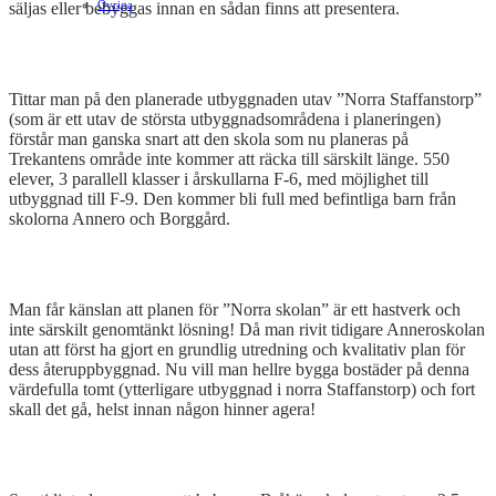
Ovriga
säljas eller bebyggas innan en sådan finns att presentera.
Tittar man på den planerade utbyggnaden utav ”Norra Staffanstorp”
(som är ett utav de största utbyggnadsområdena i planeringen)
förstår man ganska snart att den skola som nu planeras på
Trekantens område inte kommer att räcka till särskilt länge. 550
elever, 3 parallell klasser i årskullarna F-6, med möjlighet till
utbyggnad till F-9. Den kommer bli full med befintliga barn från
skolorna Annero och Borggård.
Man får känslan att planen för ”Norra skolan” är ett hastverk och
inte särskilt genomtänkt lösning! Då man rivit tidigare Anneroskolan
utan att först ha gjort en grundlig utredning och kvalitativ plan för
dess återuppbyggnad. Nu vill man hellre bygga bostäder på denna
värdefulla tomt (ytterligare utbyggnad i norra Staffanstorp) och fort
skall det gå, helst innan någon hinner agera!