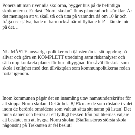
Ponera att man river alla skolorna, bygger hus på de befintliga
skoltomterna. Endast ”Norra skolan” finns planerad och står klar. Är
det meningen att vi skall stå och titta på varandra då om 10 år och
fråga oss själva, hade ni barn också när ni flyttade hit? – tänkte inte
på det…
NU MÅSTE ansvariga politiker och tjänstemän ta sitt uppdrag på
allvar och göra en KOMPLETT utredning samt riskanalyser och
sätta upp konkreta planer för hur utbyggnad för såväl förskola som
skola i enlighet med den tillväxtplan som kommunpolitikerna redan
röstat igenom.
Inom kommunen pågår det en insamling utav namnunderskrifter för
att stoppa Norra skolan. Det är hela 8,9% utav de som röstade i valet
inom de berörda områdena som valt att sätta sitt namn på listan! Det
mina damer och herrar är ett tydligt besked från politikernas väljare
att beslutet om att bygga Norra skolan (Staffanstorps största skola
någonsin) på Trekanten är fel beslut!