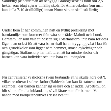
Samtidigt planerar man att bebygga Bråhögsskolans tomt om 2,5
hektar som idag agerar tillfällig skola för Anneroskolan (om man
kan kalla 7-10 år tillfälligt) innan Norra skolan skall stå färdig.
Under flera år har kommunen haft en tydlig profilering mot
barnfamiljer som kommer från våra storstäder Malmö och Lund.
Barnfamiljer som valt att bosätta sig i Staffanstorp, inte bara för dess
läge, utan också för att våra barm skall ha en trygg uppväxt i bra för-
och grundskolor som ligger nära hemmet, utmed cykelvägar och
gångstigar. Staffanstorp har haft turen att ha mindre skolor där
barnen kan vara individer och inte bara en i mängden.
Nu centraliserar vi skolorna (vem bestämde att vi skulle göra det?),
vilket resulterar i större skolor (Balderskolan kan få statuera som
exempel), där barnen känner sig osäkra och är rädda. Arbetsmiljön
blir sämre för alla inblandade, såväl lärare som för barnen. Vad
hände med barnperspektivet i dessa beslut?