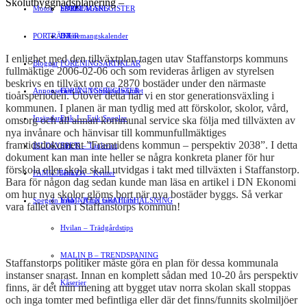
Skolutbyggnadsplanering –
Motor
EVENEMANG
FÖRETAGSREGISTER
SPORT
PORTRÄTT
Evenemangskalender
DJUR
I enlighet med den tillväxtplan tagen utav Staffanstorps kommuns
Bloggar
FÖRENINGSARTIKLAR
fullmäktige 2006-02-06 och som revideras årligen av styrelsen
beskrivs en tillväxt om ca 2870 bostäder under den närmaste
Annonsera
FÖRENINGSREGISTER
Gert Å – I Småstadsvimlet
tioårsperioden. Utöver detta har vi
en
stor generationsväxling i
kommunen. I planen är man tydlig med att förskolor, skolor, vård,
Insändare
Erik J – Erik Speglar
omsorg och all annan kommunal service ska följa med tillväxten av
nya
invånare och hänvisar till kommunfullmäktiges
framtidsdokument ”Framtidens kommun – perspektiv 2038”. I detta
BILDSVEPET
Stig N – Tänkvärt
dokument kan man inte heller se några konkreta planer för hur
förskola eller skola skall utvidgas i takt med tillväxten i Staffanstorp.
FAMILJEBILD
Jenny A – Kvitter
Bara för någon dag sedan kunde man läsa en artikel i DN Ekonomi
om
hur
nya
skolor
glöms
bort
när
nya
bostäder
byggs.
Så
verkar
Spegeln Info
Yrsa – Hand med Hund
LÄMNA EN GRATTISHÄLSNING
vara
fallet
även
i
Staffanstorps
kommun!
Hvilan – Trädgårdstips
MALIN B – TRENDSPANING
Staffanstorps politiker måste göra en plan för dessa kommunala
instanser snarast. Innan en komplett sådan med 10-20 års perspektiv
Kåserier
finns, är det min mening att bygget utav norra skolan skall stoppas
och inga tomter med befintliga eller där det finns/funnits skolmiljöer