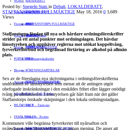
NÖJE
»
RIKSDEBATT
Posted by:
Spegeln Stats
in
Debatt
,
LOKALDEBATT
,
STAFFANSTORPS FULLMÄKTIGE
May 18, 2016
0
3,689
Näringsliv
LOKALDEBATT
KULTUR
»
Views
Föreningsliv
STAFFANSTORPS FULLMÄKTIGE
Mat
JOBB
»
Staffanstorps förslag till nya och hårdare ordningsföreskrifter
HÄLSA
VAL 2014
RESOR
HANDEL
FÖRENINGAR
strider på ett antal punkter mot ordningslagen. Det hävdar
länsstyrelsen och upphäver reglerna mot utökat koppeltvång,
Motor
EVENEMANG
FÖRETAGSREGISTER
SPORT
fyrverkeriförbud och begränsad förtäring av alkohol på allmän
plats.
PORTRÄTT
Evenemangskalender
DJUR
Bloggar
FÖRENINGSARTIKLAR
»
Sex av de föreslagna nya skrivningarna i ordningsföreskrifterna
Annonsera
FÖRENINGSREGISTER
Gert Å – I Småstadsvimlet
underkänns av länsstyrelsen som menar att de antingen utgör
obefogade inskränkningar i den enskildes frihet eller lägger onödigt
tvång på allmänheten. Länsstyrelsen går hårt fram när det gäller
Insändare
Erik J – Erik Speglar
Staffanstorps önskade skärpningar i den lokala ordningsstadgan.
BILDSVEPET
Stig N – Tänkvärt
FAMILJEBILD
Jenny A – Kvitter
»
Kommunen ville begränsa fyrverkerier till nyårsafton och
nyårsdagen men länsstyrelsen är av annan mening. De anser att
Spegeln Info
Yrsa – Hand med Hund
LÄMNA EN GRATTISHÄLSNING