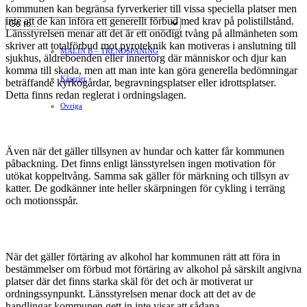
kommunen kan begränsa fyrverkerier till vissa speciella platser men
inte att de kan införa ett generellt förbud med krav på polistillstånd.
Hvilan – Trädgårdstips
Länsstyrelsen menar att det är ett onödigt tvång på allmänheten som
skriver att totalförbud mot pyroteknik kan motiveras i anslutning till
MALIN B – TRENDSPANING
sjukhus, äldreboenden eller innertorg där människor och djur kan
komma till skada, men att man inte kan göra generella bedömningar
Kåserier
beträffande kyrkogårdar, begravningsplatser eller idrottsplatser.
Detta finns redan reglerat i ordningslagen.
Ovriga
Även när det gäller tillsynen av hundar och katter får kommunen
påbackning. Det finns enligt länsstyrelsen ingen motivation för
utökat koppeltvång. Samma sak gäller för märkning och tillsyn av
katter. De godkänner inte heller skärpningen för cykling i terräng
och motionsspår.
När det gäller förtäring av alkohol har kommunen rätt att föra in
bestämmelser om förbud mot förtäring av alkohol på särskilt angivna
platser där det finns starka skäl för det och är motiverat ur
ordningssynpunkt. Länsstyrelsen menar dock att det av de
handlingar kommunen gett in inte visar att sådana