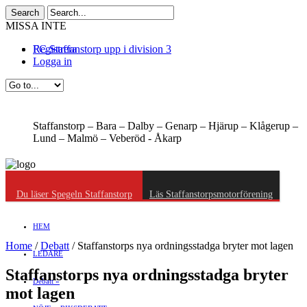
MISSA INTE
FC Staffanstorp upp i division 3
Registrera
Logga in
Staffanstorp –
Bara –
Dalby –
Genarp –
Hjärup –
Klågerup –
Lund –
Malmö –
Veberöd -
Åkarp
Du läser Spegeln Staffanstorp
Läs Staffanstorpsmotorförening
HEM
Home
/
Debatt
/
Staffanstorps nya ordningsstadga bryter mot lagen
LEDARE
Staffanstorps nya ordningsstadga bryter
Debatt
»
mot lagen