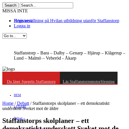
MISSA INTE
Höns utställning på Hvilan utbildning utanför Staffanstorp
Registrera
Logga in
Staffanstorp –
Bara –
Dalby –
Genarp –
Hjärup –
Klågerup –
Lund –
Malmö –
Veberöd -
Åkarp
Du läser Spegeln Staffanstorp
Läs Staffanstorpsmotorförening
HEM
Home
/
Debatt
/
Staffanstorps skolplaner – ett demokratiskt
LEDARE
underskott Sveket mot de äldre
Debatt
»
Staffanstorps skolplaner – ett
demokratiskt underskott Sveket mot de