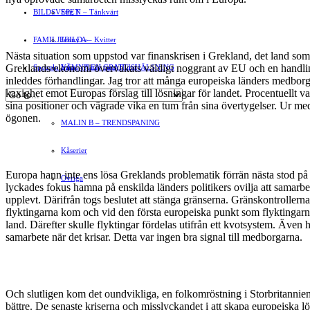
BILDSVEPET
Stig N – Tänkvärt
FAMILJEBILD
Jenny A – Kvitter
»
Nästa situation som uppstod var finanskrisen i Grekland, det land so
Greklands ekonomi övervakats väldigt noggrant av EU och en handling
Spegeln Info
Yrsa – Hand med Hund
LÄMNA EN GRATTISHÄLSNING
inleddes förhandlingar. Jag tror att många europeiska länders medborgar
kaxighet emot Europas förslag till lösningar för landet. Procentuellt 
Hvilan – Trädgårdstips
sina positioner och vägrade vika en tum från sina övertygelser. Ur m
ögonen.
MALIN B – TRENDSPANING
Kåserier
Europa hann inte ens lösa Greklands problematik förrän nästa stod på
Ovriga
lyckades fokus hamna på enskilda länders politikers ovilja att samarbet
upplevt. Därifrån togs beslutet att stänga gränserna. Gränskontrollerna 
flyktingarna kom och vid den första europeiska punkt som flyktingarna
land. Därefter skulle flyktingar fördelas utifrån ett kvotsystem. Även 
samarbete när det krisar. Detta var ingen bra signal till medborgarna.
Och slutligen kom det oundvikliga, en folkomröstning i Storbritannien so
bättre. De senaste kriserna och misslyckandet i att skapa europeiska lösni