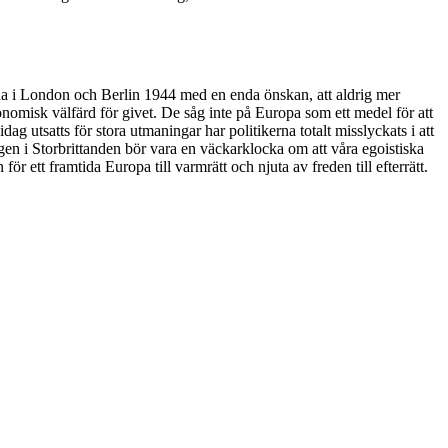
rna i London och Berlin 1944 med en enda önskan, att aldrig mer
ekonomisk välfärd för givet. De såg inte på Europa som ett medel för att
g utsatts för stora utmaningar har politikerna totalt misslyckats i att
n i Storbrittanden bör vara en väckarklocka om att våra egoistiska
r ett framtida Europa till varmrätt och njuta av freden till efterrätt.