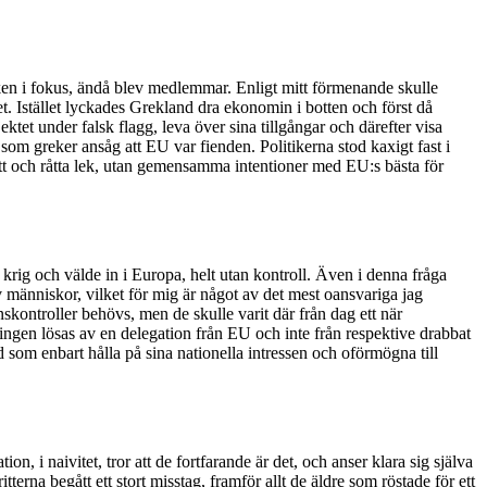
nken i fokus, ändå blev medlemmar. Enligt mitt förmenande skulle
Istället lyckades Grekland dra ekonomin i botten och först då
ktet under falsk flagg, leva över sina tillgångar och därefter visa
som greker ansåg att EU var fienden. Politikerna stod kaxigt fast i
tt och råtta lek, utan gemensamma intentioner med EU:s bästa för
rig och välde in i Europa, helt utan kontroll. Även i denna fråga
av människor, vilket för mig är något av det mest oansvariga jag
nskontroller behövs, men de skulle varit där från dag ett när
ingen lösas av en delegation från EU och inte från respektive drabbat
d som enbart hålla på sina nationella intressen och oförmögna till
, i naivitet, tror att de fortfarande är det, och anser klara sig själva
tterna begått ett stort misstag, framför allt de äldre som röstade för ett