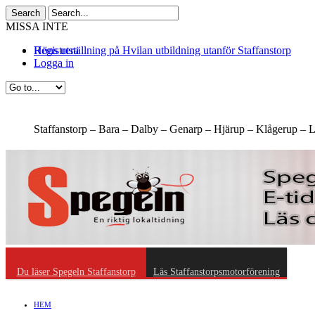
MISSA INTE
Höns utställning på Hvilan utbildning utanför Staffanstorp
Registrera
Logga in
Staffanstorp –
Bara –
Dalby –
Genarp –
Hjärup –
Klågerup –
L
Du läser Spegeln Staffanstorp
Läs Staffanstorpsmotorförening
HEM