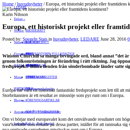
Home
/
huvudnyheter
/
Europa, ett historiskt projekt eller framtidens 
LEDARE
Karin Nilsson
Debatt
»
Europa, ett historiskt projekt eller framti
NÖJE
»
RIKSDEBATT
Posted by:
Spegeln Stats
in
huvudnyheter
,
LEDARE
June 28, 2016
0
Näringsliv
LOKALDEBATT
KULTUR
»
Föreningsliv
STAFFANSTORPS FULLMÄKTIGE
Mat
JOBB
»
Winston Churchill sa många bevingade ord, bland annat ”det är ing
genom folkomröstningen är förändring i rätt riktning. Jag öppna
HÄLSA
VAL 2014
RESOR
HANDEL
FÖRENINGAR
fredsprojekt? Bittra fienden från sönderbombade länder satte si
Motor
EVENEMANG
FÖRETAGSREGISTER
SPORT
PORTRÄTT
Evenemangskalender
DJUR
Europa har varit ett historiskt fantastiskt fredsprojekt som lett till 
Storbritannien är ett resultat av missnöje som pyr runt om i Europa.
Bloggar
FÖRENINGSARTIKLAR
»
Annonsera
FÖRENINGSREGISTER
Gert Å – I Småstadsvimlet
Om vi börjar med europavalet kom det omvälvande resultatet om högere
Insändare
Erik J – Erik Speglar
vara korkade som röstade på dessa partier, istället för att rannsaka sig
nya oprövade samarbeten misslyckas runt om i Europa.