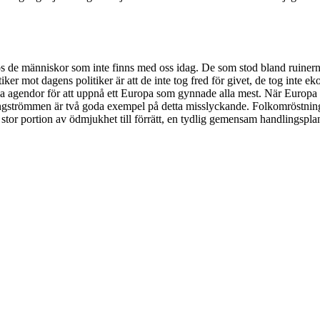
 hos de människor som inte finns med oss idag. De som stod bland ruine
iker mot dagens politiker är att de inte tog fred för givet, de tog inte 
ska agendor för att uppnå ett Europa som gynnade alla mest. När Europa ida
ngströmmen är två goda exempel på detta misslyckande. Folkomröstninge
tor portion av ödmjukhet till förrätt, en tydlig gemensam handlingsplan fö