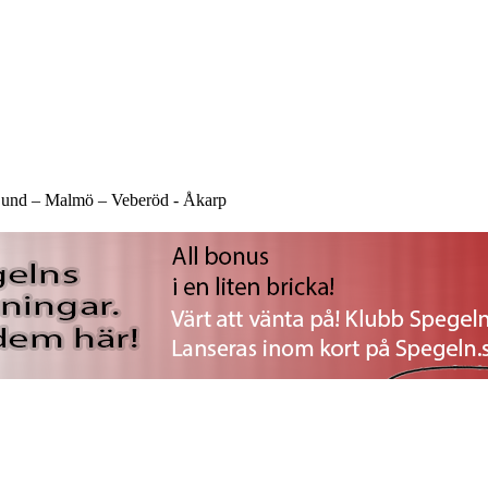
und –
Malmö –
Veberöd -
Åkarp