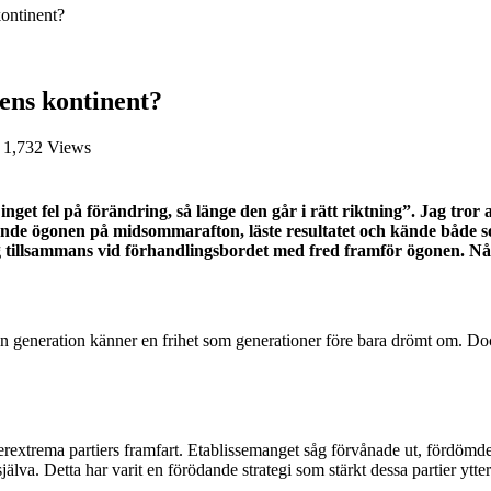
kontinent?
dens kontinent?
1,732 Views
et fel på förändring, så länge den går i rätt riktning”. Jag tror 
nde ögonen på midsommarafton, läste resultatet och kände både so
g tillsammans vid förhandlingsbordet med fred framför ögonen. Någ
att min generation känner en frihet som generationer före bara drömt om. 
xtrema partiers framfart. Etablissemanget såg förvånade ut, fördömde d
 själva. Detta har varit en förödande strategi som stärkt dessa partier y