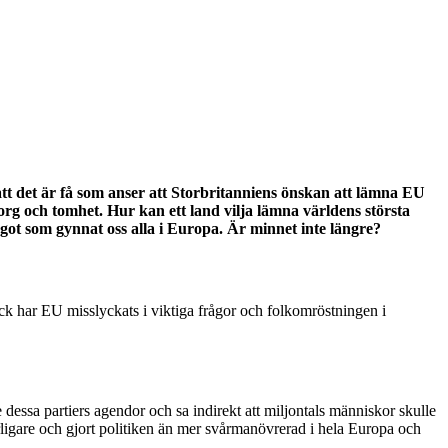
att det är få som anser att Storbritanniens önskan att lämna EU
rg och tomhet. Hur kan ett land vilja lämna världens största
ot som gynnat oss alla i Europa. Är minnet inte längre?
Dock har EU misslyckats i viktiga frågor och folkomröstningen i
essa partiers agendor och sa indirekt att miljontals människor skulle
tterligare och gjort politiken än mer svårmanövrerad i hela Europa och