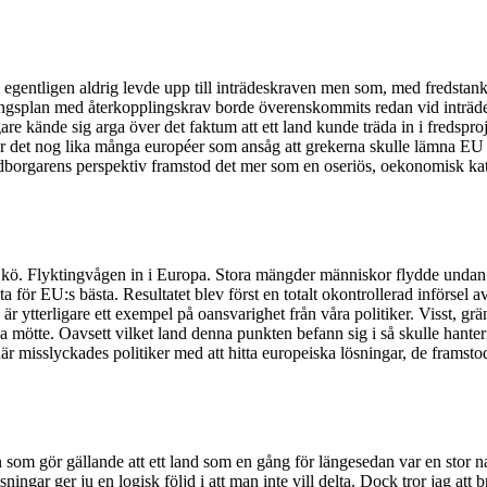
m egentligen aldrig levde upp till inträdeskraven men som, med fredsta
splan med återkopplingskrav borde överenskommits redan vid inträdet. 
e kände sig arga över det faktum att ett land kunde träda in i fredsproje
var det nog lika många européer som ansåg att grekerna skulle lämna EU 
edborgarens perspektiv framstod det mer som en oseriös, oekonomisk ka
 kö. Flyktingvågen in i Europa. Stora mängder människor flydde undan k
a för EU:s bästa. Resultatet blev först en totalt okontrollerad införsel 
är ytterligare ett exempel på oansvarighet från våra politiker. Visst, grä
 mötte. Oavsett vilket land denna punkten befann sig i så skulle hanter
här misslyckades politiker med att hitta europeiska lösningar, de framsto
m gör gällande att ett land som en gång för längesedan var en stor nation
ngar ger ju en logisk följd i att man inte vill delta. Dock tror jag att bri