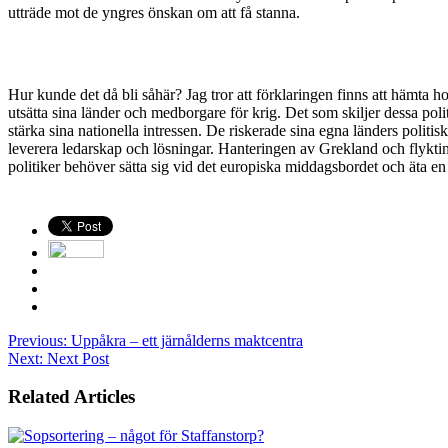
utträde mot de yngres önskan om att få stanna.
Hur kunde det då bli såhär? Jag tror att förklaringen finns att hämta
utsätta sina länder och medborgare för krig. Det som skiljer dessa polit
stärka sina nationella intressen. De riskerade sina egna länders politi
leverera ledarskap och lösningar. Hanteringen av Grekland och flykti
politiker behöver sätta sig vid det europiska middagsbordet och äta en s
Previous:
Uppåkra – ett järnålderns maktcentra
Next:
Next Post
Related Articles