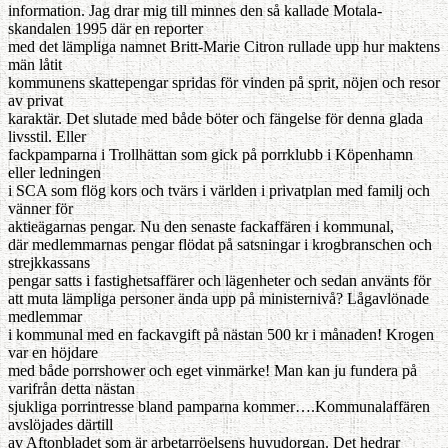
information. Jag drar mig till minnes den så kallade Motala-
skandalen 1995 där en reporter
med det lämpliga namnet Britt-Marie Citron rullade upp hur maktens
män låtit
kommunens skattepengar spridas för vinden på sprit, nöjen och resor
av privat
karaktär. Det slutade med både böter och fängelse för denna glada
livsstil. Eller
fackpamparna i Trollhättan som gick på porrklubb i Köpenhamn
eller ledningen
i SCA som flög kors och tvärs i världen i privatplan med familj och
vänner för
aktieägarnas pengar. Nu den senaste fackaffären i kommunal,
där medlemmarnas pengar flödat på satsningar i krogbranschen och
strejkkassans
pengar satts i fastighetsaffärer och lägenheter och sedan använts för
att muta lämpliga personer ända upp på ministernivå? Lågavlönade
medlemmar
i kommunal med en fackavgift på nästan 500 kr i månaden! Krogen
var en höjdare
med både porrshower och eget vinmärke! Man kan ju fundera på
varifrån detta nästan
sjukliga porrintresse bland pamparna kommer….Kommunalaffären
avslöjades därtill
av Aftonbladet som är arbetarröelsens huvudorgan. Det hedrar