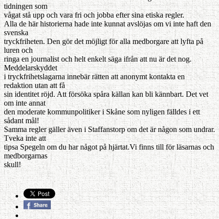
tidningen som
vågat stå upp och vara fri och jobba efter sina etiska regler.
Alla de här historierna hade inte kunnat avslöjas om vi inte haft den
svenska
tryckfriheten. Den gör det möjligt för alla medborgare att lyfta på
luren och
ringa en journalist och helt enkelt säga ifrån att nu är det nog.
Meddelarskyddet
i tryckfrihetslagarna innebär rätten att anonymt kontakta en
redaktion utan att få
sin identitet röjd. Att försöka spåra källan kan bli kännbart. Det vet
om inte annat
den moderate kommunpolitiker i Skåne som nyligen fälldes i ett
sådant mål!
Samma regler gäller även i Staffanstorp om det är någon som undrar.
Tveka inte att
tipsa Spegeln om du har något på hjärtat.Vi finns till för läsarnas och
medborgarnas
skull!