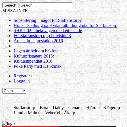
MISSA INTE
Sopsortering – något för Staffanstorp?
Höns utställning på Hvilan utbildning utanför Staffanstorp
SHK P02 – hela vägen med ett leende
FC Staffanstorp upp i division 3
Årets idrottsprestation 2016
Lagen är helt om bakfoten
Kulturpristagare 2016:
Kulturstipendiat 2016:
Poke Party med DJ Szmak
Registrera
Logga in
Staffanstorp –
Bara –
Dalby –
Genarp –
Hjärup –
Klågerup –
Lund –
Malmö –
Veberöd -
Åkarp