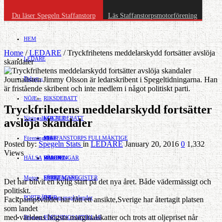
Du läser Spegeln Staffanstorp
Läs Staffanstorpsmotorförening
HEM
Home
/
LEDARE
/
Tryckfrihetens meddelarskydd fortsätter avslöja
LEDARE
skandaler
Journalisten Jimmy Olsson är ledarskribent i Spegeltidningarna. Han
Debatt
»
är fristående skribent och inte medlem i något politiskt parti.
NÖJE
»
RIKSDEBATT
Tryckfrihetens meddelarskydd fortsätter
Näringsliv
LOKALDEBATT
KULTUR
»
avslöja skandaler
Föreningsliv
STAFFANSTORPS FULLMÄKTIGE
Mat
JOBB
»
Posted by:
Spegeln Stats
in
LEDARE
January 20, 2016
0
1,332
Views
HÄLSA
VAL 2014
RESOR
HANDEL
FÖRENINGAR
Motor
EVENEMANG
FÖRETAGSREGISTER
SPORT
Det har blivit en kylig start på det nya året. Både vädermässigt och
politiskt.
PORTRÄTT
Evenemangskalender
DJUR
Fackpampsväldet har fått ett ansikte,Sverige har återtagit platsen
som landet
med världens högsta marginalskatter och trots att oljepriset når
Bloggar
FÖRENINGSARTIKLAR
»