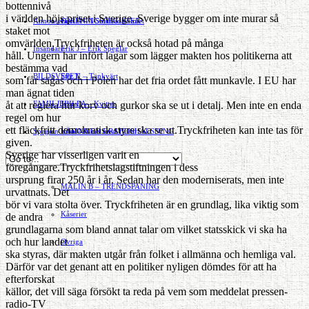
bottennivå
i världen höjs priset i Sverige. Sverige bygger om inte murar så
Annonsera
FÖRENINGSREGISTER
Gert Å – I Småstadsvimlet
staket mot
omvärlden.Tryckfriheten är också hotad på många
Insändare
Erik J – Erik Speglar
håll. Ungern har infört lagar som lägger makten hos politikerna att
bestämma vad
BILDSVEPET
Stig N – Tänkvärt
som får sägas och i Polen har det fria ordet fått munkavle. I EU har
man ägnat tiden
åt att reglera hur korv och gurkor ska se ut i detalj. Men inte en enda
FAMILJEBILD
Jenny A – Kvitter
»
regel om hur
ett fläckfritt demokratisk styre ska se ut.Tryckfriheten kan inte tas för
Spegeln Info
Yrsa – Hand med Hund
LÄMNA EN GRATTISHÄLSNING
given.
Sverige har visserligen varit en
Hvilan – Trädgårdstips
föregångare.Tryckfrihetslagstiftningen i dess
ursprung firar 250 år i år. Sedan har den moderniserats, men inte
MALIN B – TRENDSPANING
urvattnats. Det
bör vi vara stolta över. Tryckfriheten är en grundlag, lika viktig som
Kåserier
de andra
grundlagarna som bland annat talar om vilket statsskick vi ska ha
och hur landet
Ovriga
ska styras, där makten utgår från folket i allmänna och hemliga val.
Därför var det genant att en politiker nyligen dömdes för att ha
efterforskat
källor, det vill säga försökt ta reda på vem som meddelat pressen-
radio-TV