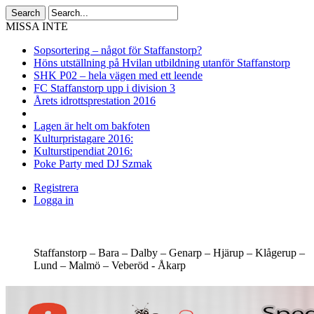
MISSA INTE
Sopsortering – något för Staffanstorp?
Höns utställning på Hvilan utbildning utanför Staffanstorp
SHK P02 – hela vägen med ett leende
FC Staffanstorp upp i division 3
Årets idrottsprestation 2016
Lagen är helt om bakfoten
Kulturpristagare 2016:
Kulturstipendiat 2016:
Poke Party med DJ Szmak
Registrera
Logga in
Staffanstorp –
Bara –
Dalby –
Genarp –
Hjärup –
Klågerup –
Lund –
Malmö –
Veberöd -
Åkarp