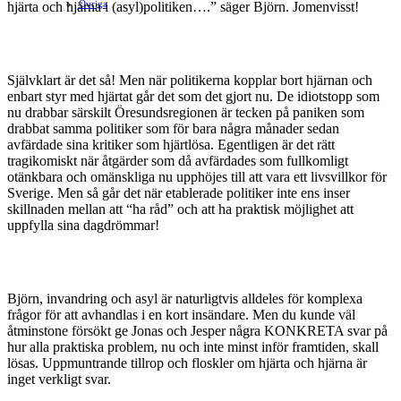
Ovriga
hjärta och hjärna i (asyl)politiken….” säger Björn. Jomenvisst!
Självklart är det så! Men när politikerna kopplar bort hjärnan och
enbart styr med hjärtat går det som det gjort nu. De idiotstopp som
nu drabbar särskilt Öresundsregionen är tecken på paniken som
drabbat samma politiker som för bara några månader sedan
avfärdade sina kritiker som hjärtlösa. Egentligen är det rätt
tragikomiskt när åtgärder som då avfärdades som fullkomligt
otänkbara och omänskliga nu upphöjes till att vara ett livsvillkor för
Sverige. Men så går det när etablerade politiker inte ens inser
skillnaden mellan att “ha råd” och att ha praktisk möjlighet att
uppfylla sina dagdrömmar!
Björn, invandring och asyl är naturligtvis alldeles för komplexa
frågor för att avhandlas i en kort insändare. Men du kunde väl
åtminstone försökt ge Jonas och Jesper några KONKRETA svar på
hur alla praktiska problem, nu och inte minst inför framtiden, skall
lösas. Uppmuntrande tillrop och floskler om hjärta och hjärna är
inget verkligt svar.