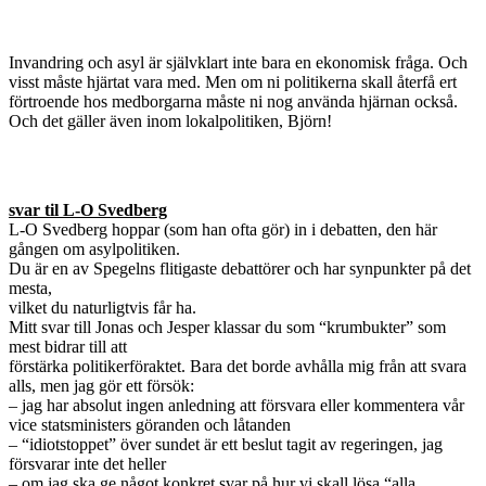
Invandring och asyl är självklart inte bara en ekonomisk fråga. Och
visst måste hjärtat vara med. Men om ni politikerna skall återfå ert
förtroende hos medborgarna måste ni nog använda hjärnan också.
Och det gäller även inom lokalpolitiken, Björn!
svar til L-O Svedberg
L-O Svedberg hoppar (som han ofta gör) in i debatten, den här
gången om asylpolitiken.
Du är en av Spegelns flitigaste debattörer och har synpunkter på det
mesta,
vilket du naturligtvis får ha.
Mitt svar till Jonas och Jesper klassar du som “krumbukter” som
mest bidrar till att
förstärka politikerföraktet. Bara det borde avhålla mig från att svara
alls, men jag gör ett försök:
– jag har absolut ingen anledning att försvara eller kommentera vår
vice statsministers göranden och låtanden
– “idiotstoppet” över sundet är ett beslut tagit av regeringen, jag
försvarar inte det heller
– om jag ska ge något konkret svar på hur vi skall lösa “alla