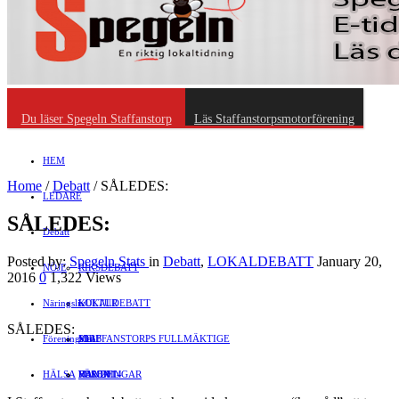
Du läser Spegeln Staffanstorp
Läs Staffanstorpsmotorförening
HEM
Home
/
Debatt
/
SÅLEDES:
LEDARE
SÅLEDES:
Debatt
Posted by:
Spegeln Stats
in
Debatt
,
LOKALDEBATT
January 20,
NÖJE
RIKSDEBATT
2016
0
1,322 Views
Näringsliv
LOKALDEBATT
KULTUR
SÅLEDES:
Föreningsliv
STAFFANSTORPS FULLMÄKTIGE
Mat
JOBB
HÄLSA
VAL 2014
RESOR
HANDEL
FÖRENINGAR