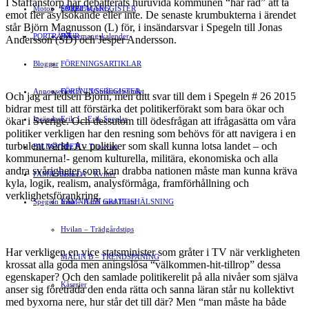
I Staffanstorp har debatterats huruvida kommunen “har råd” att ta
Motor
EVENEMANG
FÖRETAGSREGISTER
SPORT
emot fler asylsökande eller inte. De senaste krumbukterna i ärendet
står Björn Magnusson (L) för, i insändarsvar i Spegeln till Jonas
PORTRÄTT
Evenemangskalender
DJUR
Andersson (SD) och Jesper Andersson.
Bloggar
FÖRENINGSARTIKLAR
Annonsera
FÖRENINGSREGISTER
Gert Å – I Småstadsvimlet
Och jag är ledsen Björn, men ditt svar till dem i Spegeln # 26 2015
bidrar mest till att förstärka det politikerförakt som bara ökar och
Insändare
Erik J – Erik Speglar
ökar i Sverige. Och dessutom till ödesfrågan att ifrågasätta om våra
politiker verkligen har den resning som behövs för att navigera i en
turbulent värld. Av politiker som skall kunna lotsa landet – och
BILDSVEPET
Stig N – Tänkvärt
kommunerna!- genom kulturella, militära, ekonomiska och alla
andra svårigheter som kan drabba nationen måste man kunna kräva
FAMILJEBILD
Jenny A – Kvitter
kyla, logik, realism, analysförmåga, framförhållning och
verklighetsförankring.
Spegeln Info
Yrsa – Hand med Hund
LÄMNA EN GRATTISHÄLSNING
Hvilan – Trädgårdstips
Har verkligen en vice statsminister som gråter i TV när verkligheten
MALIN B – TRENDSPANING
krossat alla goda men aningslösa “välkommen-hit-tillrop” dessa
egenskaper? Och den samlade politikerelit på alla nivåer som själva
Kåserier
anser sig företräda den enda rätta och sanna läran står nu kollektivt
med byxorna nere, hur står det till där? Men “man måste ha både