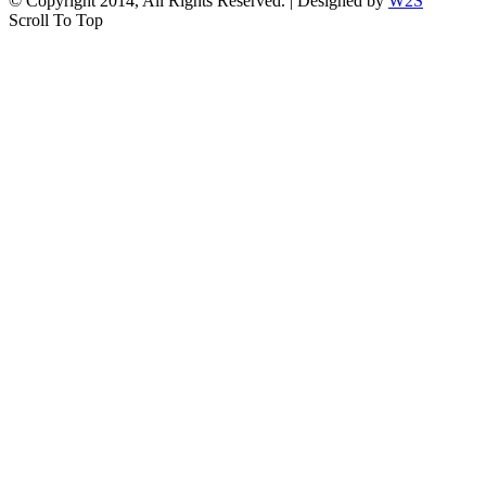
© Copyright 2014, All Rights Reserved. | Designed by
W2S
Scroll To Top