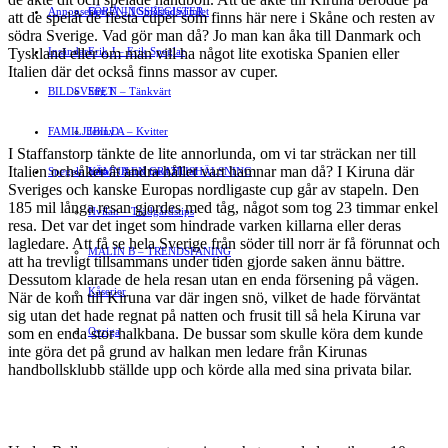
Annonsera
FÖRENINGSREGISTER
Gert Å – I Småstadsvimlet
att de spelat de flesta cuper som finns här nere i Skåne och resten av
södra Sverige. Vad gör man då? Jo man kan åka till Danmark och
Tyskland eller om man vill ha något lite exotiska Spanien eller
Insändare
Erik J – Erik Speglar
Italien där det också finns massor av cuper.
BILDSVEPET
Stig N – Tänkvärt
FAMILJEBILD
Jenny A – Kvitter
I Staffanstorp tänkte de lite annorlunda, om vi tar sträckan ner till
Italien och åker åt andra hållet vart hamnar man då? I Kiruna där
Spegeln Info
Yrsa – Hand med Hund
LÄMNA EN GRATTISHÄLSNING
Sveriges och kanske Europas nordligaste cup går av stapeln. Den
185 mil långa resan gjordes med tåg, något som tog 23 timmar enkel
Hvilan – Trädgårdstips
resa. Det var det inget som hindrade varken killarna eller deras
lagledare. Att få se hela Sverige från söder till norr är få förunnat och
MALIN B – TRENDSPANING
att ha trevligt tillsammans under tiden gjorde saken ännu bättre.
Dessutom klarade de hela resan utan en enda försening på vägen.
Kåserier
När de kom till Kiruna var där ingen snö, vilket de hade förväntat
sig utan det hade regnat på natten och frusit till så hela Kiruna var
som en enda stor halkbana. De bussar som skulle köra dem kunde
Ovriga
inte göra det på grund av halkan men ledare från Kirunas
handbollsklubb ställde upp och körde alla med sina privata bilar.