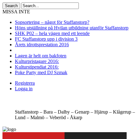
MISSA INTE
Sopsortering – något för Staffanstorp?
Höns utställning på Hvilan utbildning utanför Staffanstorp
SHK P02 – hela vägen med ett leende
FC Staffanstorp upp i division 3
Årets idrottsprestation 2016
Lagen är helt om bakfoten
Kulturpristagare 2016:
Kulturstipendiat 2016:
Poke Party med DJ Szmak
Registrera
Logga in
Staffanstorp –
Bara –
Dalby –
Genarp –
Hjärup –
Klågerup –
Lund –
Malmö –
Veberöd -
Åkarp