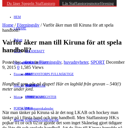
Du läser Spegeln Staffanstorp
Läs Staffanstorpsmotorförening
HEM
Home
/
Föreningsliv
/
Varför åker man till Kiruna för att spela
LEDARE
handboll?
Debatt
Varför åker man till Kiruna för att spela
handboll?
NÖJE
RIKSDEBATT
Posted by:
admin
in
Föreningsliv
,
huvudnyheter
,
SPORT
December
Näringsliv
LOKALDEBATT
KULTUR
9, 2015
0
1,585 Views
Föreningsliv
STAFFANSTORPS FULLMÄKTIGE
Mat
JOBB
Handboll som går på djupet! Här en lagbild från gruvan – 540(!)
HÄLSA
VAL 2014
RESOR
HANDEL
FÖRENINGAR
meter under jord.
Motor
EVENEMANG
FÖRETAGSREGISTER
SPORT
PORTRÄTT
Evenemangskalender
DJUR
När man tänker på Kiruna så är det nog LKAB och hockey man
tänker på i första hand och inte handboll. Men Staffanstorp HK:s
Bloggar
FÖRENINGSARTIKLAR
pojkar 01:or och 02:or gjorde det som inget Skånelag gjort tidigare
de åkte dit och spelade handboll. Att de åkte till Kiruna berodde på