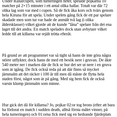
Under Rallarcupen, som turneringen heter, spelade pojkarna 10
matcher på 2×15 minuter i ett antal olika hallar. Totalt var där 72
olika lag som var med i cupen. Så de fick åka kors och tvärs genom
hela Kiruna för att spela. Under spelets gång fick de ett par spelare
skadade men som tur var hade de anmält två lag (i olika
åldersklasser) vilket gjorde att de kunde ”låna” spelare från det ena
laget till det andra. En match spelades dock utan avbytare vilket
ledde till att killarna var rejält trötta efteråt.
På grund av att programmet var så tight så hann de inte göra några
större utflykter, dock hann de med ett besök nere i gruvan. De åkte
540 meter ner i marken där de fick se hur det ser ut nere i en gruva
som är igång. De fick också reda på att där finns så mycket
järnmalm att det räcker i 100 år till men då måste de flytta hela
staden först, något som är på gång. Med sig hem fick de också
varsin klump järnmalm som minne.
Hur gick det då för killarna? Jo, pojkar 02:or tog brons (efter att bara
ha förlorat en match i sudden death, alltså första målet vinner, på
hela turneringen) och 01:orna fick med sig en hedrande fjärdeplats