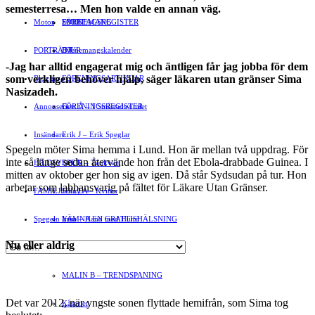
semesterresa… Men hon valde en annan väg.
Motor
EVENEMANG
FÖRETAGSREGISTER
SPORT
PORTRÄTT
Evenemangskalender
DJUR
-Jag har alltid engagerat mig och äntligen får jag jobba för dem
som verkligen behöver hjälp, säger läkaren utan gränser Sima
Bloggar
FÖRENINGSARTIKLAR
»
Nasizadeh.
Annonsera
FÖRENINGSREGISTER
Gert Å – I Småstadsvimlet
Insändare
Erik J – Erik Speglar
Spegeln möter Sima hemma i Lund. Hon är mellan två uppdrag. För
inte så länge sedan återvände hon från det Ebola-drabbade Guinea. I
BILDSVEPET
Stig N – Tänkvärt
mitten av oktober ger hon sig av igen. Då står Sydsudan på tur. Hon
arbetar som labb­ansvarig på fältet för Läkare Utan Gränser.
FAMILJEBILD
Jenny A – Kvitter
»
Spegeln Info
Yrsa – Hand med Hund
LÄMNA EN GRATTISHÄLSNING
Nu eller aldrig
Hvilan – Trädgårdstips
MALIN B – TRENDSPANING
Det var 2012, när yngste sonen flyttade hemifrån, som Sima tog
Kåserier