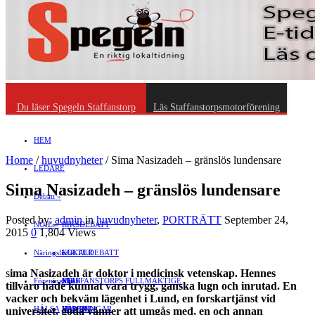
Du läser Spegeln Staffanstorp
Läs Staffanstorpsmotorförening
HEM
Home
/
huvudnyheter
/
Sima Nasizadeh – gränslös lundensare
LEDARE
Sima Nasizadeh – gränslös lundensare
Debatt
»
Posted by:
admin
in
huvudnyheter
,
PORTRÄTT
September 24,
NÖJE
»
RIKSDEBATT
2015
0
1,804 Views
Näringsliv
LOKALDEBATT
KULTUR
»
s
ima Nasizadeh är doktor i medicinsk vetenskap. Hennes
Föreningsliv
STAFFANSTORPS FULLMÄKTIGE
Mat
JOBB
»
tillvaro hade kunnat vara trygg, gan­ska lugn och inrutad. En
vacker och bekväm lägenhet i Lund, en forskartjänst vid
HÄLSA
VAL 2014
RESOR
HANDEL
FÖRENINGAR
universitet, goda vänner att umgås med, en och annan