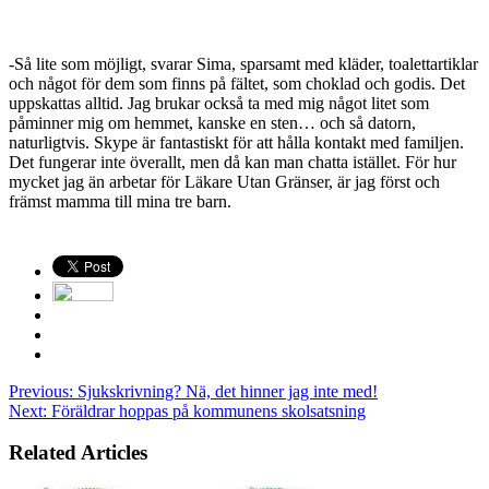
-Så lite som möjligt, svarar Sima, sparsamt med kläder, toalettartiklar
och något för dem som finns på fältet, som choklad och godis. Det
uppskattas alltid. Jag brukar också ta med mig något litet som
påminner mig om hemmet, kanske en sten… och så datorn,
naturligtvis. Skype är fantastiskt för att hålla kontakt med familjen.
Det fung­erar inte överallt, men då kan man chatta istället. För hur
mycket jag än arbetar för Läkare Utan Gränser, är jag först och
främst mamma till mina tre barn.
Previous:
Sjukskrivning? Nä, det hinner jag inte med!
Next:
Föräldrar hoppas på kommunens skolsatsning
Related Articles