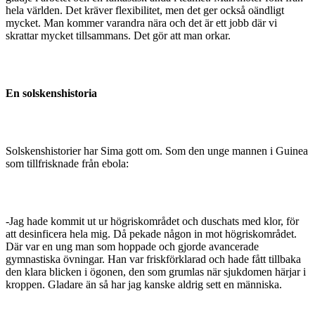
hela världen. Det kräver flexibilitet, men det ger också oändligt
mycket. Man kommer varandra nära och det är ett jobb där vi
skrattar mycket tillsammans. Det gör att man orkar.
En solskenshistoria
Solskenshistorier har Sima gott om. Som den unge man­nen i Guinea
som tillfrisknade från ebola:
-Jag hade kommit ut ur högriskområdet och duschats med klor, för
att desinficera hela mig. Då pekade någon in mot högriskområdet.
Där var en ung man som hoppade och gjorde avancerade
gymnastiska övningar. Han var friskförklarad och hade fått tillbaka
den klara blicken i ögonen, den som grumlas när sjukdomen härjar i
krop­pen. Gladare än så har jag kanske aldrig sett en människa.