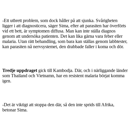
-Ett utbrett problem, som dock håller på att sjunka. Svårigheten
ligger i att diagnosticera, säger Sima, efter att parasiten har överförts
vid ett bett, är symptomen dif­fusa. Man kan inte ställa diagnos
genom att undersöka patienten. Det kan lika gärna vara feber eller
malaria. Utan rätt behandling, som bara kan ställas genom labb­tester,
kan parasiten nå nervsystemet, den drabbade faller i koma och dör.
Tredje uppdraget
gick till Kambodja. Där, och i närlig­gande länder
som Thailand och Vietnamn, har en resistent malaria börjat komma
igen.
-Det är viktigt att stoppa den där, så den inte sprids till Afrika,
betonar Sima.