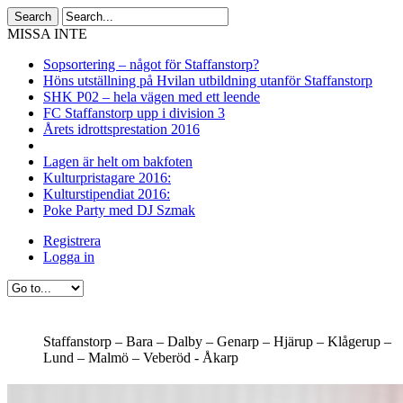
MISSA INTE
Sopsortering – något för Staffanstorp?
Höns utställning på Hvilan utbildning utanför Staffanstorp
SHK P02 – hela vägen med ett leende
FC Staffanstorp upp i division 3
Årets idrottsprestation 2016
Lagen är helt om bakfoten
Kulturpristagare 2016:
Kulturstipendiat 2016:
Poke Party med DJ Szmak
Registrera
Logga in
Staffanstorp –
Bara –
Dalby –
Genarp –
Hjärup –
Klågerup –
Lund –
Malmö –
Veberöd -
Åkarp