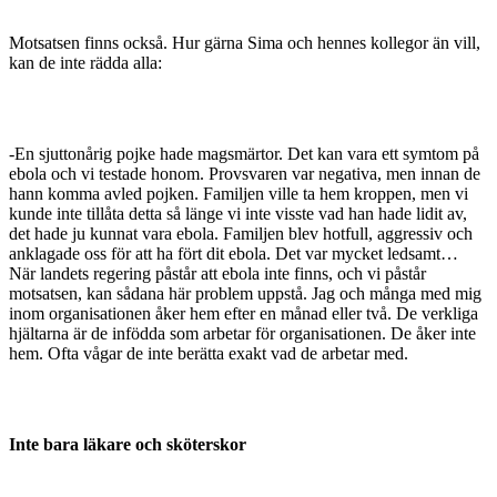
Motsatsen finns också. Hur gärna Sima och hennes kol­legor än vill,
kan de inte rädda alla:
-En sjuttonårig pojke hade magsmärtor. Det kan vara ett symtom på
ebola och vi testade honom. Provsvaren var negativa, men innan de
hann komma avled pojken. Familjen ville ta hem kroppen, men vi
kunde inte tillåta detta så länge vi inte visste vad han hade lidit av,
det hade ju kunnat vara ebola. Familjen blev hotfull, aggressiv och
anklagade oss för att ha fört dit ebola. Det var mycket ledsamt…
När landets regering påstår att ebola inte finns, och vi påstår
motsatsen, kan sådana här problem uppstå. Jag och många med mig
inom organisationen åker hem efter en månad eller två. De verkliga
hjältarna är de infödda som arbetar för organisationen. De åker inte
hem. Ofta vågar de inte berätta exakt vad de arbetar med.
Inte bara läkare och sköterskor