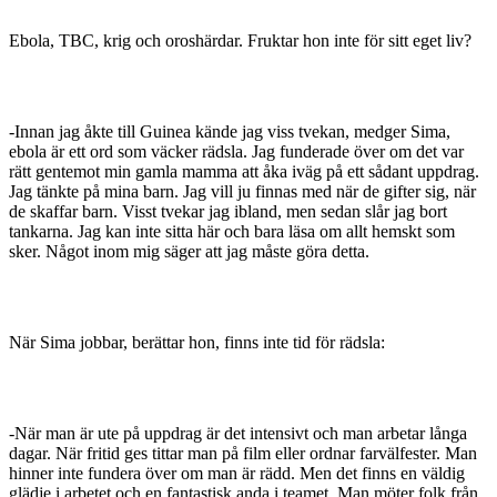
Ebola, TBC, krig och oroshärdar. Fruktar hon inte för sitt eget liv?
-Innan jag åkte till Guinea kände jag viss tvekan, medger Sima,
ebola är ett ord som väcker rädsla. Jag funderade över om det var
rätt gentemot min gamla mamma att åka iväg på ett sådant uppdrag.
Jag tänkte på mina barn. Jag vill ju finnas med när de gifter sig, när
de skaffar barn. Visst tvekar jag ibland, men sedan slår jag bort
tankarna. Jag kan inte sitta här och bara läsa om allt hemskt som
sker. Något inom mig säger att jag måste göra detta.
När Sima jobbar, berättar hon, finns inte tid för rädsla:
-När man är ute på uppdrag är det intensivt och man arbetar långa
dagar. När fritid ges tittar man på film eller ordnar farvälfester. Man
hinner inte fundera över om man är rädd. Men det finns en väldig
glädje i arbetet och en fantastisk anda i teamet. Man möter folk från