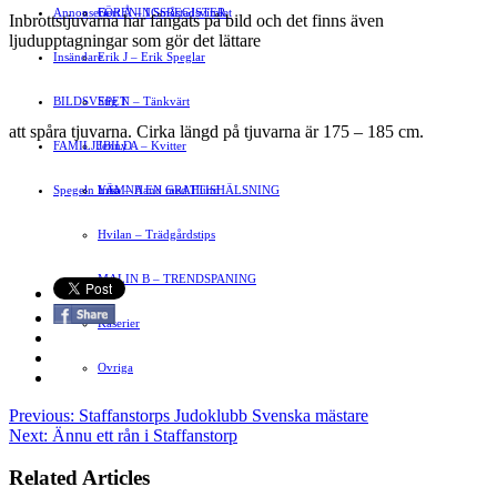
Annonsera
FÖRENINGSREGISTER
Gert Å – I Småstadsvimlet
Inbrottstjuvarna har fångats på bild och det finns även
ljudupptagningar som gör det lättare
Insändare
Erik J – Erik Speglar
BILDSVEPET
Stig N – Tänkvärt
att spåra tjuvarna. Cirka längd på tjuvarna är 175 – 185 cm.
FAMILJEBILD
Jenny A – Kvitter
Spegeln Info
Yrsa – Hand med Hund
LÄMNA EN GRATTISHÄLSNING
Hvilan – Trädgårdstips
MALIN B – TRENDSPANING
Kåserier
Ovriga
Previous:
Staffanstorps Judoklubb Svenska mästare
Next:
Ännu ett rån i Staffanstorp
Related Articles