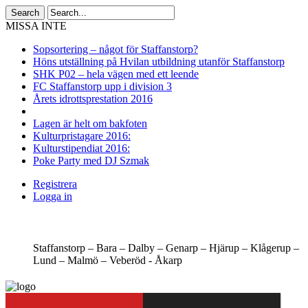
MISSA INTE
Sopsortering – något för Staffanstorp?
Höns utställning på Hvilan utbildning utanför Staffanstorp
SHK P02 – hela vägen med ett leende
FC Staffanstorp upp i division 3
Årets idrottsprestation 2016
Lagen är helt om bakfoten
Kulturpristagare 2016:
Kulturstipendiat 2016:
Poke Party med DJ Szmak
Registrera
Logga in
Staffanstorp –
Bara –
Dalby –
Genarp –
Hjärup –
Klågerup –
Lund –
Malmö –
Veberöd -
Åkarp