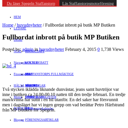
Du läser Spegeln Staffanstorp
Läs Staffanstorpsmotorförening
HEM
Home
/
huvudnyheter
/
Fullbordat inbrott på butik MP Butiken
LEDARE
Fullbordat inbrott på butik MP Butiken
Debatt
Posted by:
admin
in
huvudnyheter
February 4, 2015
0
1,738 Views
NÖJE
RIKSDEBATT
Näringsliv
LOKALDEBATT
KULTUR
Föreningsliv
STAFFANSTORPS FULLMÄKTIGE
Mat
JOBB
HÄLSA
VAL 2014
RESOR
HANDEL
FÖRENINGAR
Två stycken iklädda liknande dunvästar, jeans samt huvtröjor var
inne i butiken ca 24.00-00.10 natten till den tredje februari. En tredje
Motor
EVENEMANG
FÖRETAGSREGISTER
SPORT
man/kvinna har suttit i en bil utanför. En del saker har försvunnit
men i dagsläget har vi ingen grepp om vad berättar Petro Härfstrand
PORTRÄTT
Evenemangskalender
DJUR
från MP Butiken för Spegeln.
Bloggar
FÖRENINGSARTIKLAR